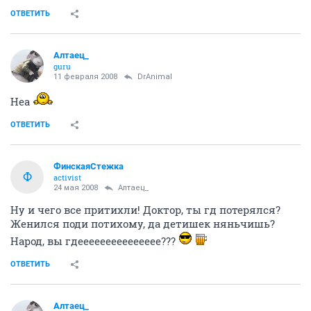
ОТВЕТИТЬ
Алтаец_
guru
11 февраля 2008
DrAnimal
Неа
ОТВЕТИТЬ
ФинскаяСтежка
Ф
activist
24 мая 2008
Алтаец_
Ну и чего все притихли! Доктор, ты гд потерялся?
Женился поди потихому, да детишек няньчишь?
Народ, вы гдеееееееееееееее???
ОТВЕТИТЬ
Алтаец_