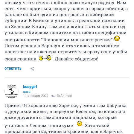
потому что я очень люблю свою малую родину. Нам
есть, чем гордиться, скоро у нашего города юбилей, а
раньше он был один из центровых в сибирской
губернии! В Бийске я училась в реальной гимназии
на Зеленом Клину, там же и жила. Потом целый год
училась в бийском политехе на шибко специфичной
специальности "Технология машиностроения"
.
Потом уехала в Барнаул и отучилась в тамошнем
политехе на инженера-строителя и сразу осле учебы
сюда свалила
. Давайте общаться!
ОТВЕТИТЬ
busygirl
guru
11 января 2009
DrAnimal
Привет! Я хорошо знаю Заречье, у меня там бабушка
с дедушкой живет, в переулке Веселом, по юности я
даже дружила с тамошними пацанами, которые
учились в Лесном техникуме
. Зато такой
прекрасной речки, тихой и красивой, как в Заречье,