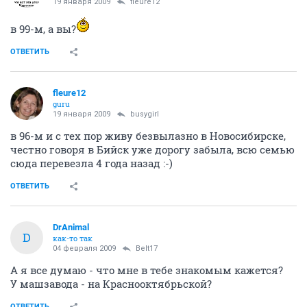
19 января 2009
fleure12
в 99-м, а вы?
ОТВЕТИТЬ
fleure12
guru
19 января 2009
busygirl
в 96-м и с тех пор живу безвылазно в Новосибирске,
честно говоря в Бийск уже дорогу забыла, всю семью
сюда перевезла 4 года назад :-)
ОТВЕТИТЬ
DrAnimal
D
как-то так
04 февраля 2009
Belt17
А я все думаю - что мне в тебе знакомым кажется?
У машзавода - на Краснооктябрьской?
ОТВЕТИТЬ