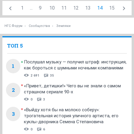
1
...
9
10
11
12
13
14
15
НГС.Форум
Сообщества
Земляки
ТОП 5
Послушал музыку — получил штраф: инструкция,
1
как бороться с шумными ночными компаниями
2 691
35
«Привет, детишки!» Чего вы не знали о самом
2
страшном сериале 90-х
0
3
«Выйду хотя бы на молоко соберу»:
3
трогательная история уличного артиста, его
куклы-дворника Семена Степановича
0
6