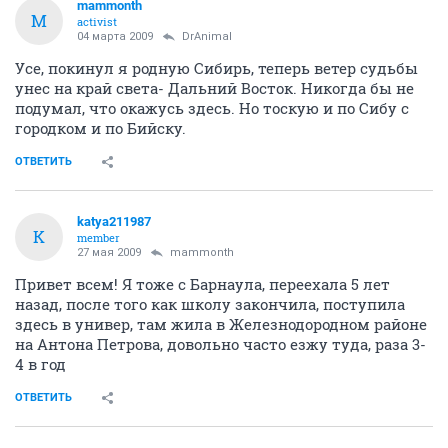
mammonth
M
activist
04 марта 2009
DrAnimal
Усе, покинул я родную Сибирь, теперь ветер судьбы
унес на край света- Дальний Восток. Никогда бы не
подумал, что окажусь здесь. Но тоскую и по Сибу с
городком и по Бийску.
ОТВЕТИТЬ
katya211987
K
member
27 мая 2009
mammonth
Привет всем! Я тоже с Барнаула, переехала 5 лет
назад, после того как школу закончила, поступила
здесь в универ, там жила в Железнодородном районе
на Антона Петрова, довольно часто езжу туда, раза 3-
4 в год
ОТВЕТИТЬ