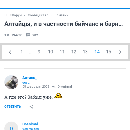
НГС.Форум
Сообщества
Земляки
Алтайцы, и в частности бийчане и барнаульцы...
194798
702
1
...
9
10
11
12
13
14
15
Алтаец_
guru
08 февраля 2008
DrAnimal
А где это? Забыл уже.
ОТВЕТИТЬ
DrAnimal
D
как-то так