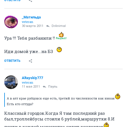
ОТВЕТИТЬ
_Матильда
veteran
30 марта 2011
DrAnimal
Ура !!! Тебя разбанили !!
Иди домой уже...на БЗ
ОТВЕТИТЬ
Altayskiy777
veteran
11 мая 2011
Пауль
А в алт крае рубцовск еще есть, третий по численности как никак
Есть кто оттуда?
Классный городок.Когда Я там последний раз
был,троллейбусы стоили 6 рублей,маршрутки 8.И
почти в каждой маршрутке сидит кондуктор