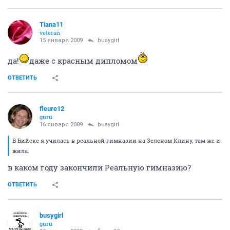
Tiana11
veteran
15 января 2009
busygirl
да!
даже с красным дипломом
ОТВЕТИТЬ
fleure12
guru
16 января 2009
busygirl
В Бийске я училась в реальной гимназии на Зеленом Клину, там же и
жила.
в каком году закончили Реальную гимназию?
ОТВЕТИТЬ
busygirl
guru