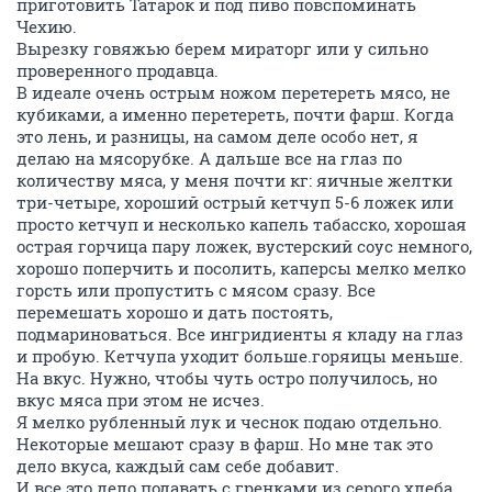
приготовить Татарок и под пиво повспоминать
Чехию.
Вырезку говяжью берем мираторг или у сильно
проверенного продавца.
В идеале очень острым ножом перетереть мясо, не
кубиками, а именно перетереть, почти фарш. Когда
это лень, и разницы, на самом деле особо нет, я
делаю на мясорубке. А дальше все на глаз по
количеству мяса, у меня почти кг: яичные желтки
три-четыре, хороший острый кетчуп 5-6 ложек или
просто кетчуп и несколько капель табасско, хорошая
острая горчица пару ложек, вустерский соус немного,
хорошо поперчить и посолить, каперсы мелко мелко
горсть или пропустить с мясом сразу. Все
перемешать хорошо и дать постоять,
подмариноваться. Все ингридиенты я кладу на глаз
и пробую. Кетчупа уходит больше.горяицы меньше.
На вкус. Нужно, чтобы чуть остро получилось, но
вкус мяса при этом не исчез.
Я мелко рубленный лук и чеснок подаю отдельно.
Некоторые мешают сразу в фарш. Но мне так это
дело вкуса, каждый сам себе добавит.
И все это дело подавать с гренками из серого хлеба,