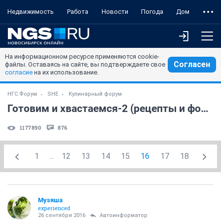
Недвижимость
Работа
Новости
Погода
Дом
На информационном ресурсе применяются cookie-
Согласен
файлы. Оставаясь на сайте, вы подтверждаете свое
согласие
на их использование.
НГС.Форум
SHE
Кулинарный форум
Готовим и хвастаемся-2 (рецепты и фото) (часть 3)
1177890
876
1
...
12
13
14
15
16
17
18
Муsяша
experienced
26 сентября 2016
Автоинформатор