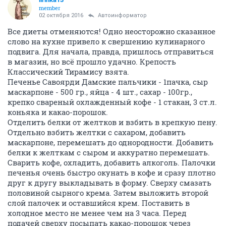
member
02 октября 2016
Автоинформатор
Все диеты отменяются! Одно неосторожно сказанное
слово на кухне привело к свершению кулинарного
подвига. Для начала, правда, пришлось отправиться
в магазин, но всё прошло удачно. Крепость
Классический Тирамису взята.
Печенье Савоярди Дамские пальчики - 1пачка, сыр
маскарпоне - 500 гр., яйца - 4 шт., сахар - 100гр.,
крепко свареный охлажденный кофе - 1 стакан, 3 ст.л.
коньяка и какао-порошок.
Отделить белки от желтков и взбить в крепкую пену.
Отдельно взбить желтки с сахаром, добавить
маскарпоне, перемешать до однородности. Добавить
белки к желткам с сыром и аккуратно перемешать.
Сварить кофе, охладить, добавить алкоголь. Палочки
печенья очень быстро окунать в кофе и сразу плотно
друг к другу выкладывать в форму. Сверху смазать
половиной сырного крема. Затем выложить второй
слой палочек и оставшийся крем. Поставить в
холодное место не менее чем на 3 часа. Перед
подачей сверху посыпать какао-порошок через