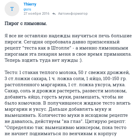
Thierry
T
guru
27 ноября 2016
Автоинформатор
Пирог с лимоном.
Я все не оставляю надежды научиться печь большие
пироги. Сегодня опробовала давно припасенный
рецепт "теста как в Штолле" - а именно лимонными
пирогами эта пекарня меня в свое время приманила.
Теперь ходить туда нет нужды :).
Тесто: 1 стакан теплого молока, 50 г свежих дрожжей,
3 ст.ложки сахара, 1 ч. ложка соли, 1 яйцо, 100-150 гр.
растопленного маргарина, 1 ст. ложка уксуса, мука.
Сахар, соль и дрожжи растереть, развести молоком,
добавить яйцо, горсть муки, размешать, чтобы не
было комочков. В получившееся жидкое тесто влить
маргарин и уксус. Дальше добавлять муку и
вымешивать. Количество муки в исходном рецепте
не давалось, действуем "на глаз". Цитирую рецепт:
"Определяю так: вымешиваю миксером, пока тесто
не начнет подниматься по венчикам к корпусу