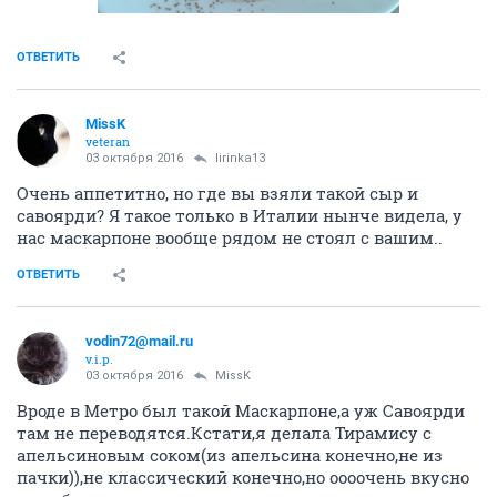
ОТВЕТИТЬ
MissK
veteran
03 октября 2016
lirinka13
Очень аппетитно, но где вы взяли такой сыр и
савоярди? Я такое только в Италии нынче видела, у
нас маскарпоне вообще рядом не стоял с вашим..
ОТВЕТИТЬ
vodin72@mail.ru
v.i.p.
03 октября 2016
MissK
Вроде в Метро был такой Маскарпоне,а уж Савоярди
там не переводятся.Кстати,я делала Тирамису с
апельсиновым соком(из апельсина конечно,не из
пачки)),не классический конечно,но оооочень вкусно