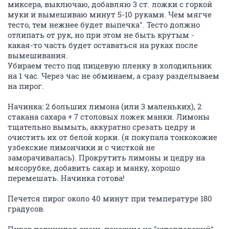
миксера, выключаю, добавляю 3 ст. ложки с горкой
муки и вымешиваю минут 5-10 руками. Чем мягче
тесто, тем нежнее будет выпечка". Тесто должно
отлипать от рук, но при этом не быть крутым -
какая-то часть будет оставаться на руках после
вымешивания.
Убираем тесто под пищевую пленку в холодильник
на 1 час. Через час не обминаем, а сразу разделываем
на пирог.
Начинка: 2 больших лимона (или 3 маленьких), 2
стакана сахара + 7 столовых ложек манки. Лимоны
тщательно вымыть, аккуратно срезать цедру и
очистить их от белой корки. (я покупала тонкокожие
узбекские лимончики и с чисткой не
заморачивалась). Прокрутить лимоны и цедру на
мясорубке, добавить сахар и манку, хорошо
перемешать. Начинка готова!
Печется пирог около 40 минут при температуре 180
градусов.
Пирог получился очень похожим на "штоллевский"