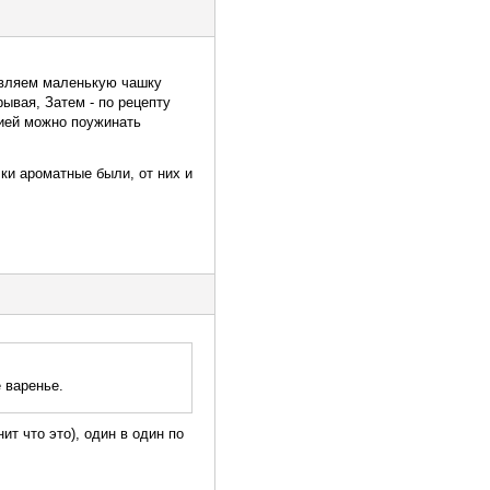
бавляем маленькую чашку
ывая, Затем - по рецепту
цией можно поужинать
чки ароматные были, от них и
 варенье.
т что это), один в один по