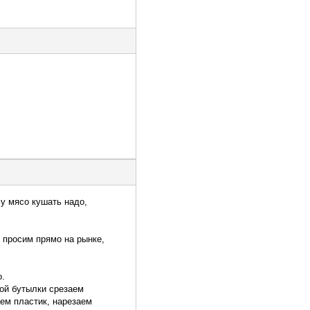
му мясо кушать надо,
 просим прямо на рынке,
о.
вой бутылки срезаем
аем пластик, нарезаем