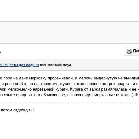
→
Пе
e: Рецепты для бедных
пользователя
troya
 пору на даче морковку прореживали, а мелочь выдернутую не выкидыв
ли ревеня. Это по-настоящему вкусно, такое варенье не грех сварить и 
чки мелко-мелко нарезанной кураги. Курага от варки размягчалась и ее 
а языке вроде что-то абрикосовое, а глаза видят морковные пятаки :-) Ш
 потом отдохнуть!