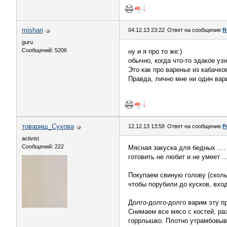
mishari
04.12.13 23:22
Ответ на сообщение
R
guru
Сообщений: 5206
ну и я про то же:)
обычно, когда что-то эдакое уз
Это как про варенье из кабачко
Правда, лично мне ни один вари
товарищ_Сухова
12.12.13 13:58
Ответ на сообщение
Р
activist
Сообщений: 222
Мясная закуска для бедных ....
готовить не любит и не умеет ...
Покупаем свиную голову (сколь
чтобы порубили до кусков, вхо
Долго-долго-долго варим эту пр
Снимаем все мясо с костей, ра
горрлышко. Плотно утрамбовыва