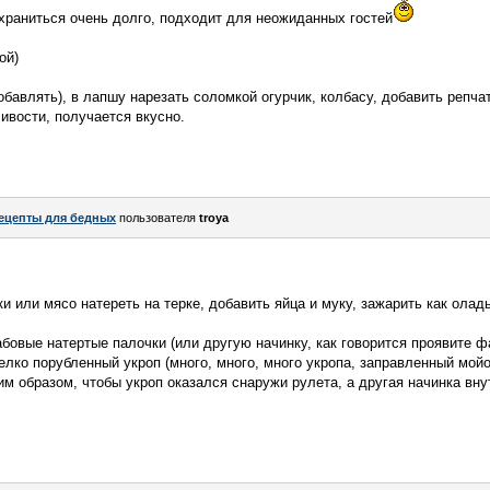
храниться очень долго, подходит для неожиданных гостей
ой)
бавлять), в лапшу нарезать соломкой огурчик, колбасу, добавить репчат
ивости, получается вкусно.
ецепты для бедных
пользователя
troya
 или мясо натереть на терке, добавить яйца и муку, зажарить как оладь
бовые натертые палочки (или другую начинку, как говорится проявите ф
елко порубленный укроп (много, много, много укропа, заправленный мой
им образом, чтобы укроп оказался снаружи рулета, а другая начинка вну