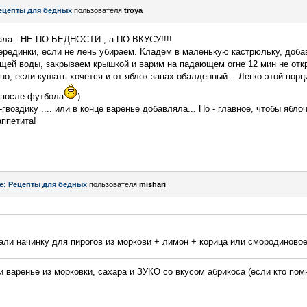
ецепты для бедных
пользователя
troya
ала - НЕ ПО БЕДНОСТИ , а ПО ВКУСУ!!!!
серединки, если не лень убираем. Кладем в маленькую кастрюльку, до
пящей воды, закрываем крышкой и варим на падающем огне 12 мин не откр
но, если кушать хочется и от яблок запах обалденный... Легко этой пор
 после футбола
)
гвоздику .... или в конце варенье добавляла... Но - главное, чтобы ябло
аппетита!
e: Рецепты для бедных
пользователя
mishari
ли начинку для пирогов из моркови + лимон + корица или смородиновое
варенье из морковки, сахара и ЗУКО со вкусом абрикоса (если кто помни