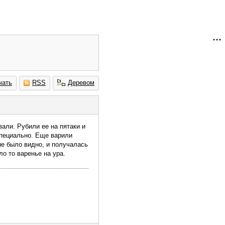
чать
RSS
Деревом
али. Рубили ее на пятаки и
специально. Еще варили
не было видно, и получалась
ло то варенье на ура.