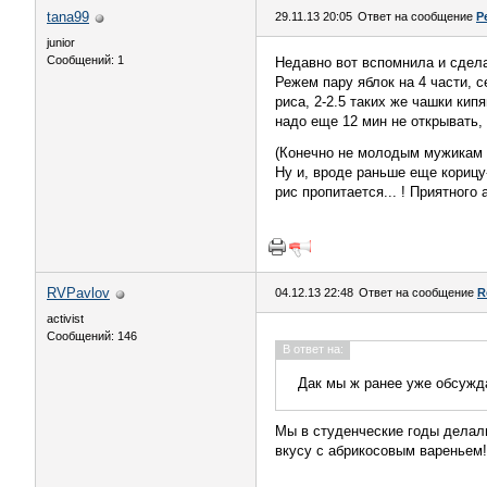
tana99
29.11.13 20:05
Ответ на сообщение
Р
junior
Сообщений: 1
Недавно вот вспомнила и сдел
Режем пару яблок на 4 части, 
риса, 2-2.5 таких же чашки ки
надо еще 12 мин не открывать, 
(Конечно не молодым мужикам
Ну и, вроде раньше еще корицу-
рис пропитается... ! Приятного 
RVPavlov
04.12.13 22:48
Ответ на сообщение
R
activist
Сообщений: 146
В ответ на:
Дак мы ж ранее уже обсужда
Мы в студенческие годы делали 
вкусу с абрикосовым вареньем!