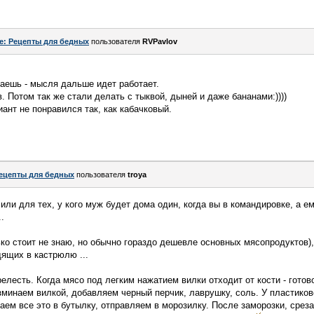
e: Рецепты для бедных
пользователя
RVPavlov
наешь - мысля дальше идет работает.
в. Потом так же стали делать с тыквой, дыней и даже бананами:))))
ант не понравился так, как кабачковый.
ецепты для бедных
пользователя
troya
 или для тех, у кого муж будет дома один, когда вы в командировке, а е
.
ко стоит не знаю, но обычно гораздо дешевле основных мясопродуктов),
дящих в кастрюлю ...
елесть. Когда мясо под легким нажатием вилки отходит от кости - готов
зминаем вилкой, добавляем черный перчик, лаврушку, соль. У пластико
ем все это в бутылку, отправляем в морозилку. После заморозки, срез