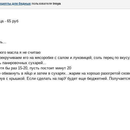
ецепты для бедных
пользователя
troya
а - 65 руб
ь...
ного масла я не считаю
екручиваем его на мясоробке с салом и луковицей, соль перец по вкусу,
ь панировочных сухарей...
я бы раз 15-20, пусть постоит минут 20
обмакнуть в яйцо и затем в сухарях...жарим на хорошо разогретой сков
нув с крышкой. Если сделать на парУ будет еще бюджетней. Получаетс