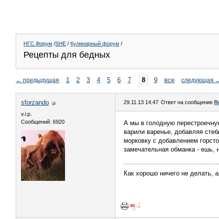
НГС.Форум
/
SHE
/
Кулинарный форум
/
Рецепты для бедных
1
2
3
4
5
6
7
8
9
все
←
предыдущая
следующая
sforzando
29.11.13 14:47
Ответ на сообщение
R
v.i.p.
Сообщений: 6920
А мы в голодную перестроечную
варили варенье, добавляя стеб
морковку с добавлением горсто
замечательная обманка - ешь, н
Как хорошо ничего не делать, а