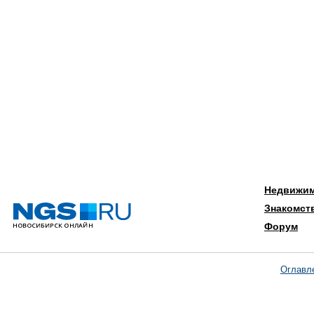
Недвижи
Знакомст
Форум
Оглавл