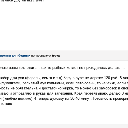
 бульон другой вкус дает
ецепты для бедных
пользователя
troya
аю ваши котлетки .... как-то рыбных котлет не приходилось делать ...
абор для ухи (форель, семга и т.д) беру в ауре не дороже 120 руб. В 
кружочками, репчатый лук кольцами, если лето-осень, то кабачки, если 
ность не обязательна и достаточно жирка, то можно без заморозок и ов
ваю и отправляю в рукав для запекания. Края перевязываю, делаю 3 на
и ( люблю пожиже) И теперь духовку на 30-40 минут. Готовность проверя
 готово