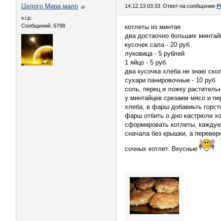
Целого Мира мало
14.12.13 03:33
Ответ на сообщение
Р
v.i.p.
Сообщений: 5798
котлеты из минтая
два достаочно больших минтайц
кусочек сала - 20 руб
луковица - 5 рублей
1 яйцо - 5 руб
два кусочка хлеба не знаю скол
сухари панировочные - 10 руб
соль, перец и ложку раститель
у минтайцев срезаем мясо и пер
хлеба, в фарш добавиьть горст
фарш отбить о дно кастрюли хот
сформировать котлеты, каждую 
сначала без крышки, а перевер
сочных котлет. Вкусные