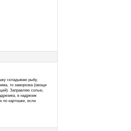
чашку складываю рыбу,
зима, то заморозка (овощи
ощей). Заправляю солью,
дрезика, в надрезик
ю по картошке, если