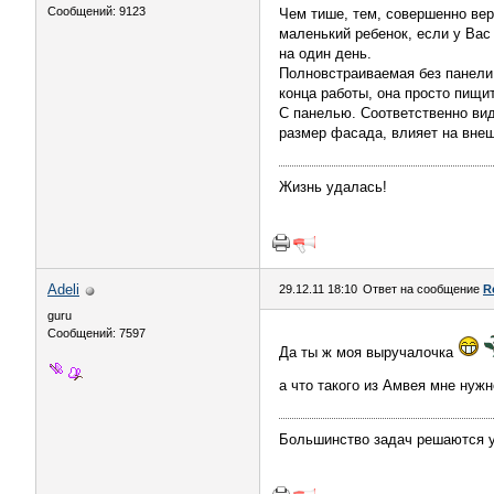
Сообщений: 9123
Чем тише, тем, совершенно вер
маленький ребенок, если у Вас 
на один день.
Полновстраиваемая без панели.
конца работы, она просто пищит
С панелью. Соответственно вид
размер фасада, влияет на внеш
Жизнь удалась!
Adeli
29.12.11 18:10
Ответ на сообщение
R
guru
Сообщений: 7597
Да ты ж моя выручалочка
а что такого из Амвея мне нуж
Большинство задач решаются уд