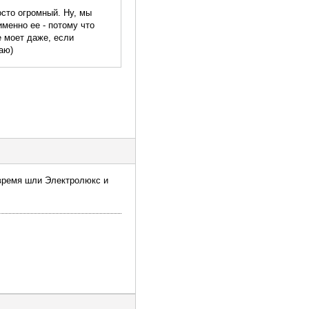
сто огромный. Ну, мы
именно ее - потому что
е моет даже, если
аю)
 время шли Электролюкс и