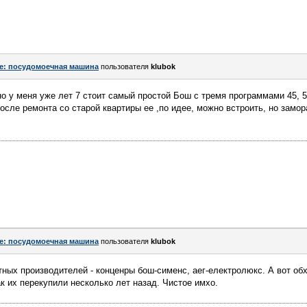
e: посудомоечная машина
пользователя
klubok
но у меня уже лет 7 стоит самый простой Бош с тремя программами 45, 5
осле ремонта со старой квартиры ее ,по идее, можно встроить, но замор
e: посудомоечная машина
пользователя
klubok
тных производителей - конценры бош-сименс, аег-електролюкс. А вот обх
к их перекупили несколько лет назад. Чистое имхо.