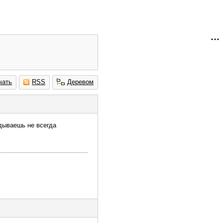
чать
RSS
Деревом
адываешь не всегда