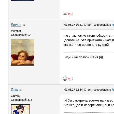
Sovest
01.08.17 10:51
Ответ на сообщение
R
member
Сообщений: 62
не знаю какие стоит обходить, 
довольна. эта приехала к нам п
загнали ее вровень с кухней.
Иди и не позорь меня (ц)
Gata
01.08.17 12:54
Ответ на сообщение
R
activist
Сообщений: 378
Я бы смотрела все-же на извес
мешке, да и испортились они ка