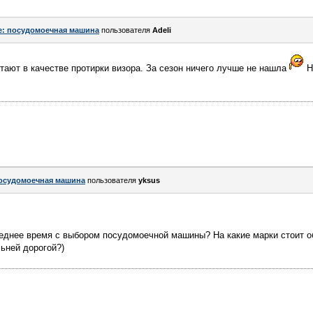
e: посудомоечная машина
пользователя
Adeli
ают в качестве протирки визора. За сезон ничего лучше не нашла
Н
осудомоечная машина
пользователя
yksus
леднее время с выбором посудомоечной машины? На какие марки стоит о
ьней дорогой?)