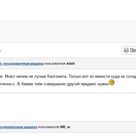
→
Пе
e: посудомоечная машина
пользователя
Adeli
е. Моют ничем не лучше Калгонита. Только вот из емкости куда их скл
тично-с. В Амвее тебе совершенно другой предмет нужен
осудомоечная машина
пользователя
WD_w