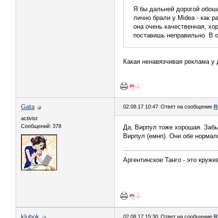
Я бы дальней дорогой обошл
лично брали у Midea - как р
она очень качественная, хо
поставишь неправильно. В о
Какая ненавязчивая реклама у
Gata
02.08.17 10:47
Ответ на сообщение
R
activist
Сообщений: 378
Да, Вирпул тоже хорошая. Забы
Вирпул (емнп). Они обе нормал
Аргентинское Танго - это круж
klubok
02.08.17 15:30
Ответ на сообщение
R