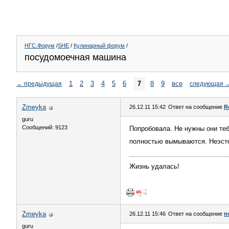
НГС.Форум
/
SHE
/
Кулинарный форум
/
посудомоечная машина
1
2
3
4
5
6
7
8
9
все
←
предыдущая
следующая
Zmeyka
26.12.11 15:42
Ответ на сообщение
R
guru
Сообщений: 9123
Попробовала. Не нужны они теб
полностью вымываются. Неэсте
Жизнь удалась!
Zmeyka
26.12.11 15:46
Ответ на сообщение
п
guru