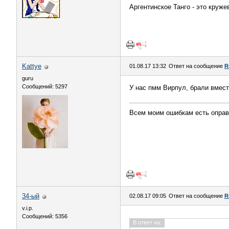
Аргентинское Танго - это круж
Kattye
01.08.17 13:32
Ответ на сообщение
R
guru
Сообщений: 5297
У нас пмм Вирпул, брали вместе
Всем моим ошибкам есть оправд
34-ый
02.08.17 09:05
Ответ на сообщение
R
v.i.p.
Сообщений: 5356
В ответ на: