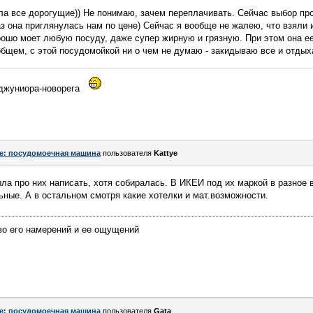
а все дорогущие)) Не понимаю, зачем переплачивать. Сейчас выбор про
аз она приглянулась нам по цене) Сейчас я вообще не жалею, что взяли 
рошо моет любую посуду, даже супер жирную и грязную. При этом она е
бщем, с этой посудомойкой ни о чем не думаю - закидываю все и отдых
 джуниора-новорега
e: посудомоечная машина
пользователя
Kattye
ла про них написать, хотя собиралась. В ИКЕИ под их маркой в разное
ьные. А в остальном смотря какие хотелки и мат.возможности.
ево его намерений и ее ощущений
e: посудомоечная машина
пользователя
Gata