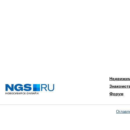
Недвижи
Знакомст
Форум
Оглавл