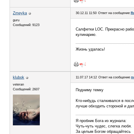
Zmeyka
30.12.11 11:50
Ответ на сообщение
R
guru
Сообщений: 9123
Салфетки LOC. Прекрасно работ
кулинарию.
Жизнь удалась!
klubok
11.07.17 14:12
Ответ на сообщение
п
veteran
Сообщений: 2607
Подниму темку
Кто-нибудь сталкивался в пос
лучше обходить стороной и дал
Я пробник Бога из журнала:
Чуть-чуть чудес, слегка любя.
За целым Богом обращайтесь