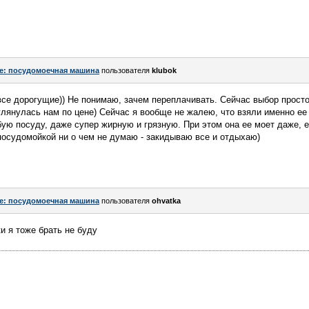
e: посудомоечная машина
пользователя
klubok
се дорогущие)) Не понимаю, зачем переплачивать. Сейчас выбор просто
иглянулась нам по цене) Сейчас я вообще не жалею, что взяли именно ее 
ую посуду, даже супер жирную и грязную. При этом она ее моет даже, 
посудомойкой ни о чем не думаю - закидываю все и отдыхаю)
e: посудомоечная машина
пользователя
ohvatka
и я тоже брать не буду