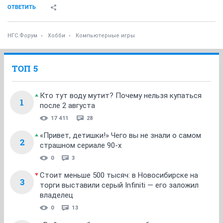
ОТВЕТИТЬ
НГС.Форум
Хобби
Компьютерные игры
ТОП 5
Кто тут воду мутит? Почему нельзя купаться
1
после 2 августа
17 411
28
«Привет, детишки!» Чего вы не знали о самом
2
страшном сериале 90-х
0
3
Стоит меньше 500 тысяч: в Новосибирске на
3
торги выставили серый Infiniti — его заложил
владелец
0
13