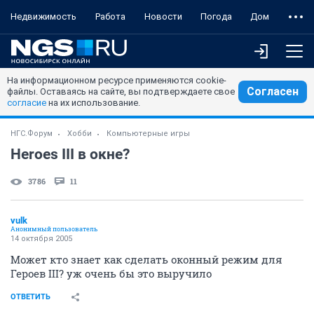
Недвижимость
Работа
Новости
Погода
Дом
На информационном ресурсе применяются cookie-
Согласен
файлы. Оставаясь на сайте, вы подтверждаете свое
согласие
на их использование.
НГС.Форум
Хобби
Компьютерные игры
Heroes III в окне?
3786
11
vulk
Анонимный пользователь
14 октября 2005
Может кто знает как сделать оконный режим для
Героев III? уж очень бы это выручило
ОТВЕТИТЬ