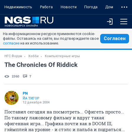
Недвижимость
Работа
Новости
Погода
Дом
На информационном ресурсе применяются cookie-
Согласен
файлы. Оставаясь на сайте, вы подтверждаете свое
согласие
на их использование.
НГС.Форум
Хобби
Компьютерные игры
The Chronicles Of Riddick
2360
7
PN
ЙА ТИГОР
12 декабря 2004
Поставил сегодня на посмотреть... Офигеть просто...
По такому лажовому фильму и вдруг такая
офигенная игра... Графика почти как в DOOM III,
гэймплей на уровне - и стэлс и пальба и подраться...