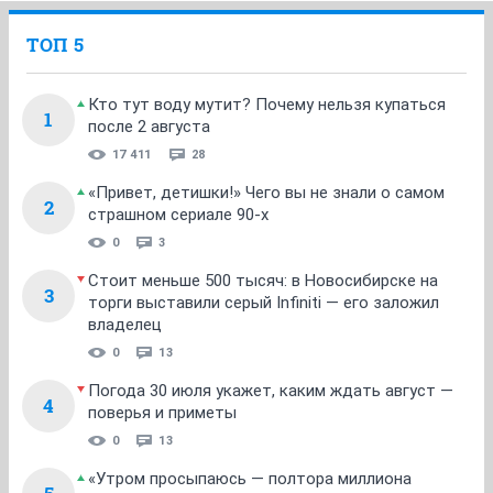
ТОП 5
Кто тут воду мутит? Почему нельзя купаться
1
после 2 августа
17 411
28
«Привет, детишки!» Чего вы не знали о самом
2
страшном сериале 90-х
0
3
Стоит меньше 500 тысяч: в Новосибирске на
3
торги выставили серый Infiniti — его заложил
владелец
0
13
Погода 30 июля укажет, каким ждать август —
4
поверья и приметы
0
13
«Утром просыпаюсь — полтора миллиона