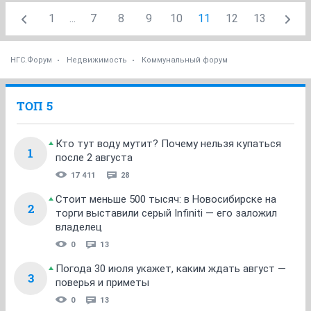
1
...
7
8
9
10
11
12
13
НГС.Форум
Недвижимость
Коммунальный форум
ТОП 5
Кто тут воду мутит? Почему нельзя купаться
1
после 2 августа
17 411
28
Стоит меньше 500 тысяч: в Новосибирске на
2
торги выставили серый Infiniti — его заложил
владелец
0
13
Погода 30 июля укажет, каким ждать август —
3
поверья и приметы
0
13