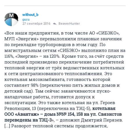
without_b
guru
27 сентября 2016
BeaverHunter
«Все наши предприятия, в том числе АО «СИБЭКО»,
МУП «Энергия» перевыполнили плановые значения
по перекладке трубопроводов в этом году. По
магистральным сетям «СИБЭКО» выполнило план на
116%, «Энергия» – на 120%. Кроме того, за счёт средств
последней произведено переключение потребителей
тепловой энергии от трёх ведомственных котельных
к сети централизованного теплоснабжения. Это
котельная мясокомбината, готовность которой
составляет 98% (переключено пять жилых домов и
детский сад). Там сейчас заканчиваются пуско-
наладочные работы, готовится допуск к
эксплуатации. Это также котельная на ул. Героев
Революции, 13 (переключена на ТЭЦ-5),
котельная
ООО «Авантаж» – дома №№ 154, 158 на ул. Связистов
переведены на ТЭЦ-3
», – доложил Дмитрий Перязев.
[...] Разворот тепловой системы продолжается,