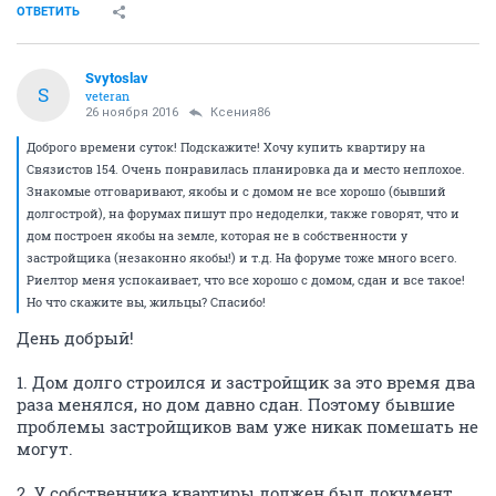
ОТВЕТИТЬ
Svytoslav
S
veteran
26 ноября 2016
Ксения86
Доброго времени суток! Подскажите! Хочу купить квартиру на
Связистов 154. Очень понравилась планировка да и место неплохое.
Знакомые отговаривают, якобы и с домом не все хорошо (бывший
долгострой), на форумах пишут про недоделки, также говорят, что и
дом построен якобы на земле, которая не в собственности у
застройщика (незаконно якобы!) и т.д. На форуме тоже много всего.
Риелтор меня успокаивает, что все хорошо с домом, сдан и все такое!
Но что скажите вы, жильцы? Спасибо!
День добрый!
1. Дом долго строился и застройщик за это время два
раза менялся, но дом давно сдан. Поэтому бывшие
проблемы застройщиков вам уже никак помешать не
могут.
2. У собственника квартиры должен был документ