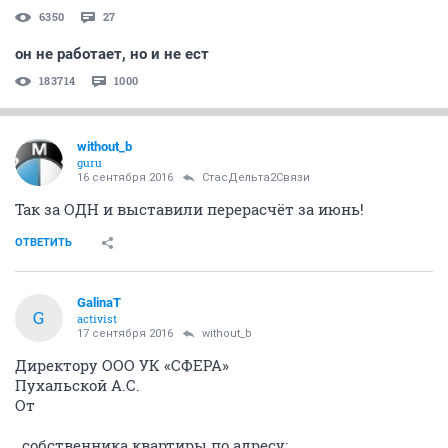
6350
27
он не работает, но и не ест
183714
1000
without_b
guru
16 сентября 2016
СтасДельта2Связи
Так за ОДН и выставили перерасчёт за июнь!
ОТВЕТИТЬ
GalinaT
G
activist
17 сентября 2016
without_b
Директору ООО УК «СФЕРА»
Пухальской А.С.
От
, собственника квартиры по адресу: