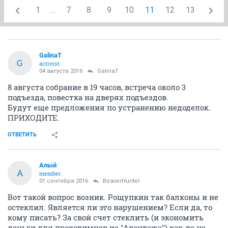
1
...
7
8
9
10
11
12
13
GalinaT
G
activist
04 августа 2016
GalinaT
8 августа собрание в 19 часов, встреча около 3
подъезда, повестка на дверях подъездов.
Будут еще предложения по устранению недоделок.
ПРИХОДИТЕ.
ОТВЕТИТЬ
Алый
А
member
01 сентября 2016
BeaverHunter
Вот такой вопрос возник. Рощупкин так балконы и не
остеклил. Является ли это нарушением? Если да, то
кому писать? За свой счет стеклить (и экономить
деньги для проходимцев из "Авантажа") как-то не