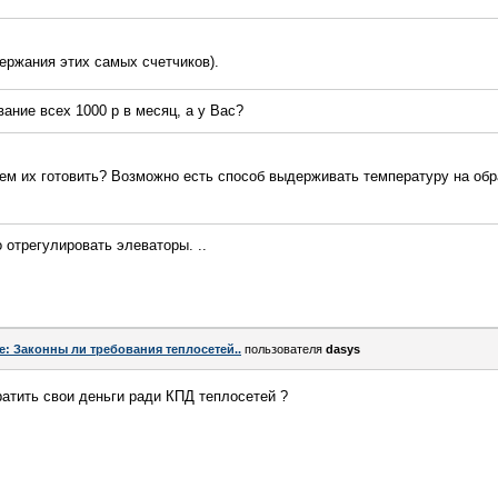
держания этих самых счетчиков).
вание всех 1000 р в месяц, а у Вас?
ем их готовить? Возможно есть способ выдерживать температуру на обр
о отрегулировать элеваторы. ..
e: Законны ли требования теплосетей..
пользователя
dasys
атить свои деньги ради КПД теплосетей ?