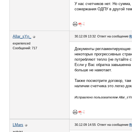
У нас счетчиков нет. Но сумма
сожержания ОДПУ в другой теме
Allar_sYn_
30.12.09 13:32
Ответ на сообщение
R
experienced
Сообщений: 717
Документы регламентирующие е
некоторых прогрессивных стра
потребляют тепло (не путайте 
Если у Вас обратка завышенна 
больше не намотает.
Также посмотрите договор, там
наличии счетчика это легко док
Исправлено пользователем Allar_sYn_
LMars
30.12.09 14:55
Ответ на сообщение
R
activist