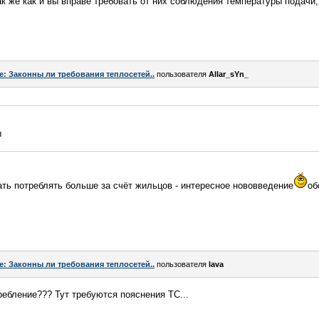
ак же как и вы вправе требовать от них соблюдения температуры подачи,
e: Законны ли требования теплосетей..
пользователя
Allar_sYn_
ы
вать потреблять больше за счёт жильцов - интересное нововведение
об
e: Законны ли требования теплосетей..
пользователя
lava
ебление??? Тут требуются пояснения ТС...