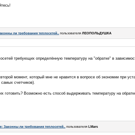
йтесь!
аконны ли требования теплосетей..
пользователя
ЛЕОПОЛЬДУШКА
лосетей требующих определённую температуру на "обратке" в зависимос
о второй момент, который мне не нравится в вопросе об экономии при уст
 самых счетчиков).
их готовить? Возможно есть способ выдерживать температуру на обратк
e: Законны ли требования теплосетей..
пользователя
LMars