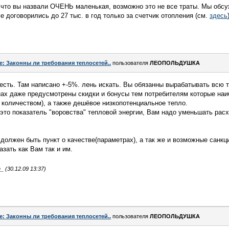
, что вы назвали ОЧЕНЬ маленькая, возможно это не все траты. Мы обс
 договорились до 27 тыс. в год только за счетчик отопления (см.
здесь
e: Законны ли требования теплосетей..
пользователя
ЛЕОПОЛЬДУШКА
сть. Там написано +-5%. лень искать. Вы обязанны вырабатывать всю 
нах даже предусмотрены скидки и бонусы тем потребителям которые на
с количеством), а также дешёвое низкопотенциальное тепло.
это показатель "воровства" тепловой энергии, Вам надо уменьшать расх
 должен быть пункт о качестве(параметрах), а так же и возможные санкц
азать как Вам так и им.
 (30.12.09 13:37)
e: Законны ли требования теплосетей..
пользователя
ЛЕОПОЛЬДУШКА