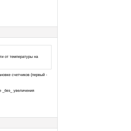
ти от температуры на
ановке счетчиков (первый -
е _без_ увеличения