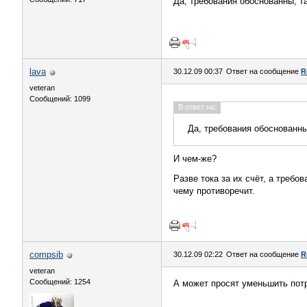
Да, требования обоснованны, т
lava
30.12.09 00:37
Ответ на сообщение
R
veteran
Сообщений: 1099
В ответ на:
Да, требования обоснованн
И чем-же?
Разве тока за их счёт, а требо
чему противоречит.
compsib
30.12.09 02:22
Ответ на сообщение
R
veteran
Сообщений: 1254
А может просят уменьшить потр