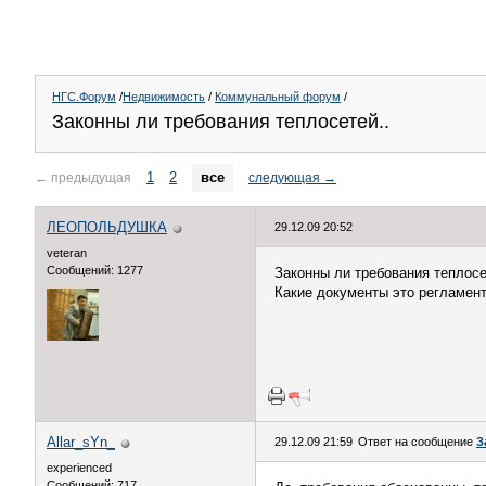
НГС.Форум
/
Недвижимость
/
Коммунальный форум
/
Законны ли требования теплосетей..
1
2
все
←
предыдущая
следующая
→
ЛЕОПОЛЬДУШКА
29.12.09 20:52
veteran
Сообщений: 1277
Законны ли требования теплосе
Какие документы это регламент
Allar_sYn_
29.12.09 21:59
Ответ на сообщение
З
experienced
Сообщений: 717