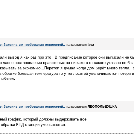
e: Законны ли требования теплосетей..
пользователя
lava
и вывод я как раз про это . В предписание которое они выписали не б
согласно постановления правительства ни какого от какого указано не бы
казывать за экономию...Перетоп я думал когда дом берёт много тепла.. 
на обратке большая температура то у теплосетей увеличиваются потери в
шибаюсь..
e: Законны ли требования теплосетей..
пользователя
ЛЕОПОЛЬДУШКА
ный график, который должны выдерживать все.
 обратки КПД станции уменьшается.