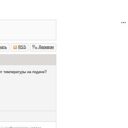
чать
RSS
Деревом
от температуры на подаче?