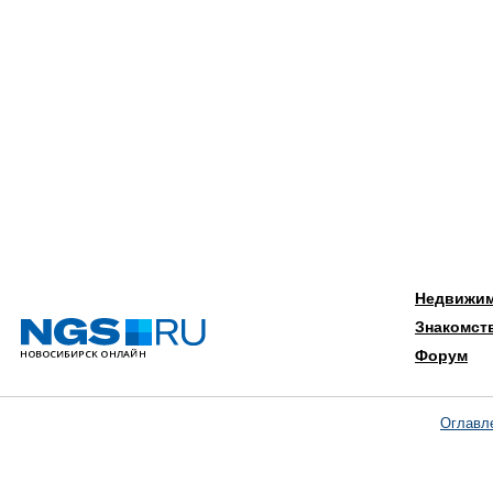
Недвижи
Знакомст
Форум
Оглавл