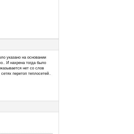
ыло указано на основании
ло.. И нахрена тогда было
оказывается нет со слов
 сетях перетоп теплосетей..