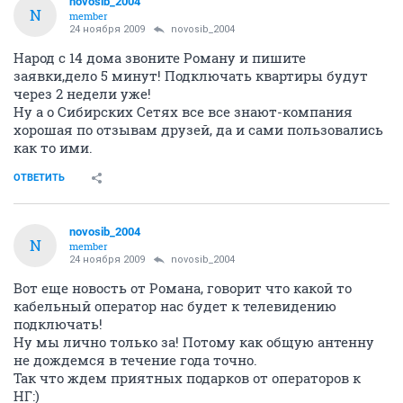
novosib_2004
N
member
24 ноября 2009
novosib_2004
Народ с 14 дома звоните Роману и пишите
заявки,дело 5 минут! Подключать квартиры будут
через 2 недели уже!
Ну а о Сибирских Сетях все все знают-компания
хорошая по отзывам друзей, да и сами пользовались
как то ими.
ОТВЕТИТЬ
novosib_2004
N
member
24 ноября 2009
novosib_2004
Вот еще новость от Романа, говорит что какой то
кабельный оператор нас будет к телевидению
подключать!
Ну мы лично только за! Потому как общую антенну
не дождемся в течение года точно.
Так что ждем приятных подарков от операторов к
НГ:)