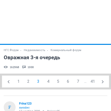
НГС.Форум
Недвижимость
Коммунальный форум
Овражная 3-я очередь
162968
1000
1
2
3
4
5
6
7
...
41
Frina123
F
member