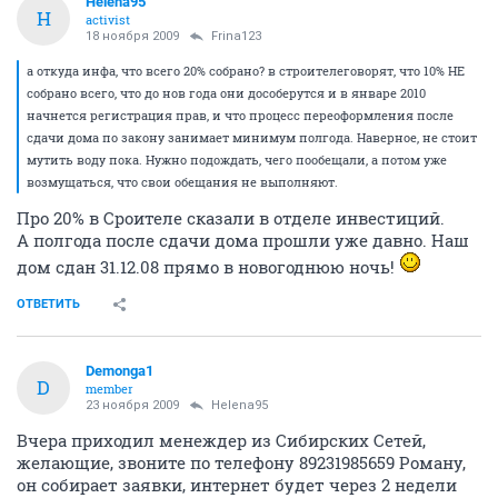
Helena95
H
activist
18 ноября 2009
Frina123
а откуда инфа, что всего 20% собрано? в строителеговорят, что 10% НЕ
собрано всего, что до нов года они дособерутся и в январе 2010
начнется регистрация прав, и что процесс переоформления после
сдачи дома по закону занимает минимум полгода. Наверное, не стоит
мутить воду пока. Нужно подождать, чего пообещали, а потом уже
возмущаться, что свои обещания не выполняют.
Про 20% в Сроителе сказали в отделе инвестиций.
А полгода после сдачи дома прошли уже давно. Наш
дом сдан 31.12.08 прямо в новогоднюю ночь!
ОТВЕТИТЬ
Demonga1
D
member
23 ноября 2009
Helena95
Вчера приходил менеждер из Сибирских Сетей,
желающие, звоните по телефону 89231985659 Роману,
он собирает заявки, интернет будет через 2 недели