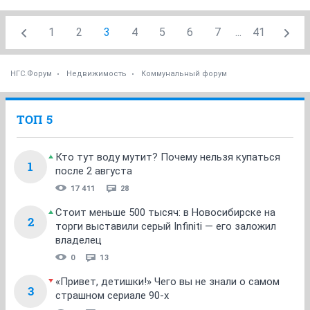
1
2
3
4
5
6
7
...
41
НГС.Форум
Недвижимость
Коммунальный форум
ТОП 5
Кто тут воду мутит? Почему нельзя купаться
1
после 2 августа
17 411
28
Стоит меньше 500 тысяч: в Новосибирске на
2
торги выставили серый Infiniti — его заложил
владелец
0
13
«Привет, детишки!» Чего вы не знали о самом
3
страшном сериале 90-х