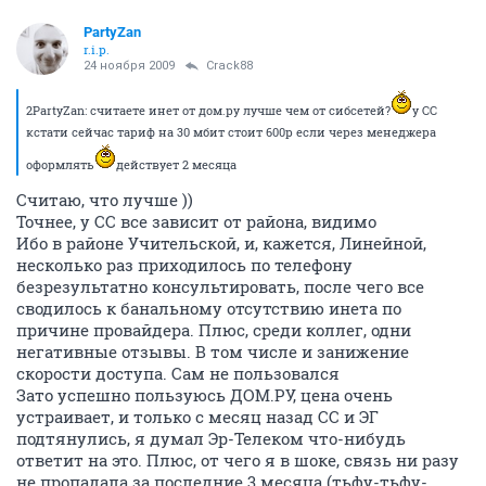
PartyZan
r.i.p.
24 ноября 2009
Crack88
2PartyZan: считаете инет от дом.ру лучше чем от сибсетей?
у СС
кстати сейчас тариф на 30 мбит стоит 600р если через менеджера
оформлять
действует 2 месяца
Считаю, что лучше ))
Точнее, у СС все зависит от района, видимо
Ибо в районе Учительской, и, кажется, Линейной,
несколько раз приходилось по телефону
безрезультатно консультировать, после чего все
сводилось к банальному отсутствию инета по
причине провайдера. Плюс, среди коллег, одни
негативные отзывы. В том числе и занижение
скорости доступа. Сам не пользовался
Зато успешно пользуюсь ДОМ.РУ, цена очень
устраивает, и только с месяц назад СС и ЭГ
подтянулись, я думал Эр-Телеком что-нибудь
ответит на это. Плюс, от чего я в шоке, связь ни разу
не пропадала за последние 3 месяца (тьфу-тьфу-