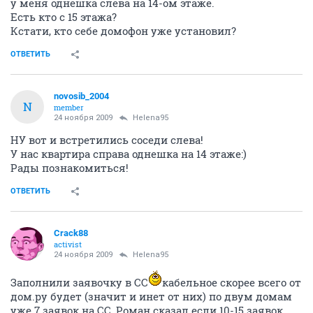
у меня однешка слева на 14-ом этаже.
Есть кто с 15 этажа?
Кстати, кто себе домофон уже установил?
ОТВЕТИТЬ
novosib_2004
N
member
24 ноября 2009
Helena95
НУ вот и встретились соседи слева!
У нас квартира справа однешка на 14 этаже:)
Рады познакомиться!
ОТВЕТИТЬ
Crack88
activist
24 ноября 2009
Helena95
Заполнили заявочку в СС
кабельное скорее всего от
дом.ру будет (значит и инет от них) по двум домам
уже 7 заявок на СС, Роман сказал если 10-15 заявок