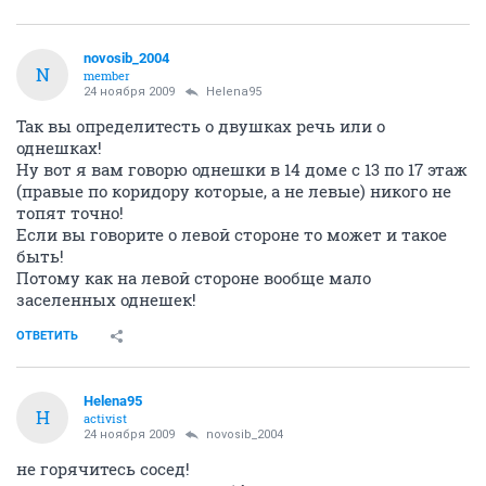
novosib_2004
N
member
24 ноября 2009
Helena95
Так вы определитесть о двушках речь или о
однешках!
Ну вот я вам говорю однешки в 14 доме с 13 по 17 этаж
(правые по коридору которые, а не левые) никого не
топят точно!
Если вы говорите о левой стороне то может и такое
быть!
Потому как на левой стороне вообще мало
заселенных однешек!
ОТВЕТИТЬ
Helena95
H
activist
24 ноября 2009
novosib_2004
не горячитесь сосед!