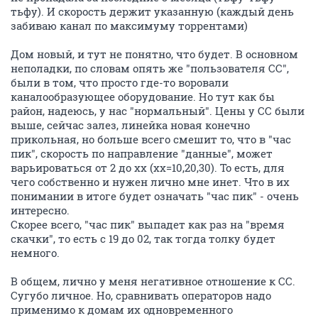
тьфу). И скорость держит указанную (каждый день
забиваю канал по максимуму торрентами)
Дом новый, и тут не понятно, что будет. В основном
неполадки, по словам опять же "пользователя СС",
были в том, что просто где-то воровали
каналообразующее оборудование. Но тут как бы
район, надеюсь, у нас "нормальный". Цены у СС были
выше, сейчас залез, линейка новая конечно
прикольная, но больше всего смешит то, что в "час
пик", скорость по направление "данные", может
варьироваться от 2 до хх (хх=10,20,30). То есть, для
чего собственно и нужен лично мне инет. Что в их
понимании в итоге будет означать "час пик" - очень
интересно.
Скорее всего, "час пик" выпадет как раз на "время
скачки", то есть с 19 до 02, так тогда толку будет
немного.
В общем, лично у меня негативное отношение к СС.
Сугубо личное. Но, сравнивать операторов надо
применимо к домам их одновременного