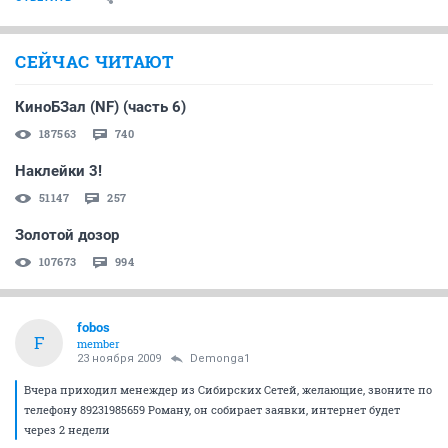
СЕЙЧАС ЧИТАЮТ
КиноБЗал (NF) (часть 6)
187563
740
Наклейки 3!
51147
257
Золотой дозор
107673
994
fobos
F
member
23 ноября 2009
Demonga1
Вчера приходил менеждер из Сибирских Сетей, желающие, звоните по
телефону 89231985659 Роману, он собирает заявки, интернет будет
через 2 недели