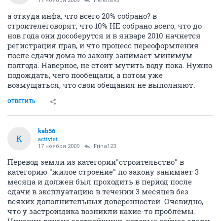
17 ноября 2009
Helena95
а откуда инфа, что всего 20% собрано? в
строителеговорят, что 10% НЕ собрано всего, что до
нов года они дособерутся и в январе 2010 начнется
регистрация прав, и что процесс переоформления
после сдачи дома по закону занимает минимум
полгода. Наверное, не стоит мутить воду пока. Нужно
подождать, чего пообещали, а потом уже
возмущаться, что свои обещания не выполняют.
ОТВЕТИТЬ
kab56
K
activist
17 ноября 2009
Frina123
Перевод земли из категории"строительство" в
категорию "жилое строение" по закону занимает 3
месяца и должен был проходить в период после
сдачи в эксплуатацию в течении 3 месяцев без
всяких дополнительных доверенностей. Очевидно,
что у застройщика возникли какие-то проблемы.
Никакин другие застройщики, которые сейчас сдали