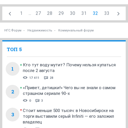
1
...
27
28
29
30
31
32
33
НГС.Форум
Недвижимость
Коммунальный форум
ТОП 5
Кто тут воду мутит? Почему нельзя купаться
1
после 2 августа
17 411
28
«Привет, детишки!» Чего вы не знали о самом
2
страшном сериале 90-х
0
3
Стоит меньше 500 тысяч: в Новосибирске на
3
торги выставили серый Infiniti — его заложил
владелец