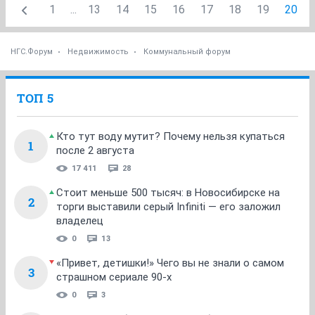
1
...
13
14
15
16
17
18
19
20
НГС.Форум
Недвижимость
Коммунальный форум
ТОП 5
Кто тут воду мутит? Почему нельзя купаться
1
после 2 августа
17 411
28
Стоит меньше 500 тысяч: в Новосибирске на
2
торги выставили серый Infiniti — его заложил
владелец
0
13
«Привет, детишки!» Чего вы не знали о самом
3
страшном сериале 90-х
0
3