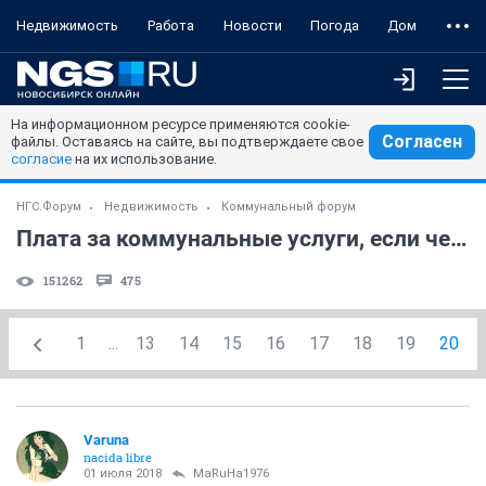
Недвижимость
Работа
Новости
Погода
Дом
На информационном ресурсе применяются cookie-
Согласен
файлы. Оставаясь на сайте, вы подтверждаете свое
согласие
на их использование.
НГС.Форум
Недвижимость
Коммунальный форум
Плата за коммунальные услуги, если человек в квартире не прописан
151262
475
1
...
13
14
15
16
17
18
19
20
Varuna
nacida libre
01 июля 2018
MaRuHa1976