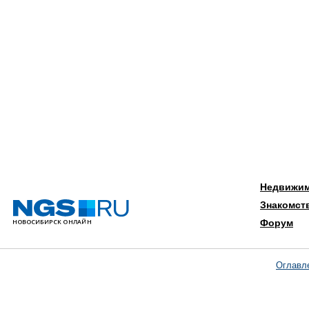
Недвижи
Знакомст
Форум
Оглавл