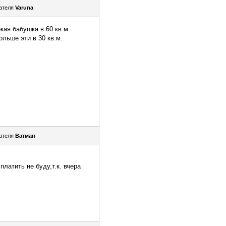
ателя
Varuna
кая бабушка в 60 кв.м.
ольше эти в 30 кв.м.
ателя
Ватман
латить не буду,т.к. вчера