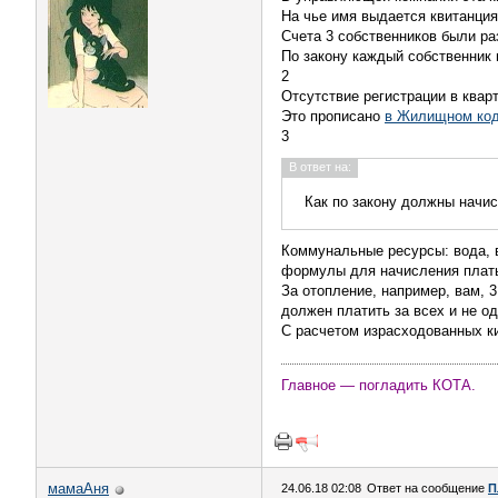
На чье имя выдается квитанция
Счета 3 собственников были ра
По закону каждый собственник
2
Отсутствие регистрации в квар
Это прописано
в Жилищном код
3
В ответ на:
Как по закону должны начи
Коммунальные ресурсы: вода, в
формулы для начисления пла
За отопление, например, вам, 
должен платить за всех и не о
С расчетом израсходованных ки
Главное — погладить КОТА.
мамаАня
24.06.18 02:08
Ответ на сообщение
П