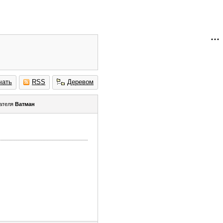
чать
RSS
Деревом
ателя
Ватман