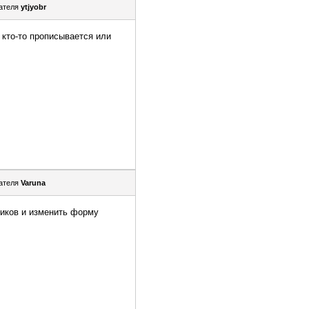
ателя
ytjyobr
 кто-то прописывается или
ателя
Varuna
ников и изменить форму