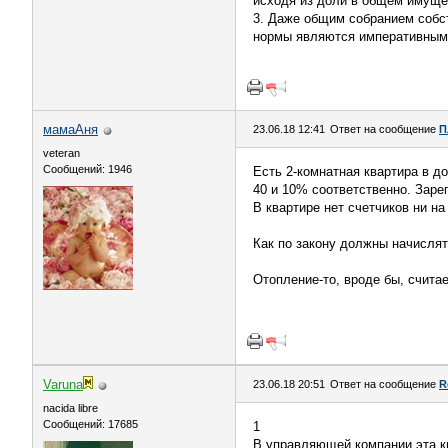
исходя из доли в общем имущест
3. Даже общим собранием собст
нормы являются императивным
мамаАня
23.06.18 12:41
Ответ на сообщение
П
veteran
Сообщений: 1946
Есть 2-комнатная квартира в д
40 и 10% соответственно. Заре
В квартире нет счетчиков ни на
Как по закону должны начисля
Отопление-то, вроде бы, счита
Varuna
23.06.18 20:51
Ответ на сообщение
R
nacida libre
Сообщений: 17685
1
В управляющей компании эта к