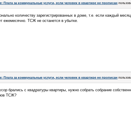
e: Плата за коммунальные услуги, если человек в квартире не прописан
пользов
онально количеству зарегистрированных в доме, т.е. если каждый месяц
т ежемесячно. ТСЖ не останется в убытке.
e: Плата за коммунальные услуги, если человек в квартире не прописан
пользов
усор брались с квадратуры квартиры, нужно собрать собрание собствен
енов ТСЖ?