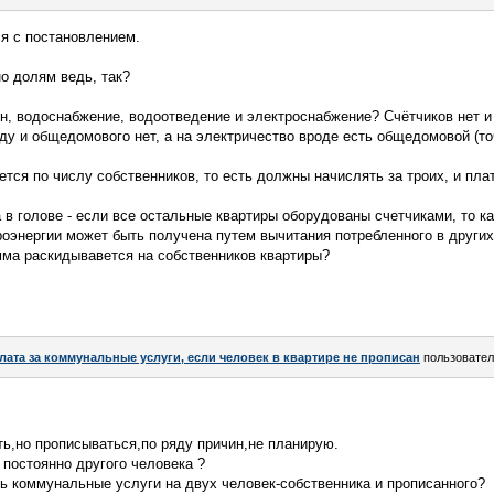
я с постановлением.
о долям ведь, так?
н, водоснабжение, водоотведение и электроснабжение? Счётчиков нет и 
ду и общедомового нет, а на электричество вроде есть общедомовой (то
ется по числу собственников, то есть должны начислять за троих, и пла
 в голове - если все остальные квартиры оборудованы счетчиками, то ка
роэнергии может быть получена путем вычитания потребленного в други
умма раскидывавется на собственников квартиры?
лата за коммунальные услуги, если человек в квартире не прописан
пользовате
ть,но прописываться,по ряду причин,не планирую.
 постоянно другого человека ?
ь коммунальные услуги на двух человек-собственника и прописанного?