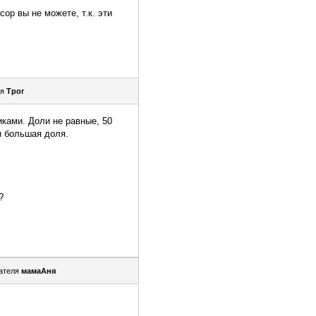
р вы не можете, т.к. эти
ля
Трог
иками. Доли не равные, 50
я большая доля.
?
ателя
мамаАня