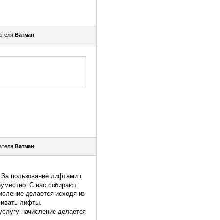
ателя
Ватман
ателя
Ватман
! За пользование лифтами с
еуместно. С вас собирают
исление делается исходя из
чивать лифты.
 услугу начисление делается