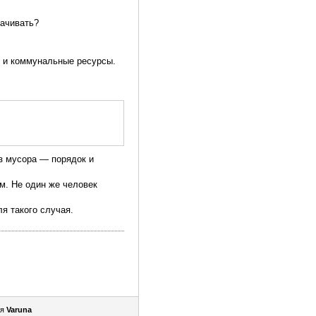
лачивать?
и и коммунальные ресурсы.
оз мусора — порядок и
м. Не один же человек
я такого случая.
ля
Varuna