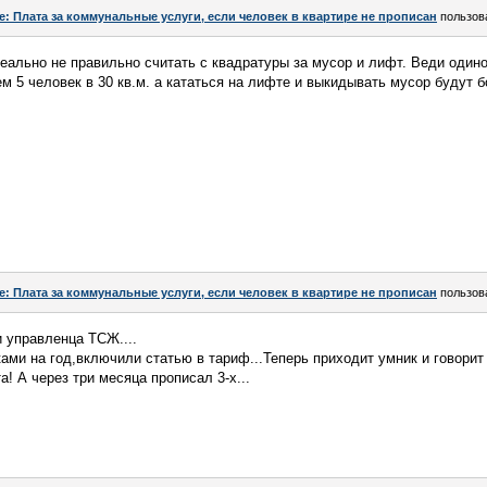
e: Плата за коммунальные услуги, если человек в квартире не прописан
пользов
реально не правильно считать с квадратуры за мусор и лифт. Веди одино
м 5 человек в 30 кв.м. а кататься на лифте и выкидывать мусор будут б
e: Плата за коммунальные услуги, если человек в квартире не прописан
пользов
и управленца ТСЖ....
ми на год,включили статью в тариф...Теперь приходит умник и говорит п
а! А через три месяца прописал 3-х...