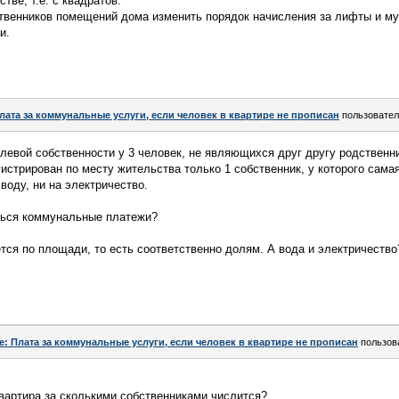
ве, т.е. с квадратов.
венников помещений дома изменить порядок начисления за лифты и мусо
и.
лата за коммунальные услуги, если человек в квартире не прописан
пользовате
олевой собственности у 3 человек, не являющихся друг другу родственн
гистрирован по месту жительства только 1 собственник, у которого сама
 воду, ни на электричество.
ться коммунальные платежи?
ется по площади, то есть соответственно долям. А вода и электричество
e: Плата за коммунальные услуги, если человек в квартире не прописан
пользов
вартира за сколькими собственниками числится?