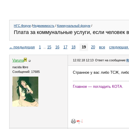
НГС.Форум
/
Недвижимость
/
Коммунальный форум
/
Плата за коммунальные услуги, если человек 
1
..
15
16
17
18
19
20
все
←
предыдущая
следующая
Varuna
12.02.18 12:13
Ответ на сообщение
R
nacida libre
Сообщений: 17685
Странное у вас либо ТСЖ, либо
Главное — погладить КОТА.