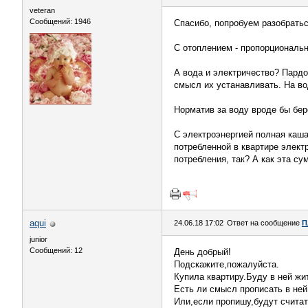
veteran
Сообщений: 1946
Спасибо, попробуем разобратьс
С отоплением - пропорциональн
А вода и электричество? Пардо
смысл их устанавливать. На во
Норматив за воду вроде бы бер
С электроэнергией полная каша
потребленной в квартире элект
потребления, так? А как эта с
aqui
24.06.18 17:02
Ответ на сообщение
П
junior
Сообщений: 12
День добрый!
Подскажите,пожалуйста.
Купила квартиру.Буду в ней жи
Есть ли смысл прописать в ней
Или,если пропишу,будут считат