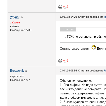
ytjyobr
12.02.18 14:29
Ответ на сообщение
R
забанен
veteran
В ответ на:
Сообщений: 2708
. ТСЖ не останется в убытк
Останется,останется
Если к
Buravchik
03.04.18 08:56
Ответ на сообщение
R
experienced
Сообщений: 727
Объясняю популярно.
1. Про лифты. Не надо путать 
вас никто денег не собирает. 
именно за содержание лифтов.
доли в общем имуществе, т.е.
2. Вывоз мусора отнесен к сод