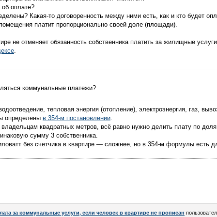
 об оплате?
зделены? Какая-то договоренность между ними есть, как и кто будет оп
 помещения платит пропорционально своей доле (площади).
тире не отменяет обязанность собственника платить за жилищные услуг
ексе
.
сляться коммунальные платежи?
одоотведение, тепловая энергия (отопление), электроэнергия, газ, выв
ты определены
в 354-м постановлении
.
3 владельцам квадратных метров, всё равно нужно делить плату по доля
динаковую сумму 3 собственника.
ловатт без счетчика в квартире — сложнее, но в 354-м формулы есть дл
лата за коммунальные услуги, если человек в квартире не прописан
пользовате