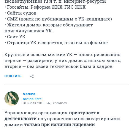
zасhеstnуibiznеs.ru и т. п. интернет-ресурсы
• Госсайты: Реформа ЖКХ, ГИС ЖКХ
• Сайты судов
• СМИ (поиск по публикациям о УК-кандидате)
• Жители домов, которые обслуживает
приглянувшаяся УК.
• Сайт УК
• Страница УК в соцсетях, отзывы на флампе.
Крупные и совсем мелкие УК — плохо, рискованно:
первые — разжирели, у них домов слишком много;
вторые — без своей технической базы и кадров.
ОТВЕТИТЬ
Varuna
nacida libre
31 июля 2019
khromov
Управляющая организация
приступает к
деятельности
по управлению многоквартирными
домами
только при наличии лицензии
.