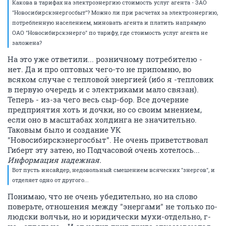
Какова в тарифах на электроэнергию стоимость услуг агента - ЗАО
"Новосибирскэнергосбыт"? Можно ли при расчетах за электроэнергию,
потребленную населением, миновать агента и платить напрямую
ОАО "Новосибирскэнерго" по тарифу, где стоимость услуг агента не
заложена?
На это уже ответили... розничному потребителю -
нет. Да и про оптовых чего-то не припомню, во
всяком случае с тепловой энергией (ибо я -тепловик
в первую очередь и с электриками мало связан).
Теперь - из-за чего весь сыр-бор. Все дочерние
предприятия хоть и дочки, но со своим мнением,
если оно в масштабах холдинга не значительно.
Таковым было и создание УК
"Новосибирскэнергосбыт". Не очень приветствовал
Гиберт эту затею, но Подчасовой очень хотелось...
Информация надежная.
Вот пусть инсайдер, недовольный смешением всяческих "знергов", и
отделяет одно от другого...
Понимаю, что не очень убедительно, но на слово
поверьте, отношения между "энергами" не только по-
людски волчьи, но и юридически мухи-отдельно, г-