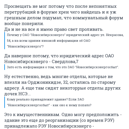
Просвещать не мог потому что после непонятных
перетрубаций в форуме хрен чего найдешь и я уж
грешным делом подумал, что коммунальный форум
вообще похерили.
Да и не на все я имею право свет проливать.
Почему у ОАО "Новосибирскэнерго" юридический адрес ул. Некрасова,
54, а на всем здании никакой информации об ОАО
"Новосибирскэнерго"?
Да наверное потому, что юридический адрес ОАО
Новосибирскэнерго - Свердлова,7
Зато есть информация о том, что это ЗАО "Новосибирскэнергосбыт".
Ну естественно, ведь многие отделы, которые не
влезли на Орджоникидзе, 32, остались по старому
адресу. А еще там сидят некоторрые отделы других
дочек НСЭ...
Кому реально принадлежит здание? Если ЗАО
"Новосибирскэнергосбыт" - как оно к нему попало?
Это к имущественникам. Одно могу предположить -
здание это еще до реорганизации (со времен РЭУ)
принадлежало РЭУ Новосибирскэнерго -