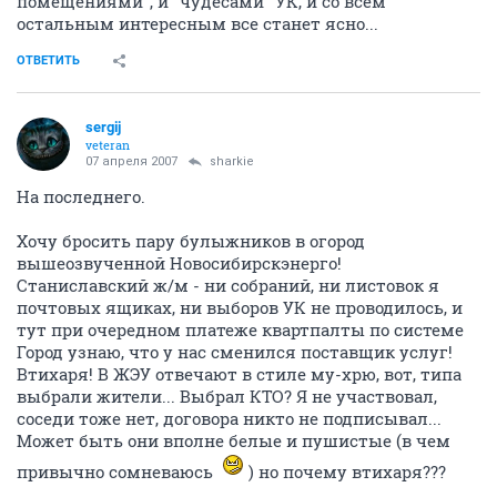
помещениями", и "чудесами" УК, и со всем
остальным интересным все станет ясно...
ОТВЕТИТЬ
sergij
veteran
07 апреля 2007
sharkie
На последнего.
Хочу бросить пару булыжников в огород
вышеозвученной Новосибирскэнерго!
Станиславский ж/м - ни собраний, ни листовок я
почтовых ящиках, ни выборов УК не проводилось, и
тут при очередном платеже квартпалты по системе
Город узнаю, что у нас сменился поставщик услуг!
Втихаря! В ЖЭУ отвечают в стиле му-хрю, вот, типа
выбрали жители... Выбрал КТО? Я не участвовал,
соседи тоже нет, договора никто не подписывал...
Может быть они вполне белые и пушистые (в чем
привычно сомневаюсь
) но почему втихаря???