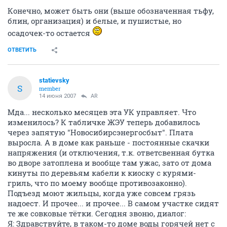
Конечно, может быть они (выше обозначенная тьфу,
блин, организация) и белые, и пушистые, но
осадочек-то остается
ОТВЕТИТЬ
statievsky
S
member
14 июня 2007
AR
Мда... несколько месяцев эта УК управляет. Что
изменилось? К табличке ЖЭУ теперь добавилось
через запятую "Новосибирсэнергосбыт". Плата
выросла. А в доме как раньше - постоянные скачки
напряжения (и отключения, т.к. ответсвенная бутка
во дворе затоплена и вообще там ужас, зато от дома
кинуты по деревьям кабели к киоску с курями-
гриль, что по моему вообще противозаконно).
Подъезд моют жильцы, когда уже совсем грязь
надоест. И прочее... и прочее... В самом участке сидят
те же совковые тётки. Сегодня звоню, диалог:
Я: Здравствуйте, в таком-то доме воды горячей нет с