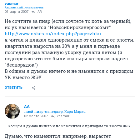
vasmar
Анонимный пользователь
01 марта 2007
AR
Не сочтите за пиар (если сочтете то хоть за черный),
но ук называется "Новосибирскэнергосбыт"
http://www.nskes.ru/index.php?page=zhku
я читал и плакал одновременно от смеха и от злости.
квартплата выросла на 30% а у меня в подъезде
последний раз влажную уборку делали летом (я
подозреваю что это были жильцы которым надоел
"беспорядок")
В общем я думаю ничего и не изменится с приходом
УК вместо ЖЭУ
ОТВЕТИТЬ
AA
…мой пиар-менеджер, Карл Маркс.
02 марта 2007
vasmar
В общем я думаю ничего и не изменится с приходом УК вместо ЖЭУ
Думаю, что изменится: например, вырастет