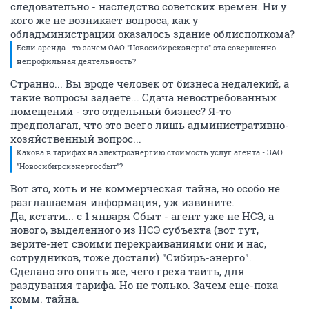
следовательно - наследство советских времен. Ни у
кого же не возникает вопроса, как у
обладминистрации оказалось здание облисполкома?
Если аренда - то зачем ОАО "Новосибирскэнерго" эта совершенно
непрофильная деятельность?
Странно... Вы вроде человек от бизнеса недалекий, а
такие вопросы задаете... Сдача невостребованных
помещений - это отдельный бизнес? Я-то
предполагал, что это всего лишь административно-
хозяйственный вопрос...
Какова в тарифах на электроэнергию стоимость услуг агента - ЗАО
"Новосибирскэнергосбыт"?
Вот это, хоть и не коммерческая тайна, но особо не
разглашаемая информация, уж извините.
Да, кстати... с 1 января Сбыт - агент уже не НСЭ, а
нового, выделенного из НСЭ субъекта (вот тут,
верите-нет своими перекраиваниями они и нас,
сотрудников, тоже достали) "Сибирь-энерго".
Сделано это опять же, чего греха таить, для
раздувания тарифа. Но не только. Зачем еще-пока
комм. тайна.