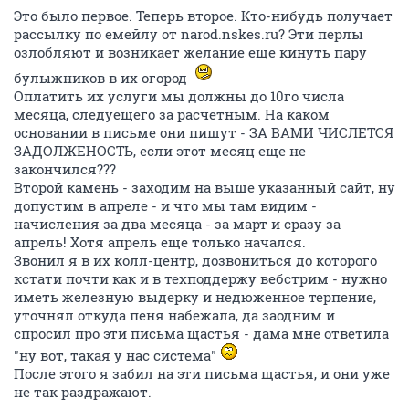
Это было первое. Теперь второе. Кто-нибудь получает
рассылку по емейлу от narod.nskes.ru? Эти перлы
озлобляют и возникает желание еще кинуть пару
булыжников в их огород
Оплатить их услуги мы должны до 10го числа
месяца, следуещего за расчетным. На каком
основании в письме они пишут - ЗА ВАМИ ЧИСЛЕТСЯ
ЗАДОЛЖЕНОСТЬ, если этот месяц еще не
закончился???
Второй камень - заходим на выше указанный сайт, ну
допустим в апреле - и что мы там видим -
начисления за два месяца - за март и сразу за
апрель! Хотя апрель еще только начался.
Звонил я в их колл-центр, дозвониться до которого
кстати почти как и в техподдержу вебстрим - нужно
иметь железную выдерку и недюженное терпение,
уточнял откуда пеня набежала, да заодним и
спросил про эти письма щастья - дама мне ответила
"ну вот, такая у нас система"
После этого я забил на эти письма щастья, и они уже
не так раздражают.