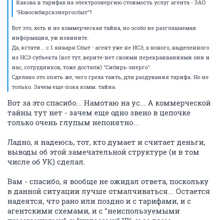
Какова в тарифах на электроэнергию стоимость услуг агента - ЗАО
"Новосибирскэнергосбыт"?
Вот это, хоть и не коммерческая тайна, но особо не разглашаемая
информация, уж извините.
Да, кстати... с 1 января Сбыт - агент уже не НСЭ, а нового, выделенного
из НСЭ субъекта (вот тут, верите-нет своими перекраиваниями они и
нас, сотрудников, тоже достали) "Сибирь-энерго".
Сделано это опять же, чего греха таить, для раздувания тарифа. Но не
только. Зачем еще-пока комм. тайна.
Вот за это спасибо... Намотаю на ус... А коммерческой
тайны тут нет - зачем еще одно звено в цепочке
только очень глупым непонятно...
Ладно, я надеюсь, тот, кто думает и считает деньги,
выводы об этой замечательной структуре (и в том
числе об УК) сделал.
Вам - спасибо, я вообще не ожидал ответа, поскольку
в данной ситуации лучше отмалчиваться... Остается
надеятся, что рано или поздно и c тарифами, и с
агентскими схемами, и с "неиспользуемыми