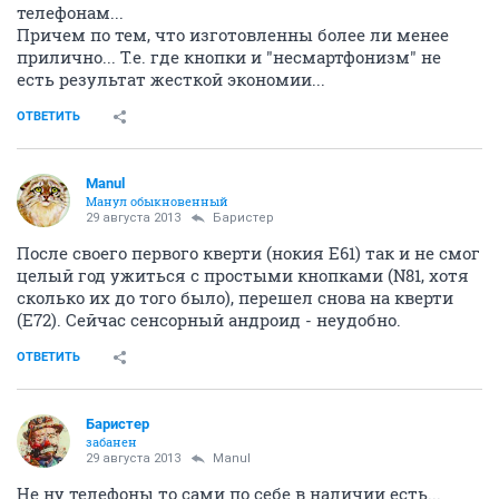
телефонам...
Причем по тем, что изготовленны более ли менее
прилично... Т.е. где кнопки и "несмартфонизм" не
есть результат жесткой экономии...
ОТВЕТИТЬ
Manul
Манул обыкновенный
29 августа 2013
Баристер
После своего первого кверти (нокия E61) так и не смог
целый год ужиться с простыми кнопками (N81, хотя
сколько их до того было), перешел снова на кверти
(E72). Сейчас сенсорный андроид - неудобно.
ОТВЕТИТЬ
Баристер
забанен
29 августа 2013
Manul
Не ну телефоны то сами по себе в наличии есть...