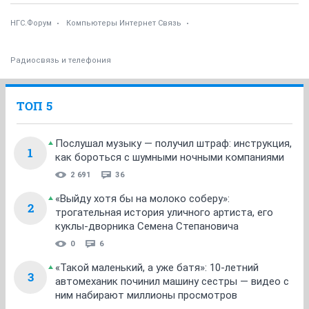
НГС.Форум
Компьютеры Интернет Связь
Радиосвязь и телефония
ТОП 5
Послушал музыку — получил штраф: инструкция,
1
как бороться с шумными ночными компаниями
2 691
36
«Выйду хотя бы на молоко соберу»:
2
трогательная история уличного артиста, его
куклы-дворника Семена Степановича
0
6
«Такой маленький, а уже батя»: 10-летний
3
автомеханик починил машину сестры — видео с
ним набирают миллионы просмотров