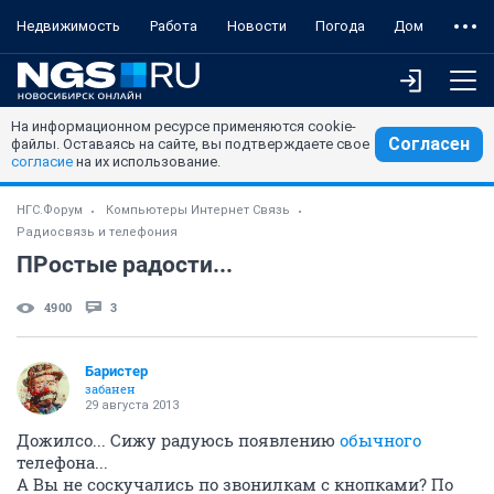
Недвижимость
Работа
Новости
Погода
Дом
На информационном ресурсе применяются cookie-
Согласен
файлы. Оставаясь на сайте, вы подтверждаете свое
согласие
на их использование.
НГС.Форум
Компьютеры Интернет Связь
Радиосвязь и телефония
ПРостые радости...
4900
3
Баристер
забанен
29 августа 2013
Дожилсо... Сижу радуюсь появлению
обычного
телефона...
А Вы не соскучались по звонилкам с кнопками? По