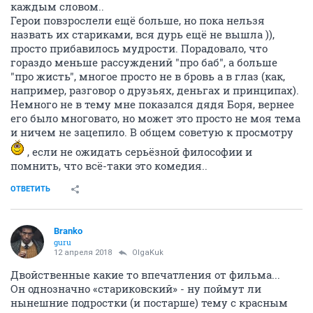
каждым словом..
Герои повзрослели ещё больше, но пока нельзя
назвать их стариками, вся дурь ещё не вышла )),
просто прибавилось мудрости. Порадовало, что
гораздо меньше рассуждений "про баб", а больше
"про жисть", многое просто не в бровь а в глаз (как,
например, разговор о друзьях, деньгах и принципах).
Немного не в тему мне показался дядя Боря, вернее
его было многовато, но может это просто не моя тема
и ничем не зацепило. В общем советую к просмотру
, если не ожидать серьёзной философии и
помнить, что всё-таки это комедия..
ОТВЕТИТЬ
Branko
guru
12 апреля 2018
OlgaKuk
Двойственные какие то впечатления от фильма...
Он однозначно «стариковский» - ну поймут ли
нынешние подростки (и постарше) тему с красным