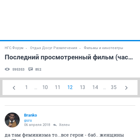
НГС.Форум
Отдых Досуг Развлечения
Фильмы и кинотеатры
Последний просмотренный фильм (часть 9)
595353
852
1
...
10
11
12
13
14
...
35
Branko
guru
06 апреля 2018
Хелен
да там феминизма то...все герои - баб.. женщины