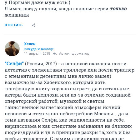
у Портман даже муж есть )
Я имел ввиду случай, когда главные герои
только
женщины
ОТВЕТИТЬ
Хелен
Зануда и вообще
11 апреля 2018
Автоинформатор
"Селфи"
(Россия, 2017) - а неплохой оказался почти
детектив с элементами триллера или почти триллер
с элементами детектива) мне лично зашел)
возможно из-за Хабенского, который хоть
телефонную книгу хорошо сыграет, да и остальные
актеры были неплохи, или из-за отлично созданной
операторской работой, музыкой и светом
таинственной нагнетающей атмосферы ночной
неоновой и стеклянно-небоскребной Москвы... да и
тема названия Селфи, как зацикленности на себе,
нарциссизма и как следствие забивания на близких
людей/друзей и тд в принципе раскрыта, хоть и без
особых тонкостей. С самим двойником только не