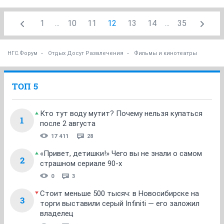
1
...
10
11
12
13
14
...
35
НГС.Форум
Отдых Досуг Развлечения
Фильмы и кинотеатры
ТОП 5
Кто тут воду мутит? Почему нельзя купаться
1
после 2 августа
17 411
28
«Привет, детишки!» Чего вы не знали о самом
2
страшном сериале 90-х
0
3
Стоит меньше 500 тысяч: в Новосибирске на
3
торги выставили серый Infiniti — его заложил
владелец