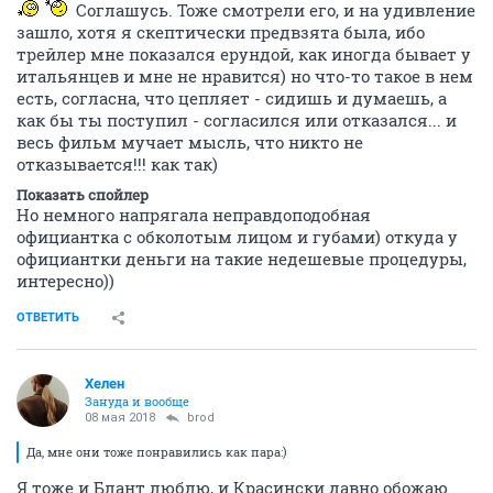
Соглашусь. Тоже смотрели его, и на удивление
зашло, хотя я скептически предвзята была, ибо
трейлер мне показался ерундой, как иногда бывает у
итальянцев и мне не нравится) но что-то такое в нем
есть, согласна, что цепляет - сидишь и думаешь, а
как бы ты поступил - согласился или отказался... и
весь фильм мучает мысль, что никто не
отказывается!!! как так)
Показать спойлер
Но немного напрягала неправдоподобная
официантка с обколотым лицом и губами) откуда у
официантки деньги на такие недешевые процедуры,
интересно))
ОТВЕТИТЬ
Хелен
Зануда и вообще
08 мая 2018
brod
Да, мне они тоже понравились как пара:)
Я тоже и Блант люблю, и Красински давно обожаю