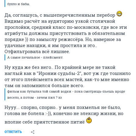
бухло и бабы.
Да, соглашусь, с вышеперечисленным перебор
Видимо расчёт на аудиторию узкой столичной
прослойки, средний класс по-московски, где все эти
атрибуты должны присутствовать в обязательном
порядке )) по замыслу режиссёра. Но, наверное за
удачные находки, я им простила и это..
Отфильтровала всё лишнее.
А самое печальное - плейсмент.
Ну куда же без него.. По крайней мере не такой
наглый как в "Иронии судьбы-2", вот уж где тошнило
от этого плейсмента всех мастей, как-то мне именно
там он запомнился больше всего.
фильм как бутылка той самой водки - пока смотрищь-пьешь вроде
весело, а потом - зачем пил ? хз
Нууу... спорно, спорно.. у меня похмелья не было,
голова не болела :-)), конечно не элексир жизни, но
вполне себе приятственное питиё
ОТВЕТИТЬ