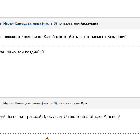
e: Игра - Киноцитатница (часть 3)
пользователя
Aнжелина
аю никакого Козлевича! Какой может быть в этот момент Козлевич?
те, рано или поздно" ©
e: Игра - Киноцитатница (часть 3)
пользователя
Фря
й! Вы не на Привозе! Здесь вам United States of таки America!