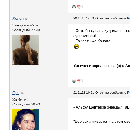
Хелен
20.11.18 14:59
Ответ на сообщение
R
Зануда и вообще
Сообщений: 27548
- Хоть бы одна захудалая план
суперменом!
- Так есть же Канада.
Умничка и королевишна (с) а А
Фря
21.11.18 10:21
Ответ на сообщение
R
Улыбочку!
Сообщений: 58579
- Альфу Центавра знаешь? Т
"Все заканчивается на этом све