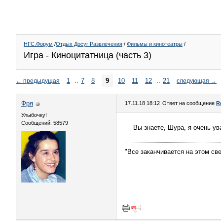
НГС.Форум
/
Отдых Досуг Развлечения
/
Фильмы и кинотеатры
/
Игра - Киноцитатница (часть 3)
1
..
7
8
9
10
11
12
..
21
←
предыдущая
следующая
→
Фря
17.11.18 18:12
Ответ на сообщение
R
Улыбочку!
Сообщений: 58579
— Вы знаете, Шура, я очень ув
"Все заканчивается на этом све