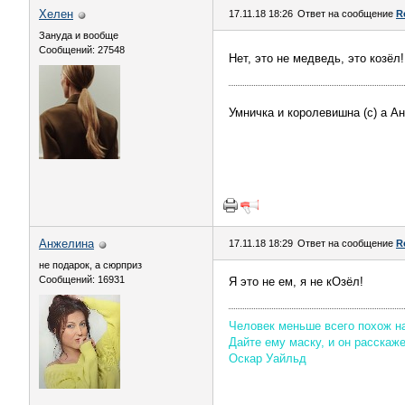
Хелен
17.11.18 18:26
Ответ на сообщение
R
Зануда и вообще
Сообщений: 27548
Нет, это не медведь, это козёл
Умничка и королевишна (с) а А
Aнжелина
17.11.18 18:29
Ответ на сообщение
R
не подарок, а сюрприз
Сообщений: 16931
Я это не ем, я не кОзёл!
Человек меньше всего похож на 
Дайте ему маску, и он расскаж
Оскар Уайльд