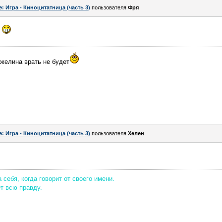
e: Игра - Киноцитатница (часть 3)
пользователя
Фря
!
нжелина врать не будет
e: Игра - Киноцитатница (часть 3)
пользователя
Хелен
себя, когда говорит от своего имени.
ет всю правду.