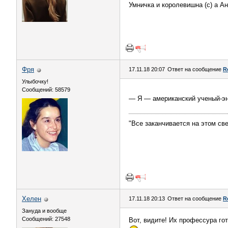
Умничка и королевишна (с) а А
Фря
17.11.18 20:07
Ответ на сообщение
R
Улыбочку!
Сообщений: 58579
— Я — американский ученый-эн
"Все заканчивается на этом све
Хелен
17.11.18 20:13
Ответ на сообщение
R
Зануда и вообще
Сообщений: 27548
Вот, видите! Их профессура гот