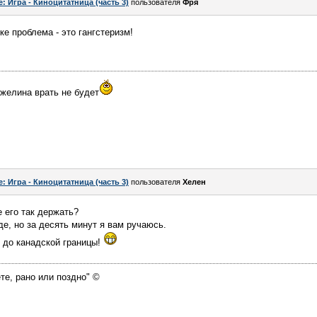
e: Игра - Киноцитатница (часть 3)
пользователя
Фря
ке проблема - это гангстеризм!
нжелина врать не будет
e: Игра - Киноцитатница (часть 3)
пользователя
Хелен
 его так держать?
де, но за десять минут я вам ручаюсь.
 до канадской границы!
те, рано или поздно" ©