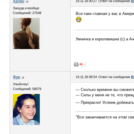
Хелен
19.11.18 00:27
Ответ на сообщение
R
Зануда и вообще
Сообщений: 27548
Все-таки главная у вас в Амери
Умничка и королевишна (с) а А
Фря
19.11.18 08:54
Ответ на сообщение
R
Улыбочку!
Сообщений: 58579
— Сколько времени вы сможете
— Силы у меня не те, что преж
— Прекрасно! Успеем добежать
"Все заканчивается на этом све