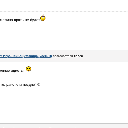
нжелина врать не будет
e: Игра - Киноцитатница (часть 3)
пользователя
Хелен
полные идиоты!
те, рано или поздно" ©