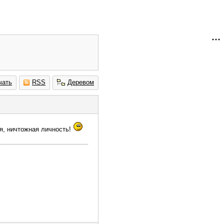
чать
RSS
Деревом
ая, ничтожная личность!