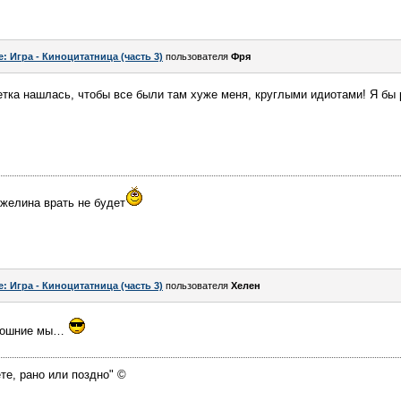
e: Игра - Киноцитатница (часть 3)
пользователя
Фря
етка нашлась, чтобы все были там хуже меня, круглыми идиотами! Я бы 
нжелина врать не будет
e: Игра - Киноцитатница (часть 3)
пользователя
Хелен
амошние мы…
те, рано или поздно" ©