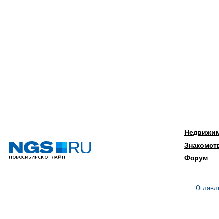
Недвижи
Знакомст
Форум
Оглавл