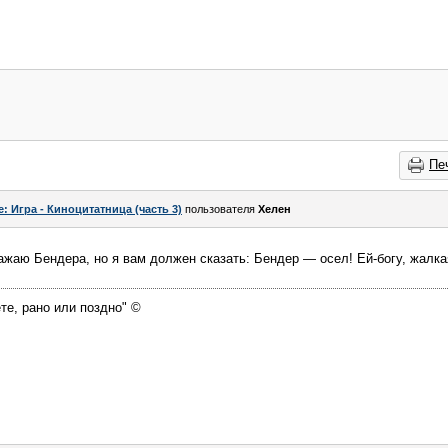
Пе
e: Игра - Киноцитатница (часть 3)
пользователя
Хелен
ажаю Бендера, но я вам должен сказать: Бендер — осел! Ей-богу, жалк
те, рано или поздно" ©