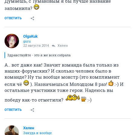
Думаешь, с Тумановым я бы лучше название
запомнила?
ОТВЕТИТЬ
OlgaKuk
guru
22 августа 2014
Хелен
Здравствуйте - это я же всех собрала
А.. вот даже как! Значит команда была только из
наших-форумских? И сколько человек было в
команде? Ну ты вообще монстр (это комплимент
если чё
). Назначаешься Молодцом 8 раз!
:-) И
остальные участники тоже герои. Надеюсь вы
победу как-то отметили?
:-)
ОТВЕТИТЬ
Хелен
Зануда и вообще