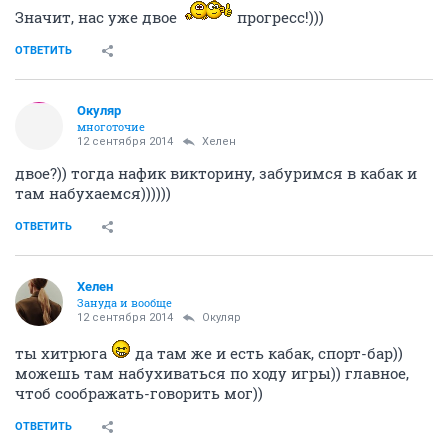
Значит, нас уже двое
прогресс!)))
ОТВЕТИТЬ
Окуляр
многоточие
12 сентября 2014
Хелен
двое?)) тогда нафик викторину, забуримся в кабак и
там набухаемся))))))
ОТВЕТИТЬ
Хелен
Зануда и вообще
12 сентября 2014
Окуляр
ты хитрюга
да там же и есть кабак, спорт-бар))
можешь там набухиваться по ходу игры)) главное,
чтоб соображать-говорить мог))
ОТВЕТИТЬ