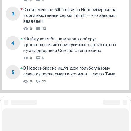
Стоит меньше 500 тысяч: в Новосибирске на
3
торги выставили серый Infiniti — его заложил
владелец
0
13
«Выйду хотя бы на молоко соберу»:
4
трогательная история уличного артиста, его
куклы-дворника Семена Степановича
0
6
В Новосибирске ищут дом голубоглазому
5
сфинксу после смерти хозяина — фото Тима
0
11
ЗНАКОМСТВА В НОВОСИБИРСКЕ
ПОГОДА В НОВОСИБИРСКЕ
ПРОБКИ В НОВОСИБИРСКЕ
ФОРУМЫ В НОВОСИБИРСКЕ