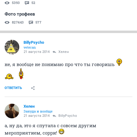
5393
52
Фото трофеев
827443
577
BillyPsycho
veteran
21 августа 2014
Хелен
не, я вообще не понимаю про что ты говоришь
ОТВЕТИТЬ
Хелен
Зануда и вообще
21 августа 2014
BillyPsycho
а, ну да, это я спутала с совсем другим
мероприятием, сорри!