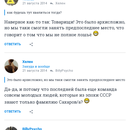
21 августа 2014
Хелен
как будешь тут хвалиться тогда?
Наверное как-то так: Товарищи! Это было архисложно,
но мы таки смогли занять предпоследнее место, что
говорит о том что мы не полное лошьё
ОТВЕТИТЬ
Хелен
Зануда и вообще
21 августа 2014
BillyPsycho
Это было архисложно, но мы таки смогли занять предпоследнее место
Да-да, и потому что последней была еще команда
совсем молодых людей, которые из эпохи СССР
знают только фамилию Сахаров/а?
ОТВЕТИТЬ
BillyPsycho