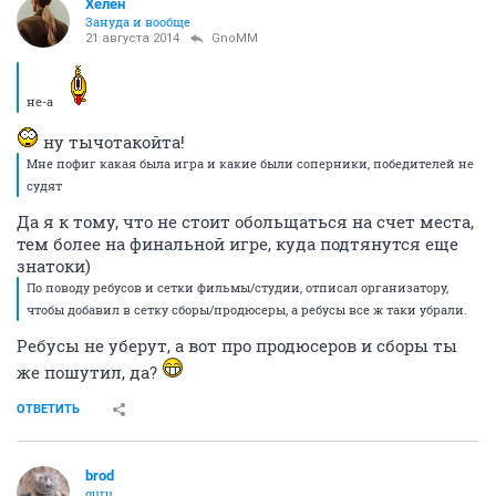
Хелен
Зануда и вообще
21 августа 2014
GnoMM
не-а
ну тычотакойта!
Мне пофиг какая была игра и какие были соперники, победителей не
судят
Да я к тому, что не стоит обольщаться на счет места,
тем более на финальной игре, куда подтянутся еще
знатоки)
По поводу ребусов и сетки фильмы/студии, отписал организатору,
чтобы добавил в сетку сборы/продюсеры, а ребусы все ж таки убрали.
Ребусы не уберут, а вот про продюсеров и сборы ты
же пошутил, да?
ОТВЕТИТЬ
brod
guru