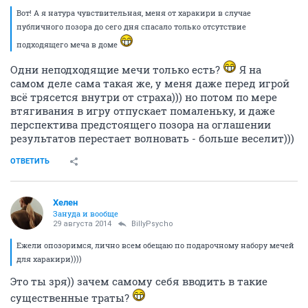
Вот! А я натура чувствительная, меня от харакири в случае
публичного позора до сего дня спасало только отсутствие
подходящего меча в доме
Одни неподходящие мечи только есть?
Я на
самом деле сама такая же, у меня даже перед игрой
всё трясется внутри от страха))) но потом по мере
втягивания в игру отпускает помаленьку, и даже
перспектива предстоящего позора на оглашении
результатов перестает волновать - больше веселит)))
ОТВЕТИТЬ
Хелен
Зануда и вообще
29 августа 2014
BillyPsycho
Ежели опозоримся, лично всем обещаю по подарочному набору мечей
для харакири))))
Это ты зря)) зачем самому себя вводить в такие
существенные траты?