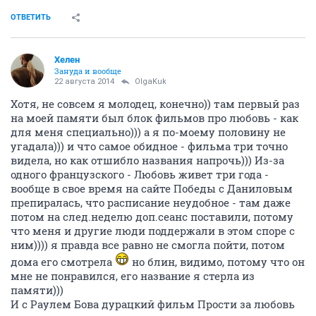
ОТВЕТИТЬ
Хелен
Зануда и вообще
22 августа 2014
OlgaKuk
Хотя, не совсем я молодец, конечно)) там первый раз
на моей памяти был блок фильмов про любовь - как
для меня специально))) а я по-моему половину не
угадала))) и что самое обидное - фильма три точно
видела, но как отшибло названия напрочь))) Из-за
одного французского - Любовь живет три года -
вообще в свое время на сайте Победы с Даниловым
препиралась, что расписание неудобное - там даже
потом на след.неделю доп.сеанс поставили, потому
что меня и другие люди поддержали в этом споре с
ним)))) я правда все равно не смогла пойти, потом
дома его смотрела
но блин, видимо, потому что он
мне не понравился, его название я стерла из
памяти)))
И с Раулем Бова дурацкий фильм Прости за любовь