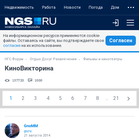
Недвижимость
Работа
Новости
Погода
Дом
На информационном ресурсе применяются cookie-
Согласен
файлы. Оставаясь на сайте, вы подтверждаете свое
согласие
на их использование.
НГС.Форум
Отдых Досуг Развлечения
Фильмы и кинотеатры
КиноВикторина
137725
1000
1
2
3
4
5
6
7
8
...
21
GnoMM
guru
21 августа 2014