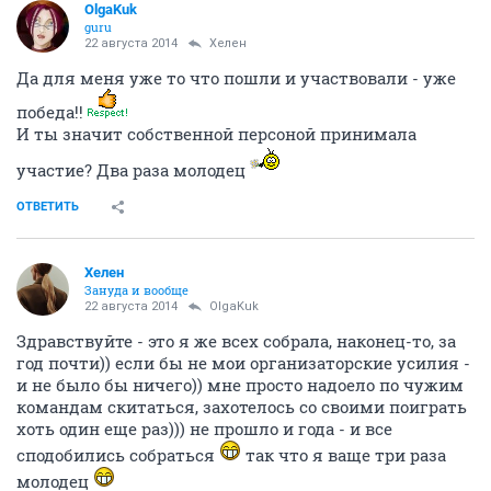
OlgaKuk
guru
22 августа 2014
Хелен
Да для меня уже то что пошли и участвовали - уже
победа!!
И ты значит собственной персоной принимала
участие? Два раза молодец
ОТВЕТИТЬ
Хелен
Зануда и вообще
22 августа 2014
OlgaKuk
Здравствуйте - это я же всех собрала, наконец-то, за
год почти)) если бы не мои организаторские усилия -
и не было бы ничего)) мне просто надоело по чужим
командам скитаться, захотелось со своими поиграть
хоть один еще раз))) не прошло и года - и все
сподобились собраться
так что я ваще три раза
молодец