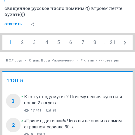
священное русское число помним?)) втроем легче
бухать)))
ОТВЕТИТЬ
1
2
3
4
5
6
7
8
...
21
НГС.Форум
Отдых Досуг Развлечения
Фильмы и кинотеатры
ТОП 5
Кто тут воду мутит? Почему нельзя купаться
1
после 2 августа
17 411
28
«Привет, детишки!» Чего вы не знали о самом
2
страшном сериале 90-х
0
3