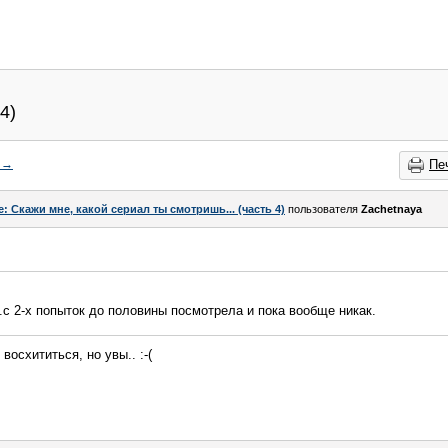
4)
→
Пе
e: Скажи мне, какой сериал ты смотришь... (часть 4)
пользователя
Zachetnaya
..с 2-х попыток до половины посмотрела и пока вообще никак.
восхититься, но увы.. :-(