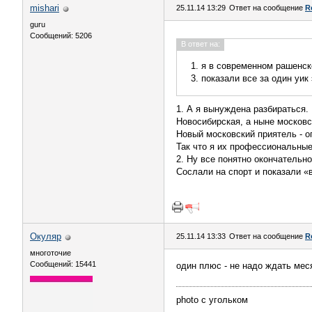
mishari
25.11.14 13:29
Ответ на сообщение
R
guru
Сообщений: 5206
В ответ на:
1. я в современном рашенск
3. показали все за один уик 
1. А я вынуждена разбираться
Новосибирская, а ныне московс
Новый московский приятель - о
Так что я их профессиональные
2. Ну все понятно окончательн
Сослали на спорт и показали «в
Окуляр
25.11.14 13:33
Ответ на сообщение
R
многоточие
Сообщений: 15441
один плюс - не надо ждать меся
photo с угольком