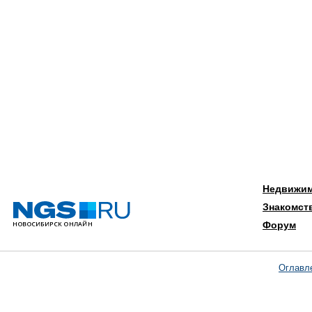
Недвижи
Знакомст
Форум
Оглавл