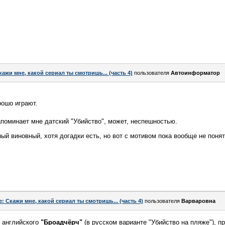
кажи мне, какой сериал ты смотришь... (часть 4)
пользователя
Автоинформатор
рошо играют.
апоминает мне датский "Убийство", может, неспешностью.
ный виновный, хотя догадки есть, но вот с мотивом пока вообще не поня
e: Скажи мне, какой сериал ты смотришь... (часть 4)
пользователя
Варваровна
н английского
"Броадчёрч"
(в русском варианте "Убийство на пляже"), пр