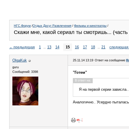
НГС.Форум
/
Отдых Досуг Развлечения
/
Фильмы и кинотеатры
/
Скажи мне, какой сериал ты смотришь... (часть 
1
..
13
14
15
16
17
18
..
21
←
предыдущая
следующая
OlgaKuk
25.11.14 13:19
Ответ на сообщение
R
guru
Сообщений: 3398
"Готем"
В ответ на:
Я на первой серии зависла.
Аналогично.. Усердно пыталась 