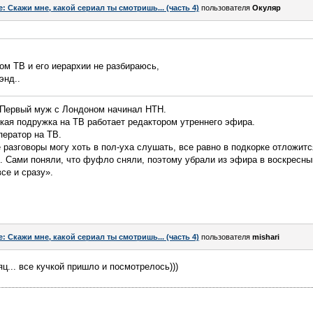
e: Скажи мне, какой сериал ты смотришь... (часть 4)
пользователя
Окуляр
ом ТВ и его иерархии не разбираюсь,
энд..
. Первый муж с Лондоном начинал НТН.
кая подружка на ТВ работает редактором утреннего эфира.
ператор на ТВ.
 разговоры могу хоть в пол-уха слушать, все равно в подкорке отложитс
о. Сами поняли, что фуфло сняли, поэтому убрали из эфира в воскресный
се и сразу».
e: Скажи мне, какой сериал ты смотришь... (часть 4)
пользователя
mishari
ц... все кучкой пришло и посмотрелось)))