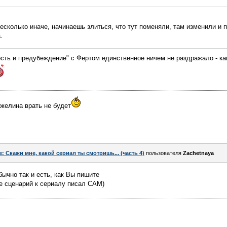
есколько иначе, начинаешь злиться, что тут поменяли, там изменили и 
.
ость и предубеждение" с Фертом единственное ничем не раздражало - ка
нжелина врать не будет
e: Скажи мне, какой сериал ты смотришь... (часть 4)
пользователя
Zachetnaya
ычно так и есть, как Вы пишите
де сценарий к сериалу писал САМ)