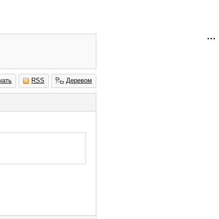
чать
RSS
Деревом