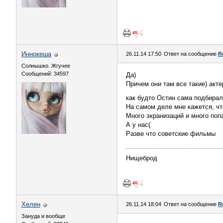
Иннокеша
26.11.14 17:50
Ответ на сообщение
R
Солнышко. Жгучее
Сообщений: 34597
Да)
Причем они там все такие) акте
как будто Остин сама подбира
На самом деле мне кажется, чт
Много экранизаций и много по
А у нас(
Разве что советские фильмы
Нищеброд
Хелен
26.11.14 18:04
Ответ на сообщение
R
Зануда и вообще