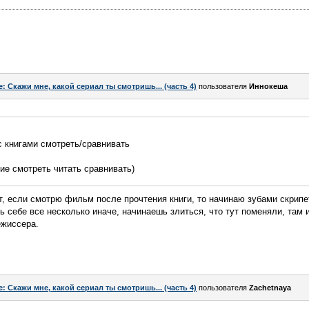
e: Скажи мне, какой сериал ты смотришь... (часть 4)
пользователя
Иннокеша
с книгами смотреть/сравнивать
ие смотреть читать сравнивать)
, если смотрю фильм после прочтения книги, то начинаю зубами скрипеть
ь себе все несколько иначе, начинаешь злиться, что тут поменяли, там
ежиссера.
e: Скажи мне, какой сериал ты смотришь... (часть 4)
пользователя
Zachetnaya