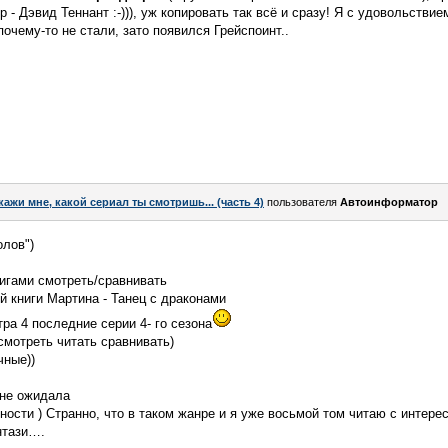
р - Дэвид Теннант :-))), уж копировать так всё и сразу! Я с удовольстви
очему-то не стали, зато появился Грейспоинт..
кажи мне, какой сериал ты смотришь... (часть 4)
пользователя
Автоинформатор
лов")
игами смотреть/сравнивать
й книги Мартина - Танец с драконами
ра 4 последние серии 4- го сезона
мотреть читать сравнивать)
чные))
 не ожидала
ности ) Странно, что в таком жанре и я уже восьмой том читаю с интере
нтази….