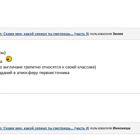
e: Скажи мне, какой сериал ты смотришь... (часть 4)
пользователя
Хелен
ры)
ла
о англичане трепетно относятся к своей классике)
паданий в атмосферу первоисточника
e: Скажи мне, какой сериал ты смотришь... (часть 4)
пользователя
Иннокеша