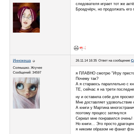
следователя играет тот же актё
Броадчёрч, но продолжать его п
Иннокеша
26.11.14 16:35
Ответ на сообщение
С
Солнышко. Жгучее
Сообщений: 34597
я ПЛАВНО смотрю "Игру престо
Почему так?
А я стараюсь параллельно с кн
ТЕ, сейчас я на трети последне
ну и оставила себе для просмот
Мне доставляет удовольствие с
А книги у Мартина многострани
поэтому процесс затянулся
Сериал мне понравился очень!
Но книги… Это просто драгоцен
я никоим образом не фанат фэ