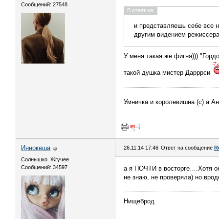
Сообщений: 27548
В ответ на:
и представляешь себе все н
другим видением режиссера
У меня такая же фигня))) "Горд
такой душка мистер Дарррси
Умничка и королевишна (с) а А
Иннокеша
26.11.14 17:46
Ответ на сообщение
R
Солнышко. Жгучее
Сообщений: 34597
а я ПОЧТИ в восторге….Хотя об
не знаю, не проверяла) но вро
Нищеброд