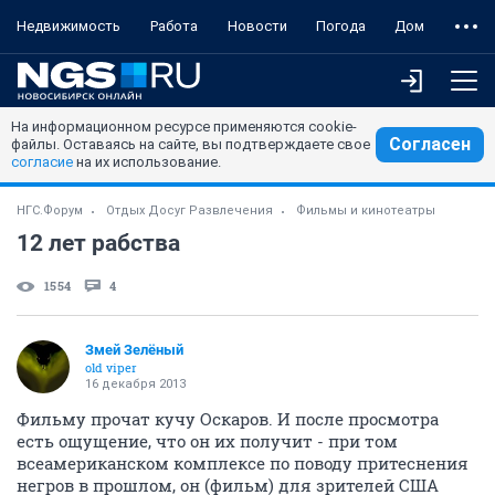
Недвижимость
Работа
Новости
Погода
Дом
На информационном ресурсе применяются cookie-
Согласен
файлы. Оставаясь на сайте, вы подтверждаете свое
согласие
на их использование.
НГС.Форум
Отдых Досуг Развлечения
Фильмы и кинотеатры
12 лет рабства
1554
4
Змей Зелёный
old viper
16 декабря 2013
Фильму прочат кучу Оскаров. И после просмотра
есть ощущение, что он их получит - при том
всеамериканском комплексе по поводу притеснения
негров в прошлом, он (фильм) для зрителей США