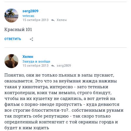
serg2809
veteran
15 октября 2013
Хелен
Красный 101
ОТВЕТИТЬ
Хелен
Зануда и вообще
15 октября 2013
serg2809
Понятно, они не только пьяных в залы пускают,
оказывается. Это что за неуёмная жажда наживы
такая у кинотеатра, интересно - зато тетеньки
контролерши, коих там немало, строго блюдут,
чтобы на их кушетку не садились, а вот детей на
фильм о порно-звезде пропустить - куда деваются
все строгие блюстители-то?.. собственными руками
так портить себе репутацию - так скоро только
определенный контенгент с той окраины города и
будет к ним ходить