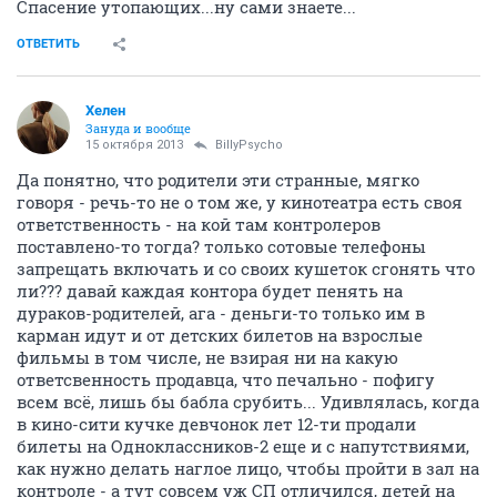
Спасение утопающих...ну сами знаете...
ОТВЕТИТЬ
Хелен
Зануда и вообще
15 октября 2013
BillyPsycho
Да понятно, что родители эти странные, мягко
говоря - речь-то не о том же, у кинотеатра есть своя
ответственность - на кой там контролеров
поставлено-то тогда? только сотовые телефоны
запрещать включать и со своих кушеток сгонять что
ли??? давай каждая контора будет пенять на
дураков-родителей, ага - деньги-то только им в
карман идут и от детских билетов на взрослые
фильмы в том числе, не взирая ни на какую
ответсвенность продавца, что печально - пофигу
всем всё, лишь бы бабла срубить... Удивлялась, когда
в кино-сити кучке девчонок лет 12-ти продали
билеты на Одноклассников-2 еще и с напутствиями,
как нужно делать наглое лицо, чтобы пройти в зал на
контроле - а тут совсем уж СП отличился, детей на