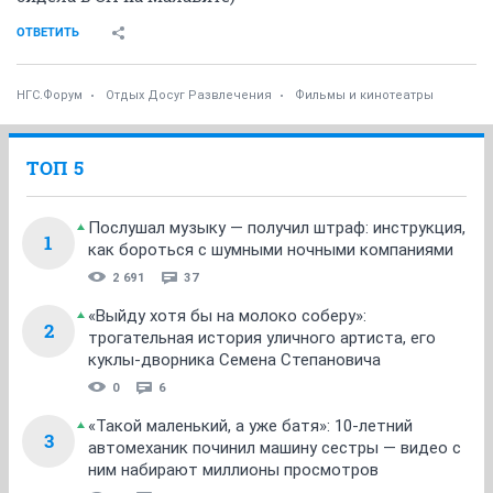
ОТВЕТИТЬ
НГС.Форум
Отдых Досуг Развлечения
Фильмы и кинотеатры
ТОП 5
Послушал музыку — получил штраф: инструкция,
1
как бороться с шумными ночными компаниями
2 691
37
«Выйду хотя бы на молоко соберу»:
2
трогательная история уличного артиста, его
куклы-дворника Семена Степановича
0
6
«Такой маленький, а уже батя»: 10-летний
3
автомеханик починил машину сестры — видео с
ним набирают миллионы просмотров