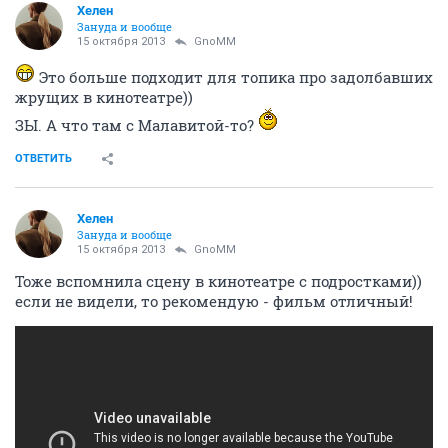
Хелен
Зануда и вообще
15 октября 2013
GnoMM
Это больше подходит для топика про задолбавших
жрущих в кинотеатре))
ЗЫ. А что там с Малавитой-то?
ОТВЕТИТЬ
Хелен
Зануда и вообще
15 октября 2013
GnoMM
Тоже вспомнила сцену в кинотеатре с подростками))
если не видели, то рекомендую - фильм отличный!