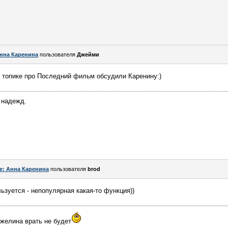
нна Каренина
пользователя
Джейми
м топике про Последний фильм обсудили Каренину:)
 надежд.
e: Анна Каренина
пользователя
brod
льзуется - непопулярная какая-то функция))
нжелина врать не будет