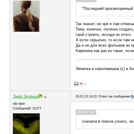
"Последний просмотренный 
Так значит, не зря я там отпис
Тему, конечно, логично создать
свой строить, исходя из этого.
А если серьезно, то если там н
Да и не для всех фильмов из 
Каренина как раз из таких, по-м
Умничка и королевишна (с) а А
Змей Зелёный
25.01.13 14:11
Ответ на сообщение
R
old viper
Сообщений: 31277
В ответ на:
сначала в поиске узнать, не