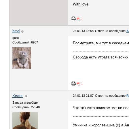
With love
brod
24.01.13 18:58
Ответ на сообщение
А
guru
Сообщений: 6957
Посмотрите, мы тут в соседне
Свобода есть утрата всяческих
Хелен
24.01.13 21:07
Ответ на сообщение
R
Зануда и вообще
Сообщений: 27548
Что-то никто поиском тут не по
Умничка и королевишна (с) а А