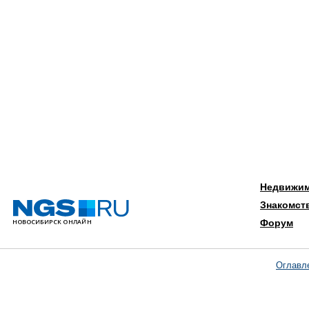
Недвижи
Знакомст
Форум
Оглавл