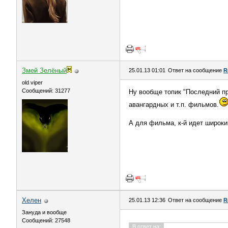
Змей Зелёный
25.01.13 01:01
Ответ на сообщение
R
old viper
Сообщений: 31277
Ну вообще топик "Последний п
авангардных и т.п. фильмов.
А для фильма, к-й идет широки
Хелен
25.01.13 12:36
Ответ на сообщение
R
Зануда и вообще
Сообщений: 27548
В ответ на: