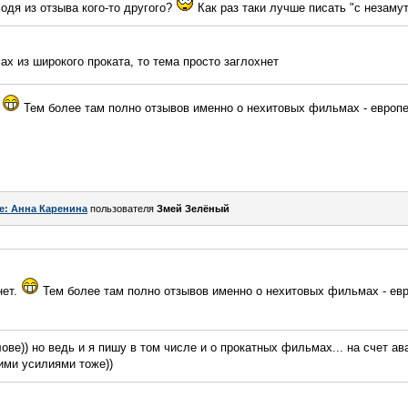
одя из отзыва кого-то другого?
Как раз таки лучше писать "с незаму
ах из широкого проката, то тема просто заглохнет
.
Тем более там полно отзывов именно о нехитовых фильмах - европей
e: Анна Каренина
пользователя
Змей Зелёный
нет.
Тем более там полно отзывов именно о нехитовых фильмах - евр
ове)) но ведь и я пишу в том числе и о прокатных фильмах... на счет ав
оими усилиями тоже))