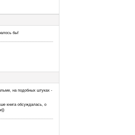
ралось бы!
фильме, на подобных штуках -
ьше книга обсуждалась, о
и))