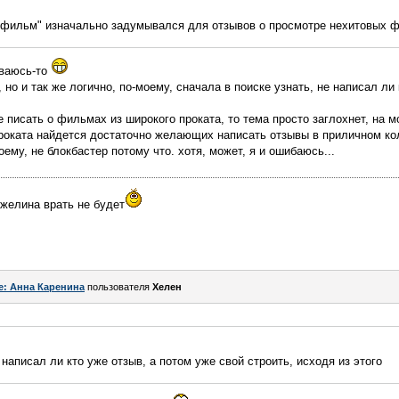
фильм" изначально задумывался для отзывов о просмотре нехитовых 
ываюсь-то
, но и так же логично, по-моему, сначала в поиске узнать, не написал ли
е писать о фильмах из широкого проката, то тема просто заглохнет, на м
проката найдется достаточно желающих написать отзывы в приличном ко
оему, не блокбастер потому что. хотя, может, я и ошибаюсь...
нжелина врать не будет
e: Анна Каренина
пользователя
Хелен
 написал ли кто уже отзыв, а потом уже свой строить, исходя из этого