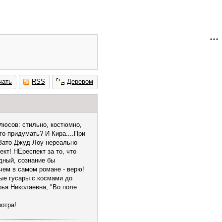
чать
RSS
Деревом
люсов: стильно, костюмно,
го придумать? И Кира....При
. Зато Джуд Лоу нереально
кт! НЕреспект за то, что
едный, сознание бы
 чем в самом романе - верю!
тые гусары с космами до
рья Николаевна, "Во поле
мотра!