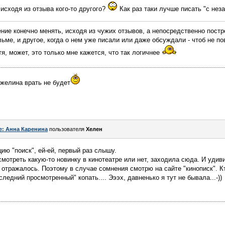
 исходя из отзыва кого-то другого?
Как раз таки лучше писать "с нез
нение конечно менять, исходя из чужих отзывов, а непосредственно пост
ьме, и другое, когда о нем уже писали или даже обсуждали - чтоб не по
хотя, может, это только мне кажется, что так логичнее
нжелина врать не будет
e: Анна Каренина
пользователя
Хелен
ию "поиск", ей-ей, первый раз слышу.
смотреть какую-то новинку в кинотеатре или нет, заходила сюда. И удив
 отражалось. Поэтому в случае сомнения смотрю на сайте "кинописк". Кт
следний просмотренный" копать.... Эээх, давненько я тут не бывала...-))