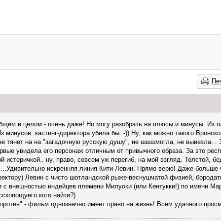
Пе
бщем и целом - очень даже! Но могу разобрать на плюсы и минусы. Из п
минусов: кастинг-директора убила бы..-)) Ну, как можно такого Вронско
 не тянет на на "загадочную русскую душу", не шшшмогла, не вывезла..
рвые увидела его персонаж отличным от привычного образа. За это респе
истеричкой.. ну, право, совсем уж перегиб, на мой взгляд. Толстой, б
-) ...Удивительно искренняя линия Кити-Левин. Прямо верю! Даже больше
иректору) Левин с чисто шотландской рыже-веснушчатой физией, борода
и с внешностью индейцев племени Милуоки (или Кентукки!) по имени Ма
сскопощуего кого найти?)
и "против" - фильм однозначно имеет право на жизнь! Всем удачного прос