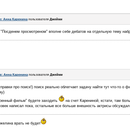
e: Анна Каренина
пользователя
Джейми
 "Посденем просмотреном" вполне себе дебатов на отдельную тему наб
e: Анна Каренина
пользователя
Джейми
справки про поиск!) поиск реально облегчает задачу найти тут что-то о 
му)
отренный фильм" будете заходить
на счет Карениной, кстати, там бол
овек написал пока, остальные все больше внешность актрисы обсуждал
нжелина врать не будет