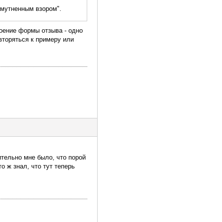
амутненным взором".
роение формы отзыва - одно
вторяться к примеру или
ительно мне было, что порой
о ж знал, что тут теперь