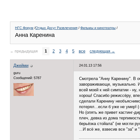
НГС.Форум
/
Отдых Досуг Развлечения
/
Фильмы и кинотеатры
/
Анна Каренина
1
2
3
4
5
все
←
предыдущая
следующая
→
Джейми
24.01.13 17:56
guru
Сообщений: 5787
Смотрела "Анну Каренину". В о
завораживающе, музыкально. Из 
всей моей к ней симпатии - ну,
хорош! Спасибо режиссёру, впе
сделали Каренину необъяснимой 
потерял...если б уже не умер!
Но (опять же привет кастинг-д
плеч, девка из дома терпимост
берьёзка стойала" (не могли ру
...И всё же, взвесив все "за" 