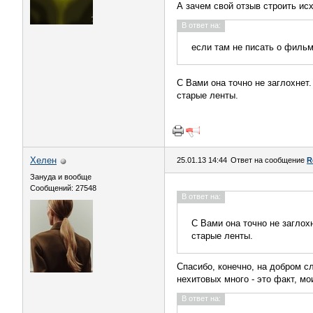
А зачем свой отзыв строить исх
В ответ на:
если там не писать о фильм
С Вами она точно не заглохнет
старые ленты.
Хелен
25.01.13 14:44
Ответ на сообщение
R
Зануда и вообще
Сообщений: 27548
В ответ на:
С Вами она точно не заглох
старые ленты.
Спасибо, конечно, на добром сл
нехитовых много - это факт, м
В ответ на: