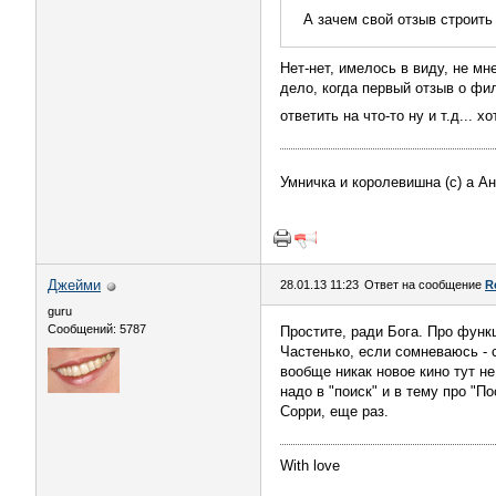
А зачем свой отзыв строить
Нет-нет, имелось в виду, не м
дело, когда первый отзыв о фил
ответить на что-то ну и т.д... 
Умничка и королевишна (с) а А
Джейми
28.01.13 11:23
Ответ на сообщение
R
guru
Сообщений: 5787
Простите, ради Бога. Про функц
Частенько, если сомневаюсь - 
вообще никак новое кино тут не
надо в "поиск" и в тему про "По
Сорри, еще раз.
With love