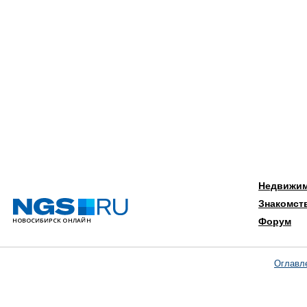
Недвижи
Знакомст
Форум
Оглавл