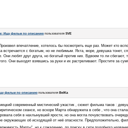
e: Ищу фильм по описанию
пользователя
SVE
Произвел впечатление, хотелось бы посмотреть еще раз. Может кто всп
 встречается с богатым, но не любимым. Яхта, море, девушка тонет, с
 Они любят друг друга, но богатый против них. Вдвоем то ли сбегают, т
ого. Они выходят взявшись за руки и их растреливают. Простите за сум
щу фильм по описанию
пользователя
BelKa
емецкий современный мистический ужастик , сюжет фильма таков : деву
ритическом сеансе, но вскоре Марта обнаружила в себе , что она стала
ровала себя в нахлынувшей ярости, но она могла почувствовать очеред
ее окружающих об исходящей от неё опасности. Предположительно, фил
ержимость Марты", но к сожалению, по поиску в сети подобного назван