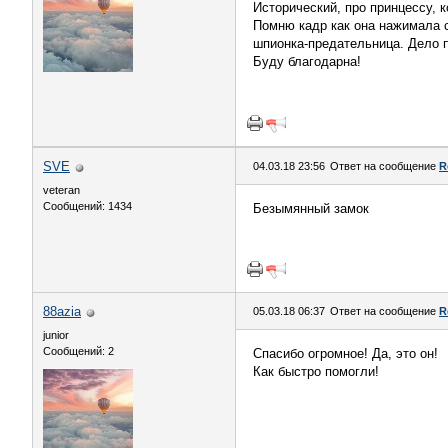
Исторический, про принцессу, 
Помню кадр как она нажимала с
шпионка-предательница. Дело п
Буду благодарна!
SVE
04.03.18 23:56
Ответ на сообщение
R
veteran
Сообщений: 1434
Безымянный замок
88azia
05.03.18 06:37
Ответ на сообщение
R
junior
Сообщений: 2
Спасибо огромное! Да, это он!
Как быстро помогли!