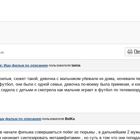
→
Пе
e: Ищу фильм по описанию
пользователя
lamia
фильм, сюжет такой, девочка с мальчиком убежали из дома, ночевали пе
футбол, они были с одной семьи, девочка по-моему была приемная, и к
 сидела с детьми и смотрела как мальчик играет в футбол по телевизор
щу фильм по описанию
пользователя
BelKa
 в начале фильма совершаеться побег из тюрьмы , в дальнейшем 2 мужы
 начинает синтезировать метаамфитамин , но суть в том что они попад