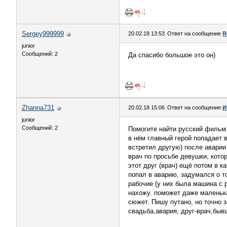
Sergey999999
20.02.18 13:53
Ответ на сообщение
R
junior
Сообщений: 2
Да спасибо большое это он)
Zhanna731
20.02.18 15:06
Ответ на сообщение
И
junior
Сообщений: 2
Помогите найти русский фильм.
в нём главный герой попадает в
встретил другую) после аварии 
врач по просьбе девушки, кото
этот друг (врач) ещё потом в к
попал в аварию, задумался о то
рабочие (у них была машина с р
нахожу. поможет даже маленька
сюжет. Пишу путано, но точно 
свадьба,авария, друг-врач,быв