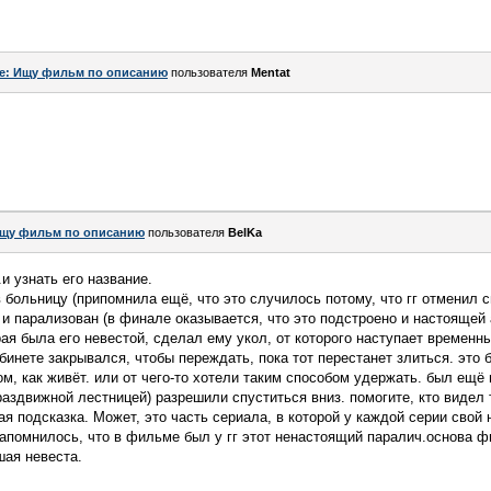
e: Ищу фильм по описанию
пользователя
Mentat
щу фильм по описанию
пользователя
BelKa
и узнать его название.
 больницу (припомнила ещё, что это случилось потому, что гг отменил с
и парализован (в финале оказывается, что это подстроено и настоящей 
рая была его невестой, сделал ему укол, от которого наступает временн
абинете закрывался, чтобы переждать, пока тот перестанет злиться. это 
м, как живёт. или от чего-то хотели таким способом удержать. был ещё 
аздвижной лестницей) разрешили спуститься вниз. помогите, кто видел 
я подсказка. Может, это часть сериала, в которой у каждой серии свой 
запомнилось, что в фильме был у гг этот ненастоящий паралич.основа 
шая невеста.