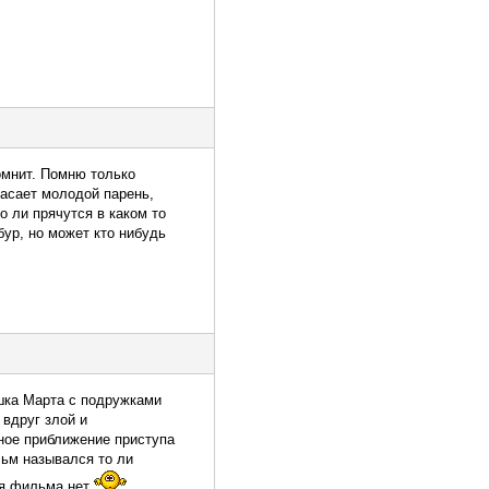
омнит. Помню только
пасает молодой парень,
о ли прячутся в каком то
бур, но может кто нибудь
шка Марта с подружками
 вдруг злой и
ное приближение приступа
ьм назывался то ли
ия фильма нет