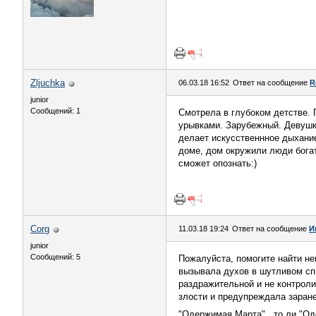
Zljuchka
06.03.18 16:52
Ответ на сообщение
R
junior
Сообщений: 1
Смотрела в глубоком детстве. 
урывками. Зарубежный. Девушка
делает искусственнное дыхание.
доме, дом окружили люди богат
сможет опознать:)
Corg
11.03.18 19:24
Ответ на сообщение
И
junior
Сообщений: 5
Пожалуйста, помогите найти н
вызывала духов в шутливом спи
раздражительной и не контроли
злости и предупреждала заран
"Одержимая Марта" , то ли "Од