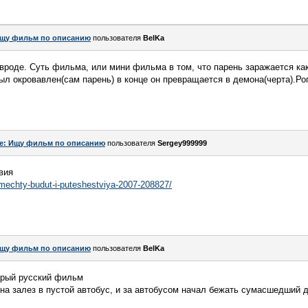
щу фильм по описанию
пользователя
BelKa
вроде. Суть фильма, или мини фильма в том, что парень заражается ка
был окровавлен(сам парень) в конце он превращается в демона(черта).Ро
e: Ищу фильм по описанию
пользователя
Sergey999999
вия
t-mechty-budut-i-puteshestviya-2007-208827/
щу фильм по описанию
пользователя
BelKa
арый русский фильм
на залез в пустой автобус, и за автобусом начал бежать сумасшедший 