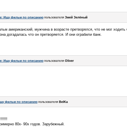
e: Ищу фильм по описанию
пользователя
Змей Зелёный
льм американский, мужчина в возрасте претворялся, что не мог ходить
она догадалась что он претворяется. И они ограбили банк.
e: Ищу фильм по описанию
пользователя
Oliver
щу фильм по описанию
пользователя
BelKa
!!!!!
римерно 80х- 90х годов. Зарубежный.