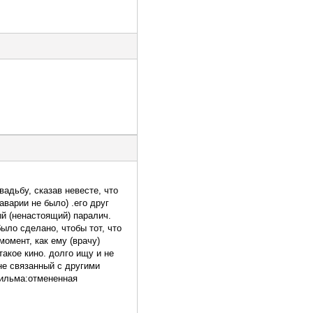
вадьбу, сказав невесте, что
аварии не было) .его друг
ый (ненастоящий) паралич.
было сделано, чтобы тот, что
момент, как ему (врачу)
такое кино. долго ищу и не
не связанный с другими
фильма:отмененная