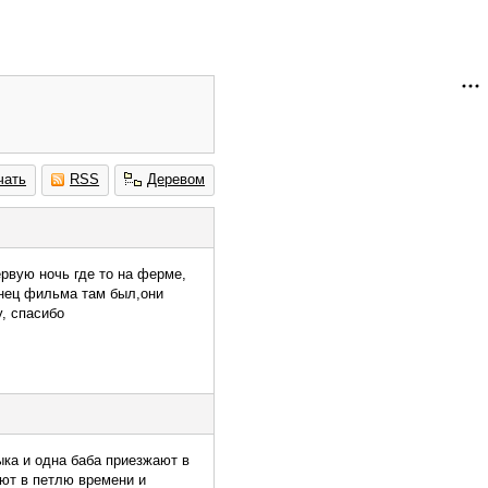
чать
RSS
Деревом
рвую ночь где то на ферме,
онец фильма там был,они
у, спасибо
ка и одна баба приезжают в
ают в петлю времени и