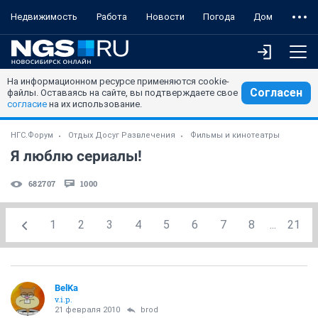
Недвижимость
Работа
Новости
Погода
Дом
На информационном ресурсе применяются cookie-
Согласен
файлы. Оставаясь на сайте, вы подтверждаете свое
согласие
на их использование.
НГС.Форум
Отдых Досуг Развлечения
Фильмы и кинотеатры
Я люблю сериалы!
682707
1000
1
2
3
4
5
6
7
8
...
21
BelKa
v.i.p.
21 февраля 2010
brod