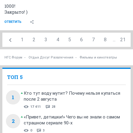
1000!
Закрыто! )
ОТВЕТИТЬ
1
2
3
4
5
6
7
8
...
21
НГС.Форум
Отдых Досуг Развлечения
Фильмы и кинотеатры
ТОП 5
Кто тут воду мутит? Почему нельзя купаться
1
после 2 августа
17 411
28
«Привет, детишки!» Чего вы не знали о самом
2
страшном сериале 90-х
0
3