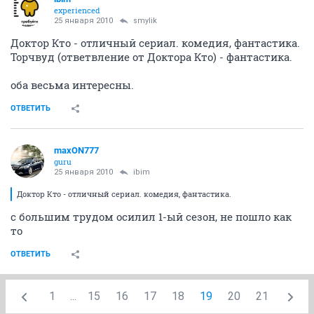
Два с половиной человека, 7х13 - Чарли конечно
красава, чего только не сделаешь чтобы не
знакомиться с родителями невесты)))
ОТВЕТИТЬ
maxON777
guru
25 января 2010
maxON777
Живая мешень - довольно крутые два первых
эпизода, главный перс что то вроде Джеймса Бонда и
Тома Круза из Миссия невыполнима)
ОТВЕТИТЬ
maxON777
guru
25 января 2010
maxON777
24 часа, 8 сезон - пока глянул 8х01, старина Джек
Бауэр как всегда крут)