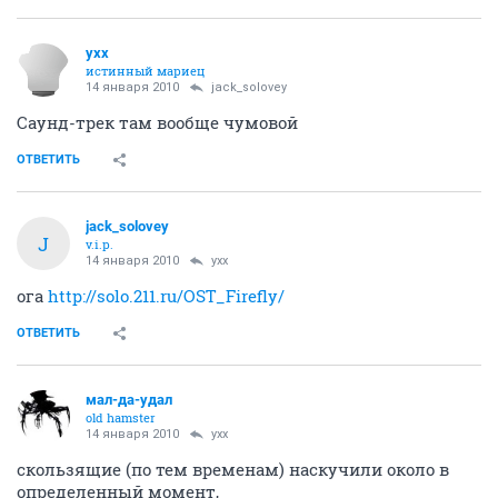
в прошлом году тут видела ссылку на сайт, с которого потом успешно
качала новые серии Лоста по мере выхода.
http://www.lostfilm.tv/browse.php?cat=30
PS я вообще лост не смотрел и не буду
ОТВЕТИТЬ
yxx
истинный мариец
14 января 2010
Veritas
"Светлячок" глянь.
ОТВЕТИТЬ
jack_solovey
J
v.i.p.
14 января 2010
yxx
"Светлячок" глянь.