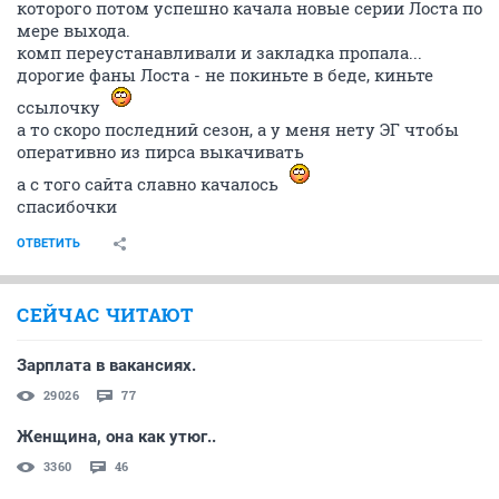
NCIS 7х11, NCIS LA 1х10, День Триффидов -
минисериальчик, довольно средненький ну и
собственно все, чет больше по фильмам
прикалывался)))
ОТВЕТИТЬ
yxx
истинный мариец
14 января 2010
brod
нпп
"Напал" тут на сериал "Слайдерс" ("Скользящие")
Неплохой, хотя и старенький (середина-конец 90-х)
А вам (вопрос ко всем) что из подобного старенького
нравится?
ОТВЕТИТЬ
пани Анна
guru