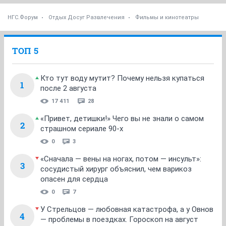
ОТВЕТИТЬ
ibim
experienced
25 января 2010
smylik
Доктор Кто - отличный сериал. комедия, фантастика.
Торчвуд (ответвление от Доктора Кто) - фантастика.
оба весьма интересны.
ОТВЕТИТЬ
maxON777
guru
25 января 2010
ibim
Доктор Кто - отличный сериал. комедия, фантастика.
с большим трудом осилил 1-ый сезон, не пошло как
то
ОТВЕТИТЬ