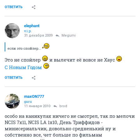
ОДУВАН
activist
30 декабря 2009
ulloi07
/цитата] нашел в приличном качестве только первый
сезон. поделитесь ссылкой? а я вот пока первый и
досматриваю! КЛАСС!
Как найду второй
ссылку обязательно скину...
ОТВЕТИТЬ
elephant
v.i.p.
30 декабря 2009
brod
Тринадцатая не умрет
ОТВЕТИТЬ
Megumi