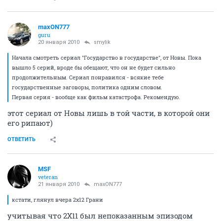
maxON777
guru
20 января 2010
DSK
а я разочарован этим сериалом..............
тут видимо на вкус и цвет так сказать...
первый сезон довольно сильный, во втором к
сожалению левака больше(
верю в старину Абрамса)))
ОТВЕТИТЬ
smylik
activist
20 января 2010
brod
Начала смотреть сериал "Государство в государстве",
от Новы. Пока вышло 5 серий, вроде бы обещают, что
он не будет сильно продолжительным. Сериал
понравился - всякие тебе государственные заговоры,
политика одним словом.