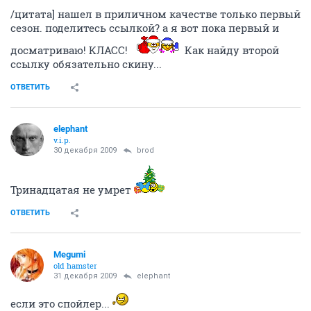
НГС.Форум
Отдых Досуг Развлечения
Фильмы и кинотеатры
Я люблю сериалы!
682516
1000
1
...
15
16
17
18
19
20
21