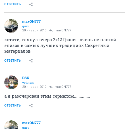
А мне больше понравился Хаус в роли "друга"
Уилсона
На удивление, ему идет:))))
ОТВЕТИТЬ
MSF
veteran
19 января 2010
brod
угусь последняя серия Хауса ну очень понравилась
Хотя больной там был что б офтопом все не
выглядело.
ОТВЕТИТЬ
maxON777
guru
20 января 2010
MSF
угусь последняя серия Хауса ну очень понравилась
Хотя больной там был что б офтопом все не выглядело.