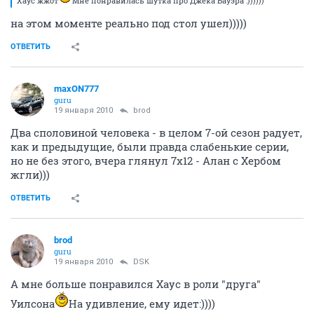
maxON777
guru
18 января 2010
brod
от второго сезона Выживших ожидал конечно
большего, но пока и так потянет, посмотрим что
дальше будет
также глянул Хауса новую серию (6х10) - просто
супер, особенно гей-тема Уилсона и Хауса
ОТВЕТИТЬ
DSK
veteran
18 января 2010
maxON777
Хаус жжот
Мне понравилась шутка про Джека Бауэра :))))))
ОТВЕТИТЬ