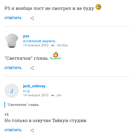
Женщина, она как утюг..
3360
46
где киоск с Мантами? был на Ленина рядом с туалет)
9319
61
Veritas
v.a.m.p.
14 января 2010
yxx
Писала уже про старенький бодренький сериал -
Госпиталь Мэш.
Еще щас Беверли Хиллс детям показываю ну и сама
смотрю.
ОТВЕТИТЬ
jack_solovey
J
v.i.p.
14 января 2010
пани Анна