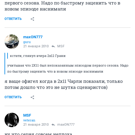
Первая серия - вообще как фильм катастрофа.
Рекомендую.
ОТВЕТИТЬ
maxON777
guru
20 января 2010
smylik
Начала смотреть сериал "Государство в государстве", от Новы. Пока
вышло 5 серий, вроде бы обещают, что он не будет сильно
продолжительным. Сериал понравился - всякие тебе
государственные заговоры, политика одним словом.
Первая серия - вообще как фильм катастрофа. Рекомендую.
этот сериал от Новы лишь в той части, в которой они
его рипают)
ОТВЕТИТЬ
MSF
veteran
21 января 2010
maxON777