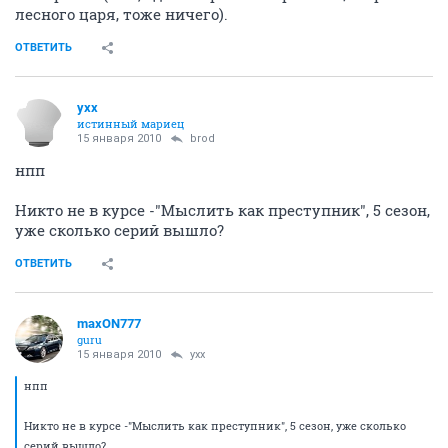
там красотко.
Ну и сюжетец ничо.
ОТВЕТИТЬ
И-ван
И
veteran
14 января 2010
brod
Ничего не буду говорить про Доктор Хаус (закопают
заживо).
Мне понравился "Eli Stone".
Такая легкая драма с элементами мюзикла.
ОТВЕТИТЬ
И-ван
И
veteran
14 января 2010
мал-да-удал
Первый сезон Лекскса
Двумя руками за Lexx!