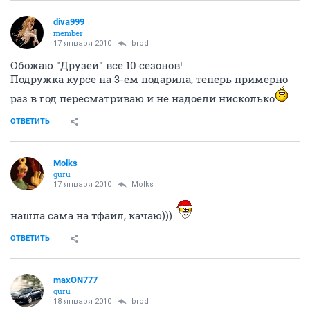
нпп
Никто не в курсе -"Мыслить как преступник", 5 сезон, уже сколько
серий вышло?
вчера, т.е у нас сегодня утром в америке 5х12
показали)
ОТВЕТИТЬ
Veritas
v.a.m.p.
15 января 2010
И-ван
Lexx - такой трэш!!!
ОТВЕТИТЬ
Molks
guru
17 января 2010
maxON777
ГДЕ??? где блин скачать Выживших свежую серию