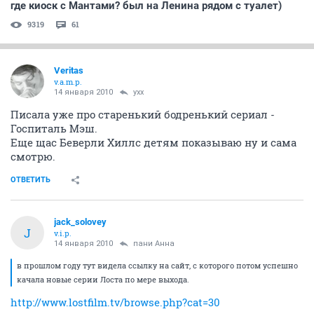
14 января 2010
brod
товарисчи!!
в прошлом году тут видела ссылку на сайт, с
которого потом успешно качала новые серии Лоста по
мере выхода.
комп переустанавливали и закладка пропала...
дорогие фаны Лоста - не покиньте в беде, киньте
ссылочку
а то скоро последний сезон, а у меня нету ЭГ чтобы
оперативно из пирса выкачивать
а с того сайта славно качалось
спасибочки
ОТВЕТИТЬ
СЕЙЧАС ЧИТАЮТ
Зарплата в вакансиях.
29026
77