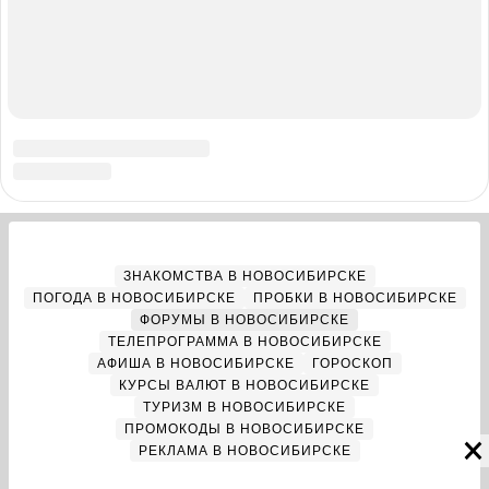
Адрес редакции: 630099, Россия, Новосибирск, ул. Ленина, д. 12,
6 этаж, телефон 8 (383) 212-52-52, 8 (923) 157-00-00
(круглосуточно)
Электронный адрес редакции:
ngs@shkulev.ru
Контактные данные для Роскомнадзора и государственных
органов:
juristnsk@shkulev.ru
Техподдержка:
help@shkulev.ru
, 8 (800) 200-03-83 (доб.3)
Разработка — ООО «Интернет Технологии»