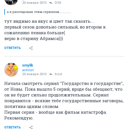
да в принципе уже пациенты давно только чтоб оффа
не было)))
Дебала возможно исключение
ОТВЕТИТЬ
maxON777
guru
20 января 2010
maxON777
кстати, глянул вчера 2х12 Грани - очень не плохой
эпизод в самых лучших традициях Секретных
материалов
ОТВЕТИТЬ
DSK
veteran
20 января 2010
maxON777
а я разочарован этим сериалом..............
ОТВЕТИТЬ