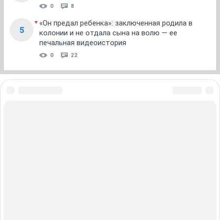
1
...
15
16
17
18
19
20
21
НГС.Форум
Отдых Досуг Развлечения
Фильмы и кинотеатры
ТОП 5
Кто тут воду мутит? Почему нельзя купаться
1
после 2 августа
17 411
28
«Привет, детишки!» Чего вы не знали о самом
2
страшном сериале 90-х
0
3
«Сначала — вены на ногах, потом — инсульт»:
3
сосудистый хирург объяснил, чем варикоз
опасен для сердца