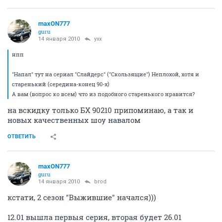
14 января 2010
yxx
скользящие (по тем временам) наскучили около в
определенный момент,
хотя по началу все кропотливо покупал на кассетах,
по три серии на пленке
потом надоело
некоторое время еще следил за развитием сюжета,
когда началась чехарда с исполнителями, стало
совсем неинтересно
два первых сезона на отлично, наверное, третий
похуже, а дальше совсем шляпа, ИМХО
из старых-добрых хочется посоветовать "Первую
волну", вот нетривиальный сюжет, хотя и тоже
наскучил к третьему сезону, но Трейси Лорд искупает
все