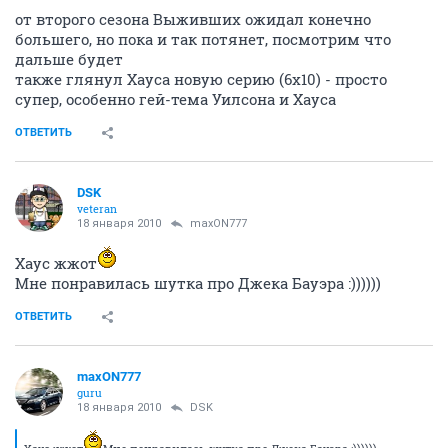
можно??? где??
ОТВЕТИТЬ
diva999
member
17 января 2010
brod
Обожаю "Друзей" все 10 сезонов!
Подружка курсе на 3-ем подарила, теперь примерно
раз в год пересматриваю и не надоели нисколько
ОТВЕТИТЬ
Molks
guru
17 января 2010
Molks
нашла сама на тфайл, качаю)))
ОТВЕТИТЬ