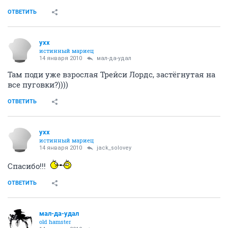
и Первый сезон Лекскса
ОТВЕТИТЬ
maxON777
guru
14 января 2010
yxx
нпп
"Напал" тут на сериал "Слайдерс" ("Скользящие") Неплохой, хотя и
старенький (середина-конец 90-х)
А вам (вопрос ко всем) что из подобного старенького нравится?
на вскидку только БХ 90210 припоминаю, а так и
новых качественных шоу навалом
ОТВЕТИТЬ
maxON777
guru
14 января 2010
brod