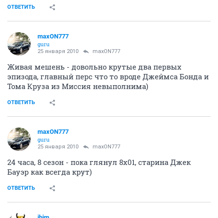
MSF
veteran
21 января 2010
maxON777
ну что серия совсем неплоха
XFiles в лучшие годы так сказать
ОТВЕТИТЬ
Ойка
вне игры
21 января 2010
yxx
недавно пересматривала часть сериала
"Притворщик", в свое время очень нравился, жалко
что так и не было заключительного сезона на
русском языке.
ОТВЕТИТЬ
maxON777
guru
22 января 2010
maxON777