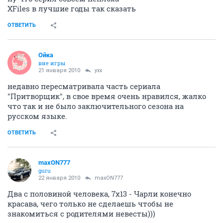
кстати, глянул вчера 2х12 Грани
учитывая что 2X11 был непоказанным эпизодом
первого сезона. Надо по быстрому заценить что в
новом эпизоде наснимали
ОТВЕТИТЬ
maxON777
guru
21 января 2010
MSF
кстати, глянул вчера 2х12 Грани
учитывая что 2X11 был непоказанным эпизодом первого сезона. Надо
по быстрому заценить что в новом эпизоде наснимали
я ваще офигел когда в 2х11 Чарли показали, только
потом дошло что это не шутка сценаристов)
ОТВЕТИТЬ