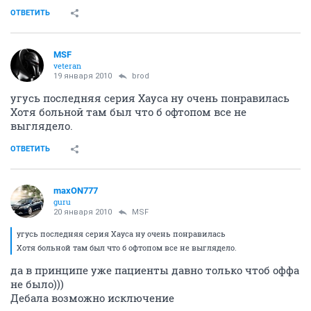
maxON777
guru
18 января 2010
DSK
Хаус жжот
Мне понравилась шутка про Джека Бауэра :))))))
на этом моменте реально под стол ушел)))))
ОТВЕТИТЬ
maxON777
guru
19 января 2010
brod
Два споловиной человека - в целом 7-ой сезон радует,
как и предыдущие, были правда слабенькие серии,
но не без этого, вчера глянул 7х12 - Алан с Хербом
жгли)))
ОТВЕТИТЬ
brod
guru
19 января 2010
DSK