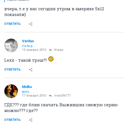
Два первых сезона нужно смотреть однозначно. И
там Ева (хорошенькая). Ксения мне не очень.
И в остальных сезонах есть классные серии, но
выборочно (там, где сатира на америкосов; и про
лесного царя, тоже ничего).
ОТВЕТИТЬ
yxx
истинный мариец
15 января 2010
brod
нпп
Никто не в курсе -"Мыслить как преступник", 5 сезон,
уже сколько серий вышло?
ОТВЕТИТЬ
maxON777
guru
15 января 2010
yxx