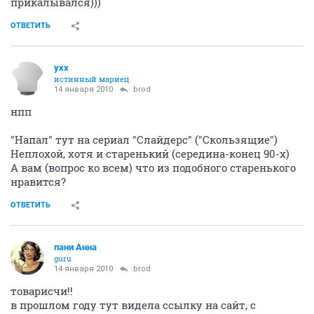
old hamster
31 декабря 2009
elephant
если это спойлер...
ОТВЕТИТЬ
elephant
v.i.p.
31 декабря 2009
Megumi
если это спойлер...
Это не спойлер
и вылечит её вовсе не Хаус
С Новым Годом
ОТВЕТИТЬ
maxON777
guru
11 января 2010
brod
особо на каникулах ничего не смотрел, так по мелочи