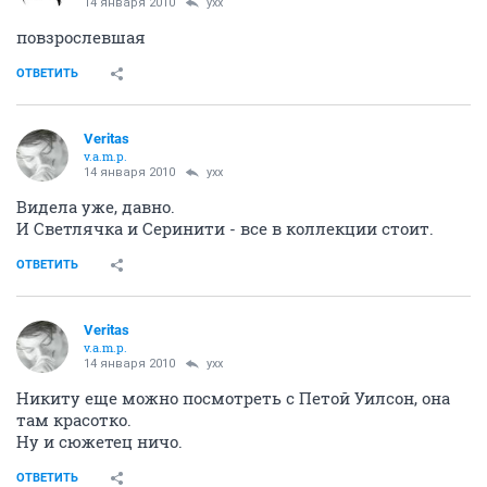
кстати, 2 сезон "Выжившие" начался)))
12.01 вышла первыя серия, вторая будет 26.01
ОТВЕТИТЬ
yxx
истинный мариец
14 января 2010
мал-да-удал
Там поди уже взрослая Трейси Лордс, застёгнутая на
все пуговки?))))
ОТВЕТИТЬ
yxx
истинный мариец
14 января 2010
jack_solovey
Спасибо!!!
ОТВЕТИТЬ