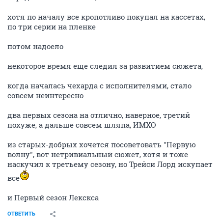
+1
Но только в озвучке Тайкун студии.
ОТВЕТИТЬ
yxx
истинный мариец
14 января 2010
jack_solovey
Саунд-трек там вообще чумовой
ОТВЕТИТЬ
jack_solovey
J
v.i.p.
14 января 2010
yxx
ога
http://solo.211.ru/OST_Firefly/
ОТВЕТИТЬ
мал-да-удал
old hamster