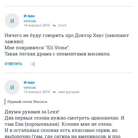
мал-да-удал
old hamster
14 января 2010
yxx
повзрослевшая
ОТВЕТИТЬ
Veritas
v.a.m.p.
14 января 2010
yxx
Видела уже, давно.
И Светлячка и Серинити - все в коллекции стоит.
ОТВЕТИТЬ
Veritas
v.a.m.p.
14 января 2010
yxx
Никиту еще можно посмотреть с Петой Уилсон, она