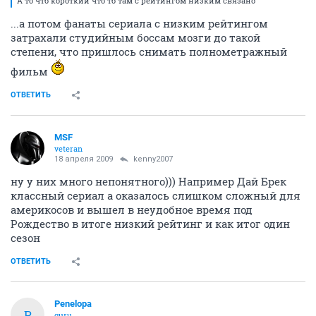
А то что короткий что то там с рейтингом низким связано
...а потом фанаты сериала с низким рейтингом
затрахали студийным боссам мозги до такой
степени, что пришлось снимать полнометражный
фильм
ОТВЕТИТЬ
MSF
veteran
18 апреля 2009
kenny2007
ну у них много непонятного))) Например Дай Брек
классный сериал а оказалось слишком сложный для
америкосов и вышел в неудобное время под
Рождество в итоге низкий рейтинг и как итог один
сезон
ОТВЕТИТЬ
Penelopa
P
guru