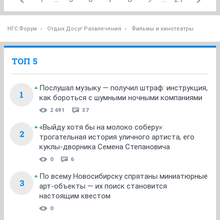
НГС.Форум
Отдых Досуг Развлечения
Фильмы и кинотеатры
ТОП 5
Послушал музыку — получил штраф: инструкция,
1
как бороться с шумными ночными компаниями
2 691
37
«Выйду хотя бы на молоко соберу»:
2
трогательная история уличного артиста, его
куклы-дворника Семена Степановича
0
6
По всему Новосибирску спрятаны миниатюрные
3
арт-объекты — их поиск становится
настоящим квестом
0