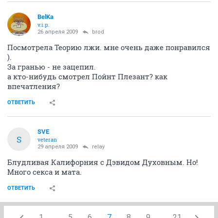
BelKa
v.i.p.
26 апреля 2009
brod
Посмотрела Теорию лжи. мне очень даже понравился
).
За гранью - не зацепил.
а кто-нибудь смотрел Пойнт Плезант? как
впечатления?
ОТВЕТИТЬ
SVE
S
veteran
29 апреля 2009
relay
Блудливая Калифорния с Дэвидом Духовным. Но!
Много секса и мата.
ОТВЕТИТЬ
1
...
5
6
7
8
9
...
21