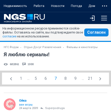
Недвижимость
Работа
Новости
Погода
Дом
На информационном ресурсе применяются cookie-
Согласен
файлы. Оставаясь на сайте, вы подтверждаете свое
согласие
на их использование.
НГС.Форум
Отдых Досуг Развлечения
Фильмы и кинотеатры
Я люблю сериалы!
682861
1000
1
...
5
6
7
8
9
...
21
Ойка
вне игры
24 марта 2009
Superpodruga