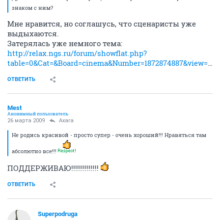
знаком с ним?
Мне нравится, но соглашусь, что сценаристы уже
выдыхаются.
Затерялась уже немного тема:
http://relax.ngs.ru/forum/showflat.php?
table=0&Cat=&Board=cinema&Number=1872874887&view=collapsed&sb=5&o=&fpart=1
ОТВЕТИТЬ
Mest
Анонимный пользователь
26 марта 2009
Axara
Не родись красивой - просто супер - очень хороший!!! Нравяться там
абсолютно все!!!
ПОДДЕРЖИВАЮ!!!!!!!!!!!!!!
ОТВЕТИТЬ
Superpodruga