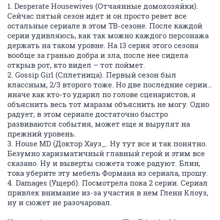
1. Desperate Housewives (Отчаянные домохозяйки).
Сейчас пятый сезон идет и он просто ревет все
остальные сериале в этом ТВ-сезоне. После каждой
серии удивляюсь, как так можно каждого персонажа
держать на таком уровне. На 13 серия этого сезона
вообще за гранью добра и зла, после нее сидела
открыв рот, кто видел – тот поймет.
2. Gossip Girl (Сплетница). Первый сезон был
классным, 2/3 второго тоже. Но две последние серии…
иначе как кто-то ударил по голове сценаристов, я
объяснить весь тот маразм объяснить не могу. Одно
радует, в этом сериале достаточно быстро
развиваются события, может еще и вырулят на
прежний уровень.
3. House MD (Доктор Хауз_. Ну тут все и так понятно.
Безумно харизматичный главный герой и этим все
сказано. Ну и выверты сюжета тоже радуют. Блин,
тока уберите эту мебель Формана из сериала, прошу.
4. Damages (Ущерб). Посмотрела пока 2 серии. Сериал
привлек внимание из-за участия в нем Гленн Клоуз,
ну и сюжет не разочаровал.