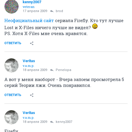
kenny2007
veteran
17 апреля 2009
brod
Неофициальный сайт
сериала Firefly. Кто тут лучше
Lost и X-Files ничего лучше не видел?
PS. Хотя X-Files мне очень нравятся.
ОТВЕТИТЬ
Veritas
v.a.m.p.
18 апреля 2009
Penelopa
А вот у меня наоборот - Вчера запоем просмотрела 5
серий Теории лжи. Очень понравился.
ОТВЕТИТЬ
Veritas
v.a.m.p.
18 апреля 2009
kenny2007
Firefly