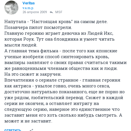
Veritas
v.a.m.p.
26 апреля 2009
MSF
Напутала - "Настоящая кровь" на самом деле.
Позавчера пилот посмотрели.
Главную героиню играет девочка из Людей Икс,
которая Роук. Тут она блондинка и умеет читать
мысли людей.
А главная тема фильма - после того как японские
ученые изобрели способ синтезировать кровь,
вампиры заявляют о своих правах считаться такими
же равноценными членами общества как и люди.
На это сюжет и закручен.
Впечатления о сериале странное - главная героиня
как актриса - унылое говно, очень много секса,
достаточно натурально показанного, еще не порно но
уже рядом, любительский перевод. Сюжет в каждой
серии не окончен, а оставляет интригу на
следующую серию, наверное это единственное что
заставит меня его хоть сколько нибудь смотреть. А
может и не заставит.
ОТВЕТИТЬ