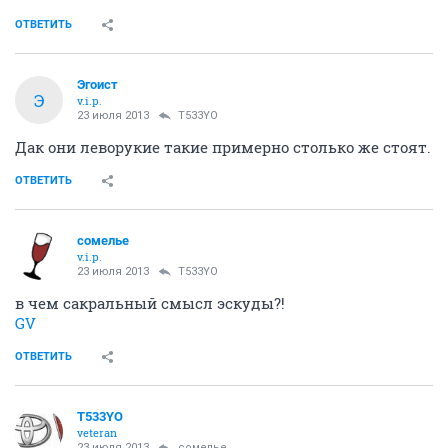
ОТВЕТИТЬ
Эгоист
Э
v.i.p.
23 июля 2013
T533YO
Дак они леворукие такие примерно столько же стоят.
ОТВЕТИТЬ
сомелье
v.i.p.
23 июля 2013
T533YO
в чем сакральный смысл эскуды?!
GV
ОТВЕТИТЬ
T533YO
veteran
23 июля 2013
сомелье