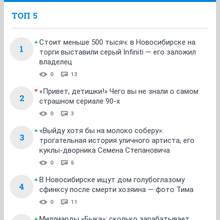
ТОП 5
Стоит меньше 500 тысяч: в Новосибирске на
1
торги выставили серый Infiniti — его заложил
владелец
0
13
«Привет, детишки!» Чего вы не знали о самом
2
страшном сериале 90-х
0
3
«Выйду хотя бы на молоко соберу»:
3
трогательная история уличного артиста, его
куклы-дворника Семена Степановича
0
6
В Новосибирске ищут дом голубоглазому
4
сфинксу после смерти хозяина — фото Тима
0
11
Миллиарды «Быка»: сколько зарабатывает