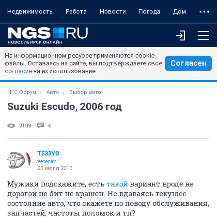
Недвижимость
Работа
Новости
Погода
Дом
На информационном ресурсе применяются cookie-
Согласен
файлы. Оставаясь на сайте, вы подтверждаете свое
согласие
на их использование.
НГС.Форум
Авто
Выбор авто
Suzuki Escudo, 2006 год
2109
4
T533YO
veteran
23 июля 2013
Мужики подскажите, есть
такой
вариант вроде не
дорогой не бит не крашен. Не вдаваясь текущее
состояние авто, что скажете по поводу обслуживания,
запчастей, частоты поломок и тп?