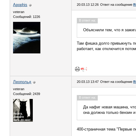
Apophis
20.03.13 12:26
Ответ на сообщение
R
veteran
Сообщений: 1226
В ответ на:
Объяснили тем, что я зажиг
Там фишка долго привыкнуть по
работает, как отключится потом
Леопольд
20.03.13 13:47
Ответ на сообщение
R
veteran
Сообщений: 2439
В ответ на:
Да нафиг новая машина, что
она должна только бензин и
400-страничная тема "Первые по