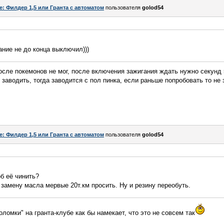
e: Филдер 1,5 или Гранта с автоматом
пользователя
golod54
ание не до конца выключил)))
сле покемонов не мог, после включения зажигания ждать нужно секунд 
 заводить, тогда заводится с пол пинка, если раньше попробовать то не 
e: Филдер 1,5 или Гранта с автоматом
пользователя
golod54
б её чинить?
 замену масла мервые 20т.км просить. Ну и резину переобуть.
ломки" на гранта-клубе как бы намекает, что это не совсем так