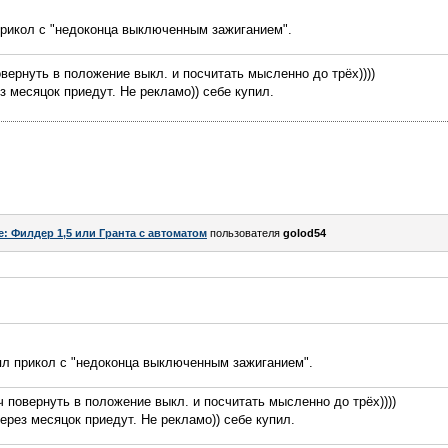
 прикол с "недоконца выключенным зажиганием".
ернуть в положение выкл. и посчитать мысленно до трёх))))
з месяцок приедут. Не рекламо)) себе купил.
e: Филдер 1,5 или Гранта с автоматом
пользователя
golod54
нял прикол с "недоконца выключенным зажиганием".
повернуть в положение выкл. и посчитать мысленно до трёх))))
ерез месяцок приедут. Не рекламо)) себе купил.