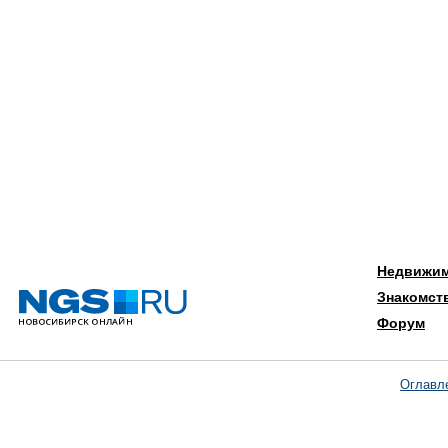
Недвижи
Знакомст
Форум
Оглавл