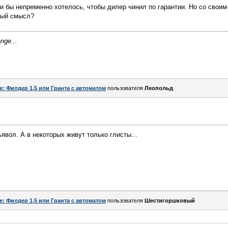
ли бы непременно хотелось, чтобы дилер чинил по гарантии. Но со своим
ный смысл?
ange...
e: Филдер 1,5 или Гранта с автоматом
пользователя
Леопольд
дьявол. А в некоторых живут только глисты...
e: Филдер 1,5 или Гранта с автоматом
пользователя
Шестигоршковый