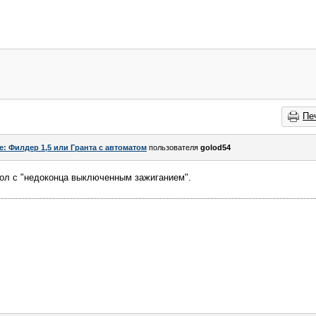
Пе
e: Филдер 1,5 или Гранта с автоматом
пользователя
golod54
икол с "недоконца выключенным зажиганием".