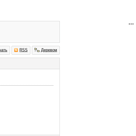
чать
RSS
Деревом