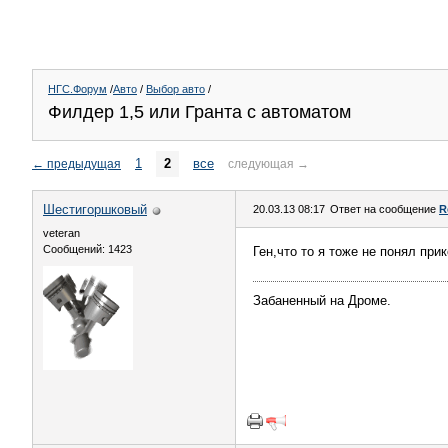
НГС.Форум
/
Авто
/
Выбор авто
/
Филдер 1,5 или Гранта с автоматом
1
2
все
←
предыдущая
следующая
→
Шестигоршковый
20.03.13 08:17
Ответ на сообщение
R
veteran
Сообщений: 1423
Ген,что то я тоже не понял пр
Забаненный на Дроме.