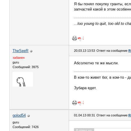
Я бы понял покупку гранты, ес
запчастей какой в этом особен
...too young to quit, too old to ch
TheSeeR
20.03.13 13:53
Ответ на сообщение
R
забанен
guru
Абсолютно те же мысли.
Сообщений: 3975
В ком-то живет бог, в ком-то - 
Зубара едет.
golod54
01.04.13 00:31
Ответ на сообщение
R
guru
Сообщений: 7426
В ответ на: