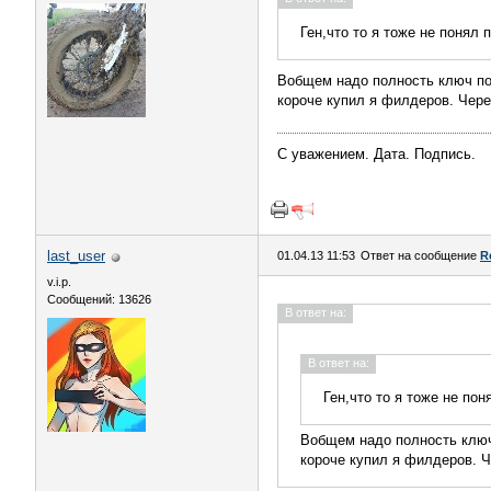
Ген,что то я тоже не понял
Вобщем надо полность ключ пов
короче купил я филдеров. Чере
С уважением. Дата. Подпись.
last_user
01.04.13 11:53
Ответ на сообщение
R
v.i.p.
Сообщений: 13626
В ответ на:
В ответ на:
Ген,что то я тоже не по
Вобщем надо полность ключ 
короче купил я филдеров. Ч