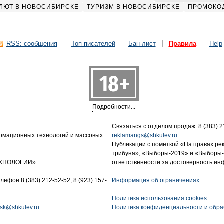
ЛЮТ В НОВОСИБИРСКЕ
ТУРИЗМ В НОВОСИБИРСКЕ
ПРОМОКО
RSS: сообщения
Топ писателей
Бан-лист
Правила
Help
Подробности...
Связаться с отделом продаж: 8 (383) 21
ормационных технологий и массовых
reklamangs@shkulev.ru
Публикации с пометкой «На правах ре
трибуна», «Выборы-2019» и «Выборы-
ТЕХНОЛОГИИ»
ответственности за достоверность и
лефон 8 (383) 212-52-52, 8 (923) 157-
Информация об ограничениях
Политика использования cookies
tnsk@shkulev.ru
Политика конфиденциальности и обра