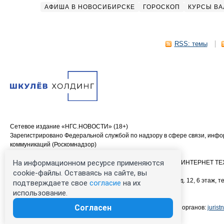
АФИША В НОВОСИБИРСКЕ
ГОРОСКОП
КУРСЫ ВА
RSS: темы
Сетевое издание «НГС.НОВОСТИ» (18+)
Зарегистрировано Федеральной службой по надзору в сфере связи, инф
коммуникаций (Роскомнадзор)
Свидетельство о регистрации СМИ ЭЛ № ФС 77—84683
На информационном ресурсе применяются
Учредитель: Общество с ограниченной ответственностью «ИНТЕРНЕТ 
Главный редактор: Громкова Елена Александровна
cookie-файлы. Оставаясь на сайте, вы
Адрес редакции: 630099, Россия, Новосибирск, ул. Ленина, д. 12, 6 этаж, те
подтверждаете свое
согласие
на их
00-00 (круглосуточно)
использование.
Электронный адрес редакции:
ngs@shkulev.ru
Согласен
Контактные данные для Роскомнадзора и государственных органов:
juris
Техподдержка:
help@shkulev.ru
, 8 (800) 200-03-83 (доб.3)