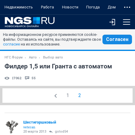
Недвижимость
Работа
Новости
Погода
Дом
На информационном ресурсе применяются cookie-
Согласен
файлы. Оставаясь на сайте, вы подтверждаете свое
согласие
на их использование.
НГС.Форум
Авто
Выбор авто
Филдер 1,5 или Гранта с автоматом
17062
55
1
2
Шестигоршковый
veteran
20 марта 2013
golod54