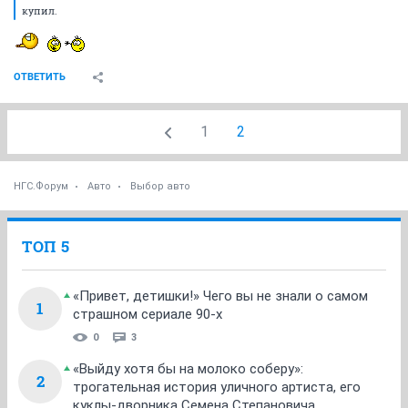
купил.
ОТВЕТИТЬ
1
2
НГС.Форум
Авто
Выбор авто
ТОП 5
«Привет, детишки!» Чего вы не знали о самом
1
страшном сериале 90-х
0
3
«Выйду хотя бы на молоко соберу»:
2
трогательная история уличного артиста, его
куклы-дворника Семена Степановича