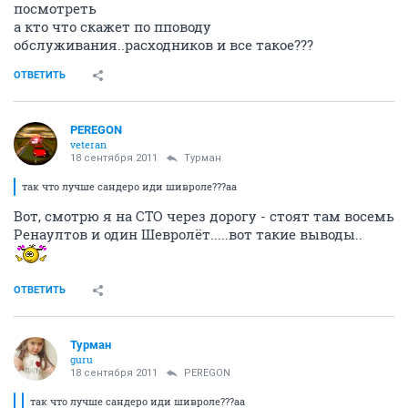
посмотреть
а кто что скажет по пповоду
обслуживания..расходников и все такое???
ОТВЕТИТЬ
PEREGON
veteran
18 сентября 2011
Турман
так что лучше сандеро иди шивроле???аа
Вот, смотрю я на СТО через дорогу - стоят там восемь
Ренаултов и один Шевролёт.....вот такие выводы..
ОТВЕТИТЬ
Турман
guru
18 сентября 2011
PEREGON
так что лучше сандеро иди шивроле???аа