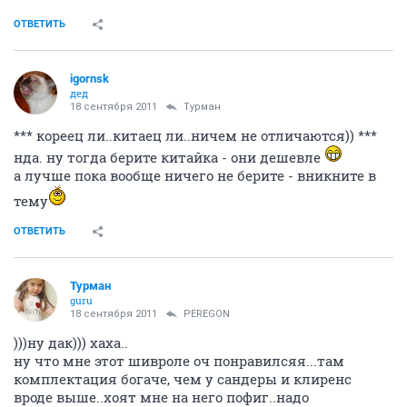
ОТВЕТИТЬ
igornsk
дед
18 сентября 2011
Турман
*** кореец ли..китаец ли..ничем не отличаются)) ***
нда. ну тогда берите китайка - они дешевле
а лучше пока вообще ничего не берите - вникните в
тему
ОТВЕТИТЬ
Турман
guru
18 сентября 2011
PEREGON
)))ну дак))) хаха..
ну что мне этот шивроле оч понравилсяя...там
комплектация богаче, чем у сандеры и клиренс
вроде выше..хоят мне на него пофиг..надо