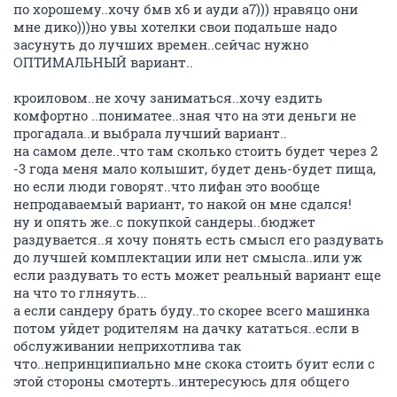
по хорошему..хочу бмв х6 и ауди а7))) нравяцо они
мне дико)))но увы хотелки свои подальше надо
засунуть до лучших времен..сейчас нужно
ОПТИМАЛЬНЫЙ вариант..
кроиловом..не хочу заниматься..хочу ездить
комфортно ..пониматее..зная что на эти деньги не
прогадала..и выбрала лучший вариант..
на самом деле..что там сколько стоить будет через 2
-3 года меня мало колышит, будет день-будет пища,
но если люди говорят..что лифан это вообще
непродаваемый вариант, то накой он мне сдался!
ну и опять же..с покупкой сандеры..бюджет
раздувается..я хочу понять есть смысл его раздувать
до лучшей комплектации или нет смысла..или уж
если раздувать то есть может реальный вариант еще
на что то глняуть...
а если сандеру брать буду..то скорее всего машинка
потом уйдет родителям на дачку кататься..если в
обслуживании неприхотлива так
что..непринципиально мне скока стоить буит если с
этой стороны смотерть..интересуюсь для общего