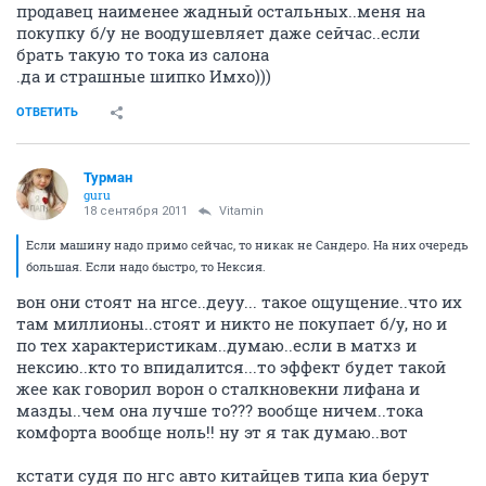
продавец наименее жадный остальных..меня на
покупку б/у не воодушевляет даже сейчас..если
брать такую то тока из салона
.да и страшные шипко Имхо)))
ОТВЕТИТЬ
Турман
guru
18 сентября 2011
Vitamin
Если машину надо примо сейчас, то никак не Сандеро. На них очередь
большая. Если надо быстро, то Нексия.
вон они стоят на нгсе..деуу... такое ощущение..что их
там миллионы..стоят и никто не покупает б/у, но и
по тех характеристикам..думаю..если в матхз и
нексию..кто то впидалится...то эффект будет такой
жее как говорил ворон о сталкновекни лифана и
мазды..чем она лучше то??? вообще ничем..тока
комфорта вообще ноль!! ну эт я так думаю..вот
кстати судя по нгс авто китайцев типа киа берут