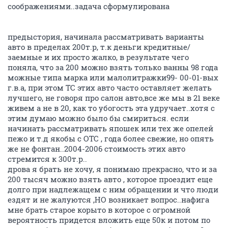
соображениями..задача сформулирована
предыстория, начинала рассматривать варианты
авто в пределах 200т.р, т.к деньги кредитные/
заемные и их просто жалко, в результате чего
поняла, что за 200 можно взять только ванны 98 года
можные типа марка или малолитражки99- 00-01-вых
г.в.а, при этом ТС этих авто часто оставляет желать
лучшего, не говоря про салон авто,все же мы в 21 веке
живем а не в 20, как то убогость эта удручает..хотя с
этим думаю можно было бы смириться. если
начинать рассматривать япошек или тех же опелей
пежо и т.д якобы с ОТС , года более свежие, но опять
же не фонтан..2004-2006 стоимость этих авто
стремится к 300т.р..
дрова я брать не хочу, я понимаю прекрасно, что и за
200 тысяч можно взять авто , которое проездит еще
долго при надлежащем с ним обращении и что люди
ездят и не жалуются ,НО возникает вопрос..нафига
мне брать старое корыто в которое с огромной
вероятность придется вложить еще 50к и потом по