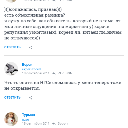
18 сентября 2011
PEREGON
))))облажалась, признаю)))
есть объективная разница?
я сужу по себе..как обыватель..который не в теме..от
мои личные ощущения..по маркетингу( короче
репутация узкоглазых)..кореец ли..китаец ли..ничем
не отличаются))
ОТВЕТИТЬ
Ворон
experienced
18 сентября 2011
PEREGON
Что то опять на НГСе сломалось, у меня теперь тоже
не открывается.
ОТВЕТИТЬ
Турман
guru
18 сентября 2011
Ворон