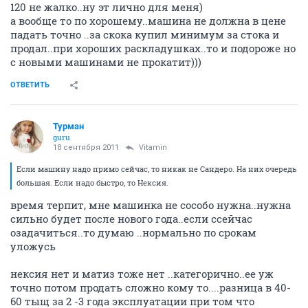
120 не жалко..ну эт лично для меня)
а вообще то по хорошему..машина не должна в цене
падать точно ..за скока купил минимум за стока и
продал..при хороших раскладушках..то и подороже но
с новыми машинами не прокатит)))
ОТВЕТИТЬ
Турман
guru
18 сентября 2011
Vitamin
Если машину надо примо сейчас, то никак не Сандеро. На них очередь
большая. Если надо быстро, то Нексия.
время терпит, мне машинка не сособо нужна..нужна
сильно будет после нового года..если ссейчас
озадачиться..то думаю ..нормально по срокам
уложусь
нексия нет и матиз тоже нет ..категорично..ее уж
точно потом продать сложно кому то....разница в 40-
60 тыщ за 2 -3 года эксплуатации при том что