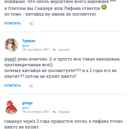
понимаю..что опель вероятнее всего надежнее ***
к Опелям вы Сандеру или Лифана отнесли
по теме - китайца ну никак не посоветую.
ОТВЕТИТЬ
Турман
guru
18 сентября 2011
igornsk
jjqqq)) рено конечно..)) я просто вся такая внезапная,
противоречивая вся))
почему китайца не посоветуете??? н а 2 года его не
хватит?? потом не купит никто?
ОТВЕТИТЬ
gringo
guru
18 сентября 2011
Турман
сандеро через 2 года продастся легко, а лифана точно
никто не купит.