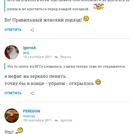
рулем и не креститься перед каждой поездкой....
Во! Правильный женский подход!
ОТВЕТИТЬ
igornsk
дед
18 сентября 2011
Ворон
Что то опять на НГСе сломалось, у меня теперь тоже не открывается.
а нефиг на зеркало пенять...
точку бы в конце - убрали - открылось
ОТВЕТИТЬ
PEREGON
veteran
18 сентября 2011
igornsk
Упс!