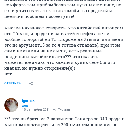
комфорта там прибамбасов там нужных меньше, но
если учитывать то..что автомобиль городской и
девичий..в общем посоветуйте!
многие начинают говорить..что китайский автопром
это """омно, и вроде ни запчатей и нифига нет и
вообще То дорого( но ТО ..дороже на 2тыщи..для меня
это не аргумент..5 за то я готова отдавать), при этом
сами не ездили на них и т.д. есть реальные
владельцы китайских авто??? что сказать
можете..понимаю. что каждый кулик свое болото
хвалит, но нужно откровение))))
вот
ОТВЕТИТЬ
igornsk
дед
18 сентября 2011
Турман
*** что выбрать из 2 вараинтов Сандеро за 340 вроде в
мин комплектации...или 290в максимаьной лифан