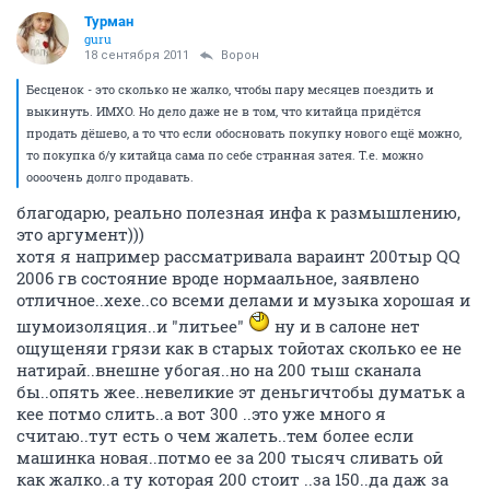
Турман
guru
18 сентября 2011
Ворон
Бесценок - это сколько не жалко, чтобы пару месяцев поездить и
выкинуть. ИМХО. Но дело даже не в том, что китайца придётся
продать дёшево, а то что если обосновать покупку нового ещё можно,
то покупка б/у китайца сама по себе странная затея. Т.е. можно
оооочень долго продавать.
благодарю, реально полезная инфа к размышлению,
это аргумент)))
хотя я например рассматривала вараинт 200тыр QQ
2006 гв состояние вроде нормаальное, заявлено
отличное..хехе..со всеми делами и музыка хорошая и
шумоизоляция..и "литьее"
ну и в салоне нет
ощущеняи грязи как в старых тойотах сколько ее не
натирай..внешне убогая..но на 200 тыш сканала
бы..опять жее..невеликие эт деньгичтобы думатьк а
кее потмо слить..а вот 300 ..это уже много я
считаю..тут есть о чем жалеть..тем более если
машинка новая..потмо ее за 200 тысяч сливать ой
как жалко..а ту которая 200 стоит ..за 150..да даж за