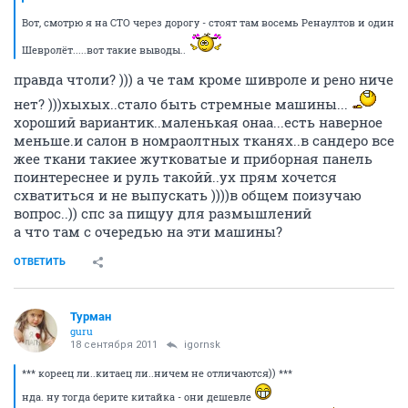
Вот, смотрю я на СТО через дорогу - стоят там восемь Ренаултов и один
Шевролёт.....вот такие выводы..
правда чтоли? ))) а че там кроме шивроле и рено ниче
нет? )))хыхых..стало быть стремные машины...
хороший вариантик..маленькая онаа...есть наверное
меньше.и салон в номраолтных тканях..в сандеро все
жее ткани такиее жутковатые и приборная панель
поинтереснее и руль такойй..ух прям хочется
схватиться и не выпускать ))))в общем поизучаю
вопрос..)) спс за пищуу для размышлений
а что там с очередью на эти машины?
ОТВЕТИТЬ
Турман
guru
18 сентября 2011
igornsk
*** кореец ли..китаец ли..ничем не отличаются)) ***
нда. ну тогда берите китайка - они дешевле