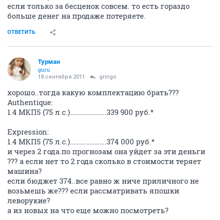
если только за бесценок совсем. то есть гораздо
больше денег на продаже потеряете.
ОТВЕТИТЬ
Турман
guru
18 сентября 2011
gringo
хорошо..тогда какую комплектацию брать???
Authentique:
1.4 МКП5 (75 л.с.)………………….339 900 руб.*
Expression:
1.4 МКП5 (75 л.с.)………………….374 000 руб.*
и через 2 года.по прогнозам она уйдет за эти деньги
??? а если нет то 2 года сколько в стоимости теряет
машина?
если бюджет 374..все равно ж ниче приличного не
возьмешь же??? если рассматривать япошки
леворукие?
а из новых на что еще можно посмотреть?