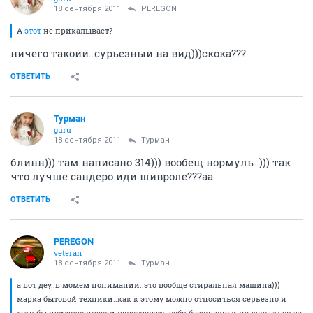
18 сентября 2011
PEREGON
А
этот
не прикалывает?
ничего такойй..сурьезный на вид)))скока???
ОТВЕТИТЬ
Турман
guru
18 сентября 2011
Турман
блинн))) там написано 314))) вообещ нормуль..))) так
что лучше сандеро иди шивроле???аа
ОТВЕТИТЬ
PEREGON
veteran
18 сентября 2011
Турман
а вот деу..в момем понимании..это вообще стиральная машина)))
марка бытовой техники..как к этому можно относиться серьезно и
хотя бы психологически чувствовать себя безопасно и не дергаться за