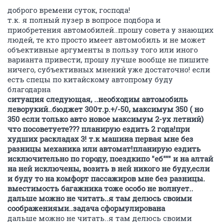
доброго времени суток, господа!
т.к. я полный лузер в вопросе подбора и
приобретения автомобилей..прошу совета у знающих
людей, те кто просто имеет автомобиль и не может
объективные аргументы в пользу того или иного
варианта привести, прошу лучше вообще не пишите
ничего, субъективных мнений уже достаточно! если
есть спецы по китайскому автопрому буду
благодарна
ситуация следующая, ..необходим автомобиль
леворукий..бюджет 300т.р.+/-50, максимум 350 ( но
350 если только авто новое максимум 2-ух летний)
что посоветуете??? планирую ездить 2 года!при
худших раскладах 3! т.к машина первая мне без
разницы механика или автомат!планирую ездить
исключительно по городу, поездкипо "еб""" и на алтай
на ней исключены, возить в ней никого не буду,если
и буду то на комфорт пассажиров мне без разницы.
вместимость багажника тоже особо не волнует..
дальше можно не читать..я там делюсь своими
соображениями..задача сформулирована
дальше можно не читать..я там делюсь своими