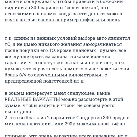
мелочи обслуживать чтобы привести в божеский
вид или за 300 варианты "сел и поехал", но с
несвежими салонами..когда за эти деньги можно
взять авто из салона например лифан или опель
т.к. одним из важных условий выбора авто является
тС, я не имею никакого желания заморачиваться
после покупки его ТО, кроме плановых...думаю..все
же..лучше брать из салона..никакой конечно
гарантии, что оно тут же сыпаться не начнет, но я
думаю, что вероятность намного выше нежели если
брать б/у со скрученными километрами , с
предпродажной подготовкой ит.д
в общем интересует меня следующее..какие
РЕАЛЬНЫЕ ВАРИАНТЫ можно рассмотерть в этой
сумме..чтобы ездить и чтобы не совсем убого
выглядело.
2. что выбрать из 2 вараинтов Сандеро за 340 вроде в
мин комплектации...или 290в максимаьной лифан
понимаю..что опель вероятнее всего надежнее, но и