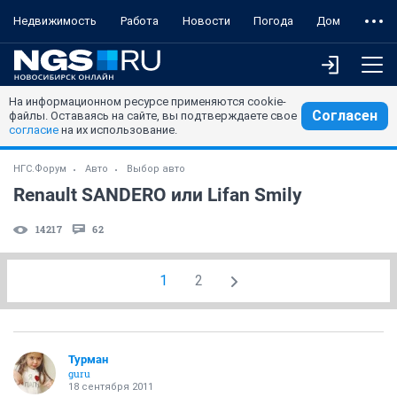
Недвижимость
Работа
Новости
Погода
Дом
На информационном ресурсе применяются cookie-
Согласен
файлы. Оставаясь на сайте, вы подтверждаете свое
согласие
на их использование.
НГС.Форум
Авто
Выбор авто
Renault SANDERO или Lifan Smily
14217
62
1
2
Турман
guru
18 сентября 2011