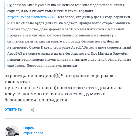
Ну, если бы мне нужна была бы сейчас машина подешевле и чтобы
ездила, я бы внимательно изучил такой вариант
http://auto.ngs.ru/view/683861.
Тем более, что дилер даёт 3 года гарантии
и ТО не сильно будет давить на бюджет. Правда более старые машины
почему то дороже, даже дороже новой, но там пытаются с машиной
продать все ништяки, которые были поставлены на машину -
сигналка, резина, магнитола. А по поводу безопасности, Нексия
изначально Опель Кадет, что лучше АвтоВАЗа, хотя даже современный
АвтоВАЗ не совсем хлам в плане безопасности. Про Матих в Зарулём
писали, столкновение журналиста на матизе с девяткой было, если не
ошибаюсь. Пострадал водитель девятки.
страница не найдена(((( !!! отправьте еще разок ,
пжалустаа
ну не знаю..не знаю..))) псомотрю я тестдрайвы на
досуге..кончено не очень хочется думать о
безопасности..но придется.
ОТВЕТИТЬ
Ворон
experienced