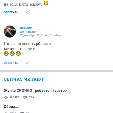
на sohc пять минут
ОТВЕТИТЬ
last user
last_hamster
27 декабря 2010
Shedevr
Плюс - живее турбового
минус - не едит
ОТВЕТИТЬ
СЕЙЧАС ЧИТАЮТ
Жучке СРОЧНО требуется куратор
183550
739
Обида....