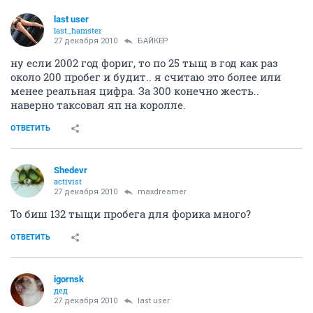
last user
last_hamster
27 декабря 2010
БАЙКЕР
ну если 2002 год фориг, то по 25 тыщ в год как раз
около 200 пробег и будит.. я считаю это более или
менее реальная цифра. За 300 конечно жесть..
наверно таксовал яп на королле.
ОТВЕТИТЬ
Shedevr
activist
27 декабря 2010
maxdreamer
То биш 132 тыщи пробега для форика много?
ОТВЕТИТЬ
igornsk
дед
27 декабря 2010
last user