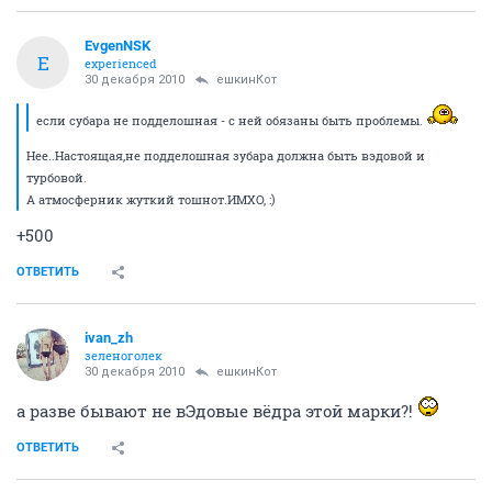
EvgenNSK
E
experienced
30 декабря 2010
ешкинКот
если субара не подделошная - с ней обязаны быть проблемы.
Нее..Настоящая,не подделошная зубара должна быть вэдовой и
турбовой.
А атмосферник жуткий тошнот.ИМХО, :)
+500
ОТВЕТИТЬ
ivan_zh
зеленоголек
30 декабря 2010
ешкинКот
а разве бывают не вЭдовые вёдра этой марки?!
ОТВЕТИТЬ