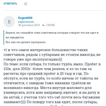
ОТВЕТИТЬ
EvgenNSK
E
experienced
30 декабря 2010
ГАРИК
Берите, не слушайте этих советчиков которые говорят что ни едет и
не заводится.
Все она это делает прекрасно.
+1 и что самое интересное большинство таких
советчиков, рядом с субарями не стояли никогда, не
говоря уже про эксплуатацию)))
По теме: если субара, то только турба, имхо. Пробег в
132к. для 2002г. более чем реален, я хз чо там за
расчеты про средний пробег в 25 тыр в год. По
обслуге, если не турба, то особо ничем от тайоты не
отличается, с заводом тоже никаких траблов не
возникало никогда. Места внутри маловато для
универсала, хотя мне например хватает, и на дачу и
на алтай, с учетом того что саб почти весь багажник
занимает)))) По поводу того как едит, после субары,