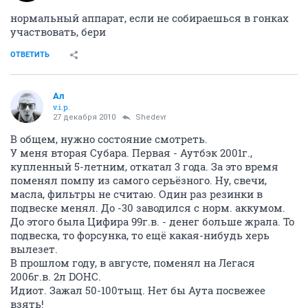
нормальный аппарат, если не собираешься в гонках
участвовать, бери
ОТВЕТИТЬ
Ал
v.i.p.
27 декабря 2010
Shedevr
В общем, нужно состояние смотреть.
У меня вторая Субара. Первая - Аутбэк 2001г.,
купленный 5-летним, откатал 3 года. За это время
поменял помпу из самого серьёзного. Ну, свечи,
масла, фильтры не считаю. Один раз резинки в
подвеске менял. До -30 заводился с норм. аккумом.
До этого была Цифира 99г.в. - денег больше жрала. То
подвеска, то форсунка, то ещё какая-нибудь херь
вылезет.
В прошлом году, в августе, поменял на Легася
2006г.в. 2л DOHC.
Идиот. Зажал 50-100тыщ. Нет бы Аута посвежее
взять!