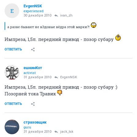
EvgenNSK
E
experienced
30 декабря 2010
ivan_zh
а разве бывают не вЭдовые вёдра этой марки?!
Импреза, 1,5л. передний привод - позор субару
ОТВЕТИТЬ
ешкинКот
activist
31 декабря 2010
EvgenNSK
Импреза, 1,5л. передний привод - позор субару :)
Позорней тока Травик
ОТВЕТИТЬ
страховщик
guru
31 декабря 2010
jack_tsk