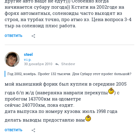
другие авто ваще не едут))) Особенно когда
начинается субару погода)) Кстати на 2002годе на
форях автоматных, соленоиды часто выходят из
строя, на турбах точно, про атмо хз. Цена вопроса 3-4
тыр за соленоид плюс работа.
ОТВЕТИТЬ
steel
v.i.p.
30 декабря 2010
Shedevr
Год 2002, ноябрь. Пробег 132 тысячи. Для Субару этот пробег большой?
мой нынешний форик был куплен в середине 2005
года б/п ж/д (наверняка наврали перекупы
) с
пробегом 143700км на одометре
сейчас 240700км, пока ездит.
дата выпуска по номеру кузова: июль 1998 года
делать выводы предоставлю вам
ОТВЕТИТЬ