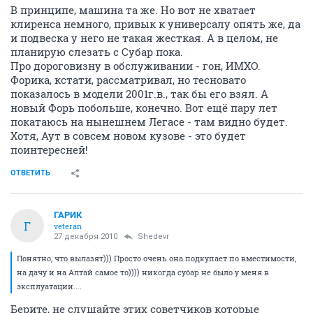
В принципе, машина та же. Но вот не хватает
клиренса немного, привык к универсалу опять же, да
и подвеска у него не такая жесткая. А в целом, не
планирую слезать с Субар пока.
Про дороговизну в обслуживании - гон, ИМХО.
Форика, кстати, рассматривал, но тесновато
показалось в модели 2001г.в., так бы его взял. А
новый Форь побольше, конечно. Вот ещё пару лет
покатаюсь на нынешнем Легасе - там видно будет.
Хотя, Аут в совсем новом кузове - это будет
поинтересней!
ОТВЕТИТЬ
ГАРИК
Г
veteran
27 декабря 2010
Shedevr
Понятно, что вылазят))) Просто очень она подкупает по вместимости,
на дачу и на Алтай самое то)))) никогда субар не было у меня в
эксплуатации....
Берите, не слушайте этих советчиков которые