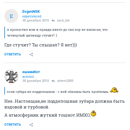
EvgenNSK
E
experienced
30 декабря 2010
jack_tsk
я пропустил или и правда никто до сих пор не написал, что
четвертый цилиндр стучит? :)
Где стучит? Ты слышал? Я нет)))
ОТВЕТИТЬ
ешкинКот
activist
30 декабря 2010
artem2005
если субара не подделошная - с ней обязаны быть проблемы.
Нее..Настоящая,не подделошная зубара должна быть
вэдовой и турбовой.
А атмосферник жуткий тошнот.ИМХО,
ОТВЕТИТЬ