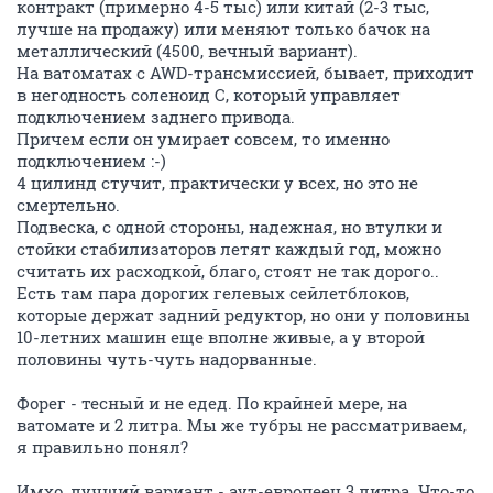
контракт (примерно 4-5 тыс) или китай (2-3 тыс,
лучше на продажу) или меняют только бачок на
металлический (4500, вечный вариант).
На ватоматах с AWD-трансмиссией, бывает, приходит
в негодность соленоид С, который управляет
подключением заднего привода.
Причем если он умирает совсем, то именно
подключением :-)
4 цилинд стучит, практически у всех, но это не
смертельно.
Подвеска, с одной стороны, надежная, но втулки и
стойки стабилизаторов летят каждый год, можно
считать их расходкой, благо, стоят не так дорого..
Есть там пара дорогих гелевых сейлетблоков,
которые держат задний редуктор, но они у половины
10-летних машин еще вполне живые, а у второй
половины чуть-чуть надорванные.
Форег - тесный и не едед. По крайней мере, на
ватомате и 2 литра. Мы же тубры не рассматриваем,
я правильно понял?
Имхо, лучший вариант - аут-европеец 3 литра. Что-то