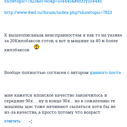
showtopic=7823&st=60&p=104445&#entry104445
http://www.4wd.ru/forum/index.php?showtopic=7823
К вышеописаным неисправностям я как то на уазике
за 20Килобаксов готов, а вот в машине за 40 и более
килобаксов
Вообще полностью согласен с автором
данного поста
мне кажется японское качество закончилось в
середине 90х.... ну в конце 90х... но к сожалению те
машины щас тоже начинают сыпаться хотя бы не
из-за качества, а просто потому что возраст
ОТВЕТИТЬ