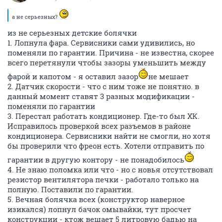
а не серьезных?
из не серьезных детские болячки
1. Лопнула фара. Сервисники сами удивились, но
поменяли по гарантии. Причина - не известна, скорее
всего перетянули чтобы зазоры уменьшить между
фарой и капотом - я оставил зазор
не мешает
2. Датчик скорости - что с ним тоже не понятно. в
данный момент ставят 3 разных модификации -
поменяли по гарантии
3. Перестал работать кондиционер. Где-то был ХК.
Исправилось проверкой всех разъемов в районе
кондиционера. Сервисники найти не смогли, но хотя
бы проверили что фреон есть. Хотели отправить по
гарантии в другую контору - не понадобилось
4. Не знаю поломка или что - но с новья отсутствовал
резистор вентилятора печки - работало только на
полную. Поставили по гарантии.
5. Вечная болячка всех (конструктор наверное
изикался) лопнул бачок омывайки, тут просчет
конструкции - ктож вешает 5 литровую бадью на