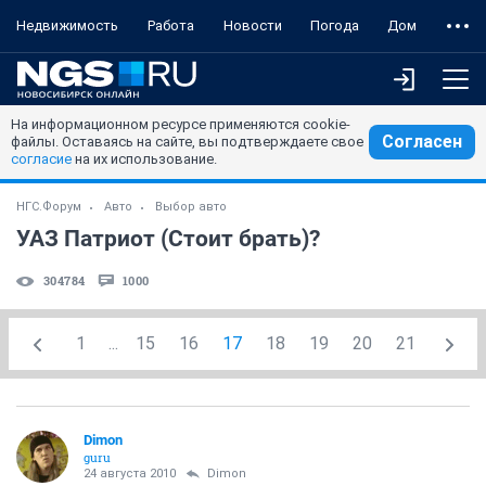
Недвижимость
Работа
Новости
Погода
Дом
На информационном ресурсе применяются cookie-
Согласен
файлы. Оставаясь на сайте, вы подтверждаете свое
согласие
на их использование.
НГС.Форум
Авто
Выбор авто
УАЗ Патриот (Стоит брать)?
304784
1000
1
...
15
16
17
18
19
20
21
Dimon
guru
24 августа 2010
Dimon