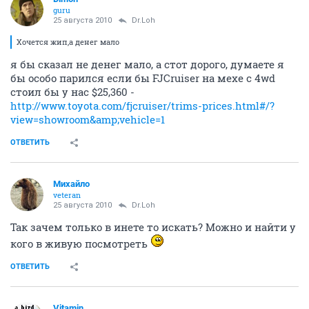
guru
25 августа 2010
Dr.Loh
Хочется жип,а денег мало
я бы сказал не денег мало, а стот дорого, думаете я
бы особо парился если бы FJCruiser на мехе с 4wd
стоил бы у нас $25,360 -
http://www.toyota.com/fjcruiser/trims-prices.html#/?
view=showroom&amp;vehicle=1
ОТВЕТИТЬ
Михайло
veteran
25 августа 2010
Dr.Loh
Так зачем только в инете то искать? Можно и найти у
кого в живую посмотреть
ОТВЕТИТЬ
Vitamin