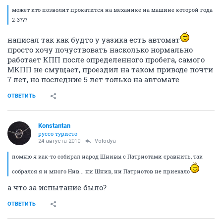
может кто позволит прокатится на механике на машине которой года
2-3???
написал так как будто у уазика есть автомат
просто хочу почуствовать насколько нормально
работает КПП после определенного пробега, самого
МКПП не смущает, проездил на таком приводе почти
7 лет, но последние 5 лет только на автомате
ОТВЕТИТЬ
Konstantan
руссо туристо
24 августа 2010
Volodya
помню я как-то собирал народ Шнивы с Патриотами сравнить, так
собрался я и много Нив... ни Шнив, ни Патриотов не приехало
а что за испытание было?
ОТВЕТИТЬ