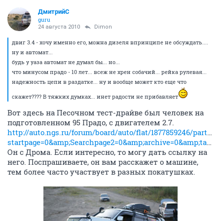
ДмитрийС
guru
24 августа 2010
Dimon
двиг 3.4 - хочу именно его, можна дизеля впринципе не обсуждать....
ну и автомат...
будь у уаза автомат не думал бы... но...
что минусом прадо - 10 лет... всеж не хрен собачий... рейка рулевая...
надежность цепи в раздатке... ну и вообще может кто еще что
скажет???? В тяжких думках... инет радости не прибавляет
Вот здесь на Песочном тест-драйве был человек на
подготовленном 95 Прадо, с двигателем 2.7.
http://auto.ngs.ru/forum/board/auto/flat/1877859246/part/11?
startpage=0&amp;Searchpage2=0&amp;archive=0&amp;table=0&amp;page=2&amp;view=collapsed&amp;sb=5&amp;o=&amp;vc=1
Он с Дрома. Если интересно, то могу дать ссылку на
него. Поспрашиваете, он вам расскажет о машине,
тем более часто участвует в разных покатушках.