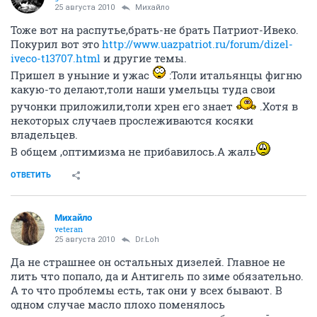
25 августа 2010
Михайло
Тоже вот на распутье,брать-не брать Патриот-Ивеко.
Покурил вот это
http://www.uazpatriot.ru/forum/dizel-
iveco-t13707.html
и другие темы.
Пришел в уныние и ужас
:Толи итальянцы фигню
какую-то делают,толи наши умельцы туда свои
ручонки приложили,толи хрен его знает
.Хотя в
некоторых случаев прослеживаются косяки
владельцев.
В общем ,оптимизма не прибавилось.А жаль
ОТВЕТИТЬ
Михайло
veteran
25 августа 2010
Dr.Loh
Да не страшнее он остальных дизелей. Главное не
лить что попало, да и Антигель по зиме обязательно.
А то что проблемы есть, так они у всех бывают. В
одном случае масло плохо поменялось