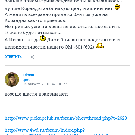
больше присматриваюсь,тем больше убеждаюсь -
лучше Коранды за близкую цену машины нет
А менять все-равно придется,6-й год уже на
Корандах,как-то приелось.
Но привык уже ни хрена не делать,только ездить.
Тяжело будет отвыкать.
А Ивеко... эт-да
Даже близко нет надежности и
неприхотливости нашего ОМ -601 (602)
ОТВЕТИТЬ
Dimon
guru
25 августа 2010
Dr.Loh
вообще щастя в жизни нет:
http://www.pickupclub.ru/forum/showthread.php?t=2623
http://www.4wd.ru/forum/index.php?