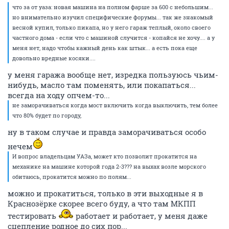
что за от уаза: новая машина на полном фарше за 600 с небольшим...
но внимательно изучил специфические форумы... так же знакомый
весной купил, только пикапа, но у него гараж теплый, около своего
частного дома - если что с машиной случится - копайся не хочу.... а у
меня нет, надо чтобы кажный день как штык... а есть пока еще
довольно вредные косяки....
у меня гаража вообще нет, изредка пользуюсь чьим-
нибудь, масло там поменять, или покапаться...
всегда на ходу опчем-то...
не заморачиваться когда мост включить когда выключить, тем более
что 80% будет по городу,
ну в таком случае и правда заморачиваться особо
нечем
И вопрос владельцам УАЗа, может кто позволит прокатится на
механике на машине которой года 2-3??? на выхах возле морского
обитаюсь, прокатится можно по полям...
можно и прокатиться, только в эти выходные я в
Краснозёрке скорее всего буду, а что там МКПП
тестировать
работает и работает, у меня даже
сцепление родное до сих пор...