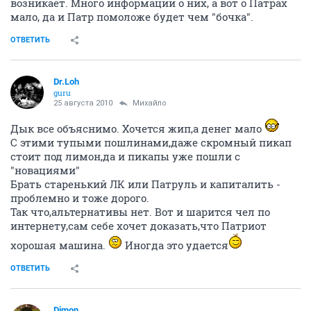
возникает. Много информации о них, а вот о Патрах
мало, да и Патр помоложе будет чем "бочка".
ОТВЕТИТЬ
Dr.Loh
guru
25 августа 2010
Михайло
Дык все объяснимо. Хочется жип,а денег мало
С этими тупыми пошлинами,даже скромный пикап
стоит под лимон,да и пикапы уже пошли с
"новациями"
Брать старенький ЛК или Патруль и капиталить -
проблемно и тоже дорого.
Так что,альтернативы нет. Вот и шарится чел по
интернету,сам себе хочет доказать,что Патриот
хорошая машина.
Иногда это удается
ОТВЕТИТЬ
Dimon