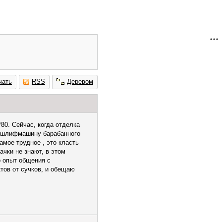
чать
RSS
Деревом
80. Сейчас, когда отделка
те шлифмашину барабанного
амое трудное , это класть
ачки не знают, в этом
о опыт общения с
тов от сучков, и обещаю