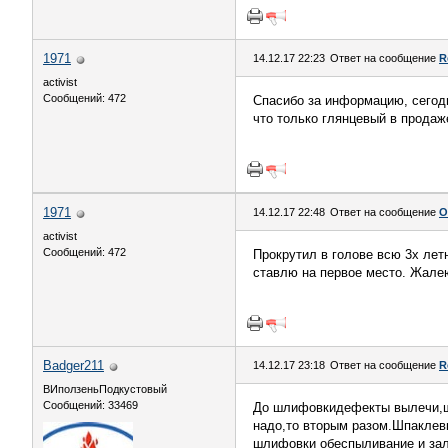
1971
14.12.17 22:23
Ответ на сообщение
R
activist
Сообщений: 472
Спасибо за информацию, сегодн
что только глянцевый в продаж
1971
14.12.17 22:48
Ответ на сообщение
О
activist
Сообщений: 472
Прокрутил в голове всю 3х лет
ставлю на первое место. Жалею
Badger211
14.12.17 23:18
Ответ на сообщение
R
ВИползеньПодкустовый
Сообщений: 33469
До шлифовкидефекты вылечи,ще
надо,то вторым разом.Шпаклевк
шлифовки обеспыливание и зал