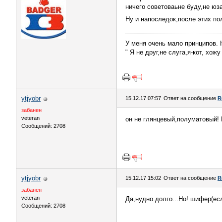
ничего советоваьне буду,не юз
Ну и напоследок,после этих п
У меня очень мало принципов. Н
" Я не друг,не слуга,я-кот, хож
ytjyobr
15.12.17 07:57
Ответ на сообщение
R
забанен
veteran
он не глянцевый,полуматовый! 
Сообщений: 2708
ytjyobr
15.12.17 15:02
Ответ на сообщение
R
забанен
veteran
Да,нудно.долго...Но! шифер(ес
Сообщений: 2708