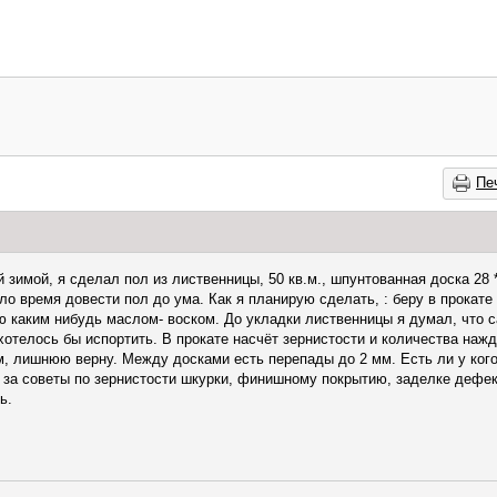
Пе
зимой, я сделал пол из лиственницы, 50 кв.м., шпунтованная доска 28 *
шло время довести пол до ума. Как я планирую сделать, : беру в прока
аю каким нибудь маслом- воском. До укладки лиственницы я думал, что с
хотелось бы испортить. В прокате насчёт зернистости и количества нажд
м, лишнюю верну. Между досками есть перепады до 2 мм. Есть ли у ког
 за советы по зернистости шкурки, финишному покрытию, заделке дефек
ь.