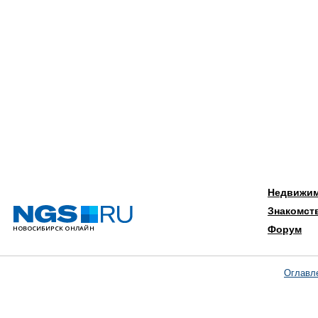
Недвижи
Знакомст
Форум
Оглавл