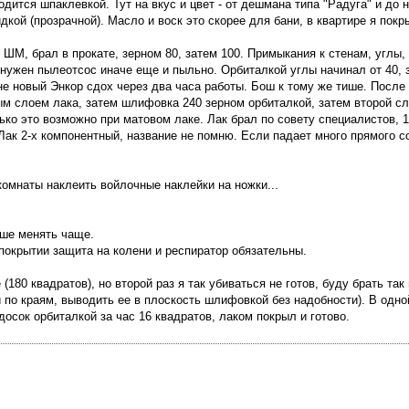
дится шпаклевкой. Тут на вкус и цвет - от дешмана типа "Радуга" и до 
кой (прозрачной). Масло и воск это скорее для бани, в квартире я пок
М, брал в прокате, зерном 80, затем 100. Примыкания к стенам, углы,
 нужен пылеотсос иначе еще и пыльно. Орбиталкой углы начинал от 40, 
не новый Энкор сдох через два часа работы. Бош к тому же тише. После
ым слоем лака, затем шлифовка 240 зерном орбиталкой, затем второй с
ько это возможно при матовом лаке. Лак брал по совету специалистов, 1
Лак 2-х компонентный, название не помню. Если падает много прямого с
комнаты наклеить войлочные наклейки на ножки...
чше менять чаще.
покрытии защита на колени и респиратор обязательны.
(180 квадратов), но второй раз я так убиваться не готов, буду брать т
й по краям, выводить ее в плоскость шлифовкой без надобности). В одно
осок орбиталкой за час 16 квадратов, лаком покрыл и готово.