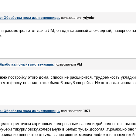
e: Обработка пола из лиственницы.
пользователя
ytjyobr
я рассмотрел этот лак в ЛМ, он единственный эпоксидный, наверное н
е.
бработка пола из лиственницы.
пользователя
Vld
нюю постройку этого дома, список не расширится, трудоемкость укладки
 что фаску не снял, тоже была б палубная рейка. Не хотел лак использ
e: Обработка пола из лиственницы.
пользователя
1971
ли герметиком акриловым колерованым заполни,дай полностью высохн
убери тикуриловску,колерваную в белых тубах.дорогая ,тцобако,но оно 
ечивание непонятно откуда вылез ающих мелких дефектов шпаклевкой.