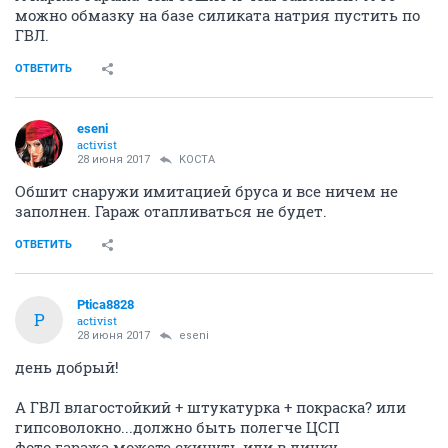
можно обмазку на базе силиката натрия пустить по
ГВЛ.
ОТВЕТИТЬ
eseni
activist
28 июня 2017
KOCTA
Обшит снаружи имитацией бруса и все ничем не
заполнен. Гараж отапливаться не будет.
ОТВЕТИТЬ
Ptica8828
P
activist
28 июня 2017
eseni
день добрый!
А ГВЛ влагостойкий + штукатурка + покраска? или
гипсоволокно...должно быть полегче ЦСП
фото гаража можете скинуть или в личку