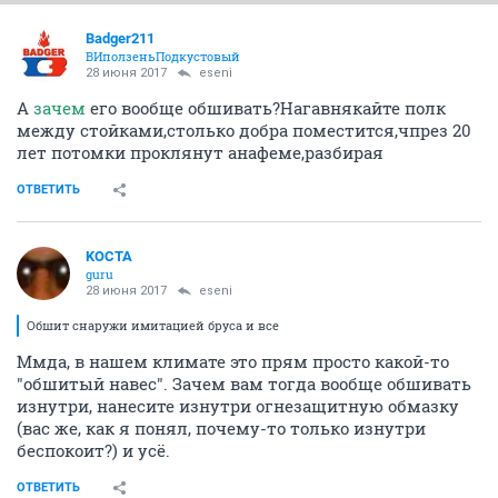
Badger211
ВИползеньПодкустовый
28 июня 2017
eseni
А
зачем
его вообще обшивать?Нагавнякайте полк
между стойками,столько добра поместится,чпрез 20
лет потомки проклянут анафеме,разбирая
ОТВЕТИТЬ
KOCTA
guru
28 июня 2017
eseni
Обшит снаружи имитацией бруса и все
Ммда, в нашем климате это прям просто какой-то
"обшитый навес". Зачем вам тогда вообще обшивать
изнутри, нанесите изнутри огнезащитную обмазку
(вас же, как я понял, почему-то только изнутри
беспокоит?) и усё.
ОТВЕТИТЬ