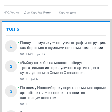
НГС.Форум
Дом Стройка Ремонт
Строим дом
ТОП 5
Послушал музыку — получил штраф: инструкция,
1
как бороться с шумными ночными компаниями
2 691
37
«Выйду хотя бы на молоко соберу»:
2
трогательная история уличного артиста, его
куклы-дворника Семена Степановича
0
6
По всему Новосибирску спрятаны миниатюрные
3
арт-объекты — их поиск становится
настоящим квестом
0