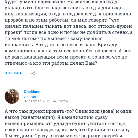
будет у меня нарисовано. Но сейчас когда будут
укладывать блоки надо оставить входы для воды,
для канализации, входа в подвал и т.д. я пригласила
прораба и по этим работам, он мне говорит-"что
значит пальцем тыкать вот здесь, вот отсюда-нужен
проект" тогда все ясно и потом не долбить в стенах, а
то мол потом что вылезет- замучаешься
исправлять. Вот для этого мне и надо. Бригаду
каменщиков нашла-там все ясно, без вопросов. А вот
по воде, канализации-всем проект-а то ни за что не
отвечают-а кто эти работы делал Вам?
ОТВЕТИТЬ
Chaldonn
veteran
02 августа 2015
Yexnj
А что там проектировать-то? Один вход (вода) и один
выход (канализация). Я канализацию сразу
вывел,примерно оттуда,где будет унитаз стоять,а
воду позднее заводили,потому,что бурили скважину
3 м от дома. Сразу в этом месте вырыли погреб и