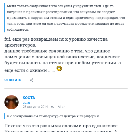
Меня только озадачивает что санузлы у наружных стен. Где-то
встречал в правилах проектирования, что санузлам не следует
примыкать к наружным стенам и один архитектор подтверждал, что
так и есть, при этом он сам недоумевал почему это правило не везде
соблюдается.
fuf. еще раз возвращаемся к уровню качества
архитекторов.
данное требование связанно с тем, что данное
помещение с повыщенной влажностью, конденсат
будет выпадать на стенах при любом утеплении. а
еще если с окнами ......
ОТВЕТИТЬ
KOCTA
guru
26 августа 2014
_Allar_
и с зонированием температур от центра к периферии.
Похоже что это разными словами про одинаковое.
Исходно очаг в центре дома, каке ядро у земли. А