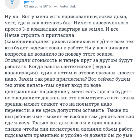
Y
junior
03 августа 2015
AntonGuk
Ну да . Вот у меня есть нарисованный, эскиз дома,
чего, где и как хотелось бы . Ничего навороченного-
просто 3-х комнатная квартира на земле. И все.
Начав строить я пригласила
(каменщиков,электриков,газовиков и т.д) т.е всех тех
кто будет задействован в работе.Ни у кого никаких
вопросов не возникло по поводу этого эскиза.
Оговорили стоимость и теперь друг за другом будут
работать. Когда нашла сантехников ( вода и
канализация) -один а потом и второй сказали -проект
надо. Зачем так рано пригласила? Вот сейчас будем
тех.этаж делать-там будет вход по воде
центральной- на рисунке у меня есть где это будет-
но специалист должен же это посмотреть с его точки
зрения-может скажет что на полметра надо
перенести, а не здесь допустим оставить. Также по
выгребной яме - может ее вообще там делать нельзя
где я хочу. Только вот для этого я и приглашала
спецов-чтобы они посмотрели, оценили обьем работ,
подсказали правильно и удобно -и довели бы до ума