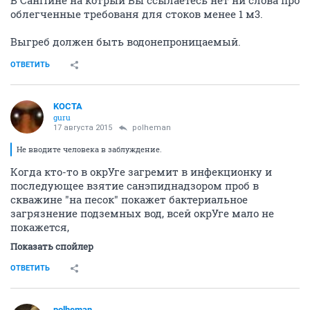
В СанПине на котрый Вы ссылаетесь нет ни слова про
облегченные требованя для стоков менее 1 м3.
Выгреб должен быть водонепроницаемый.
ОТВЕТИТЬ
KOCTA
guru
17 августа 2015
polheman
Не вводите человека в заблуждение.
Когда кто-то в окрУге загремит в инфекционку и
последующее взятие санэпиднадзором проб в
скважине "на песок" покажет бактериальное
загрязнение подземных вод, всей окрУге мало не
покажется,
Показать спойлер
ОТВЕТИТЬ
polheman