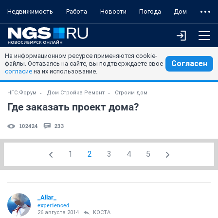
Недвижимость
Работа
Новости
Погода
Дом
На информационном ресурсе применяются cookie-
Согласен
файлы. Оставаясь на сайте, вы подтверждаете свое
согласие
на их использование.
НГС.Форум
Дом Стройка Ремонт
Строим дом
Где заказать проект дома?
102424
233
1
2
3
4
5
_Allar_
experienced
26 августа 2014
KOCTA