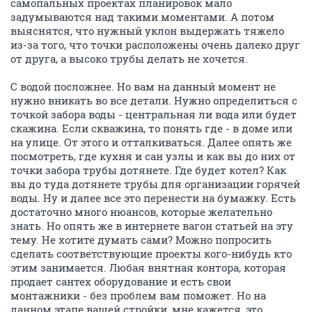
самопальных проектах планировок мало
задумываются над такими моментами. А потом
выяснятся, что нужный уклон выдержать тяжело
из-за того, что точки расположены очень далеко друг
от друга, а высоко трубы делать не хочется.
С водой посложнее. Но вам на данный момент не
нужно вникать во все детали. Нужно определиться с
точкой забора воды - центральная ли вода или будет
скажина. Если скважина, то понять где - в доме или
на улице. От этого и отталкиваться. Далее опять же
посмотреть, где кухня и сан узлы и как вы до них от
точки забора трубы дотянете. Где будет котел? Как
вы до туда дотянете трубы для организации горячей
воды. Ну и далее все это перенести на бумажку. Есть
достаточно много нюансов, которые желательно
знать. Но опять же в интернете вагон статьей на эту
тему. Не хотите думать сами? Можно попросить
сделать соответствующие проекты кого-нибудь кто
этим занимается. Любая внятная контора, которая
продает сантех оборудование и есть свои
монтажники - без проблем вам поможет. Но на
данном этапе вашей стройки, мне кажется, это