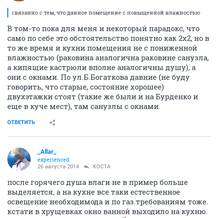
связанно с тем, что данное помещение с повыщенной влажностью
В том-то пока для меня и некоторый парадокс, что
само по себе это обстоятельство понятно как 2х2, но в
то же время и кухни помещения не с пониженной
влажностью (раковина аналогична раковине санузла,
а кипящие кастрюли вполне аналогичны душу), а
они с окнами. По ул.Б.Богаткова давние (не буду
говорить, что старые, состояние хорошее)
двухэтажки стоят (такие же были и на Бурденко и
еще в куче мест), там санузлы с окнами.
ОТВЕТИТЬ
_Allar_
experienced
26 августа 2014
KOCTA
после горячего душа влаги не в пример больше
выделяется, а на кухне все таки естественное
освещение необходимода и по газ.требованиям тоже.
кстати в хрущевках окно ванной выходило на кухню.