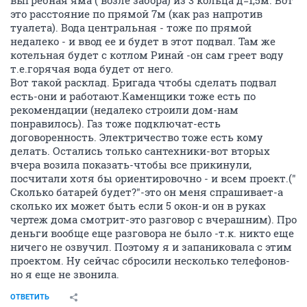
выгребная яма ( возле забора) из 3 кольца д=1,5м. Вот
это расстояние по прямой 7м (как раз напротив
туалета). Вода центральная - тоже по прямой
недалеко - и ввод ее и будет в этот подвал. Там же
котельная будет с котлом Ринай -он сам греет воду
т.е.горячая вода будет от него.
Вот такой расклад. Бригада чтобы сделать подвал
есть-они и работают.Каменщики тоже есть по
рекомендации (недалеко строили дом-нам
понравилось). Газ тоже подключат-есть
договоренность. Электричество тоже есть кому
делать. Остались только сантехники-вот вторых
вчера возила показать-чтобы все прикинули,
посчитали хотя бы ориентировочно - и всем проект.("
Сколько батарей будет?"-это он меня спрашивает-а
сколько их может быть если 5 окон-и он в руках
чертеж дома смотрит-это разговор с вчерашним). Про
деньги вообще еще разговора не было -т.к. никто еще
ничего не озвучил. Поэтому я и запаниковала с этим
проектом. Ну сейчас сбросили несколько телефонов-
но я еще не звонила.
ОТВЕТИТЬ