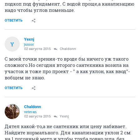
подкоп под фундамент. С водой проще,а канализацию
надо чтобы углов поменьше.
ОТВЕТИТЬ
Yexnj
Y
junior
02 августа 2015
Chaldonn
С моей точки зрения-то вроде бы ничего уж такого
сложного.Но сегодня второго сантехника возила на
участок и тоже про проект - " а как уклон, как ввод"-
вобщем не знаю.
ОТВЕТИТЬ
Chaldonn
veteran
02 августа 2015
Yexnj
Дятел какой-то,а не сантехник или цену набивает.
Найдите нормального. Для канализации уклон 2 см
на 1 погонный метр и чтобы труба ровно шла ,без