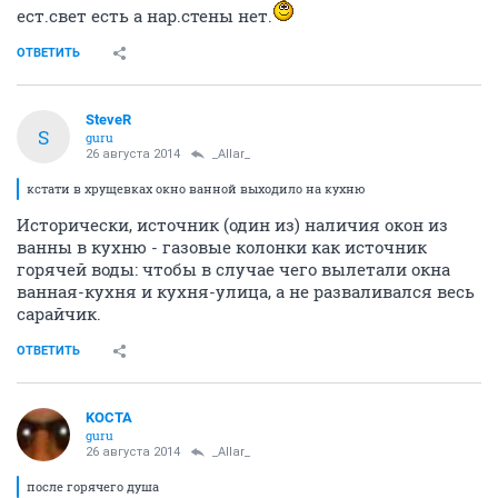
ест.свет есть а нар.стены нет.
ОТВЕТИТЬ
SteveR
S
guru
26 августа 2014
_Allar_
кстати в хрущевках окно ванной выходило на кухню
Исторически, источник (один из) наличия окон из
ванны в кухню - газовые колонки как источник
горячей воды: чтобы в случае чего вылетали окна
ванная-кухня и кухня-улица, а не разваливался весь
сарайчик.
ОТВЕТИТЬ
KOCTA
guru
26 августа 2014
_Allar_
после горячего душа