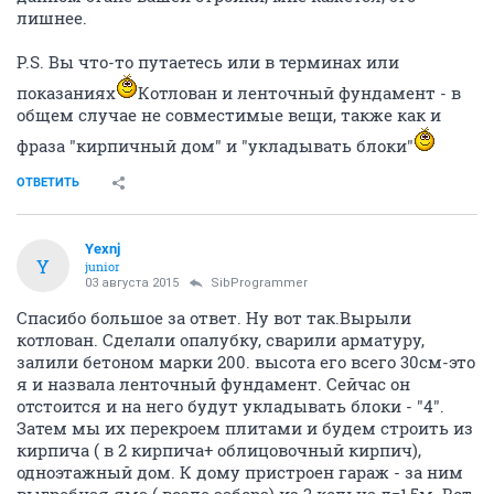
лишнее.
P.S. Вы что-то путаетесь или в терминах или
показаниях
Котлован и ленточный фундамент - в
общем случае не совместимые вещи, также как и
фраза "кирпичный дом" и "укладывать блоки"
ОТВЕТИТЬ
Yexnj
Y
junior
03 августа 2015
SibProgrammer
Спасибо большое за ответ. Ну вот так.Вырыли
котлован. Сделали опалубку, сварили арматуру,
залили бетоном марки 200. высота его всего 30см-это
я и назвала ленточный фундамент. Сейчас он
отстоится и на него будут укладывать блоки - "4".
Затем мы их перекроем плитами и будем строить из
кирпича ( в 2 кирпича+ облицовочный кирпич),
одноэтажный дом. К дому пристроен гараж - за ним