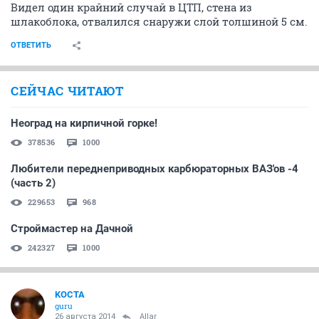
Видел один крайний случай в ЦТП, стена из
шлакоблока, отвалился снаружи слой толшиной 5 см.
ОТВЕТИТЬ
СЕЙЧАС ЧИТАЮТ
Неоград на кирпичной горке!
378536
1000
Любители переднеприводных карбюраторных ВАЗ'ов -4
(часть 2)
229653
968
Строймастер на Дачной
242327
1000
KOCTA
guru
26 августа 2014
_Allar_