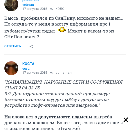
veteran
17 августа 2015
КОЛО
Каюсь, пробежался по СанПину, искомого не нашел...
Но откуда-то у меня в мозгу информация про 1
кубометр/сутки сидит.
Может в каком-то из
СНиПов видел?
ОТВЕТИТЬ
KOCTA
guru
17 августа 2015
polheman
"КАНАЛИЗАЦИЯ. НАРУЖНЫЕ СЕТИ И СООРУЖЕНИЯ
СНиП 2.04.03-85
3.9. Для отдельно стоящих зданий при расходе
бытовых сточных вод до 1 м3/сут допускается
устройство люфт-клозетов или выгребов."
Ни слова нет о допустимости подмены
выгреба
дренажным колодцем. Более того, если в доме еще и
стиральная машинка, то (там же):