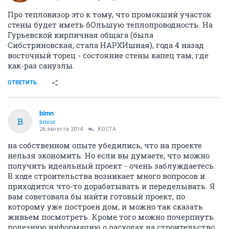
Про тепловизор это к тому, что промокший участок
стены будет иметь бОльшую теплопроводность. На
Гурьевской кирпичная общага (была
Сибстриновская, стала НАРХИшная), года 4 назад
восточный торец - состояние стены капец там, где
как-раз санузлы.
ОТВЕТИТЬ
bimn
B
junior
26 августа 2014
KOCTA
на собственном опыте убедились, что на проекте
нельзя экономить. Но если вы думаете, что можно
получить идеальный проект - очень заблуждаетесь.
В ходе строительства возникает много вопросов и
приходится что-то дорабатывать и переделывать. Я
вам советовала бы найти готовый проект, по
которому уже построен дом, и можно так сказать
живьем посмотреть. Кроме того можно почерпнуть
полезную информацию о расходах на строительство,