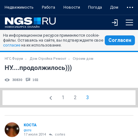
Недвижимость
Работа
Новости
Погода
Дом
На информационном ресурсе применяются cookie-
Согласен
файлы. Оставаясь на сайте, вы подтверждаете свое
согласие
на их использование.
НГС.Форум
Дом Стройка Ремонт
Строим дом
НУ....продолжилось)))
30830
102
1
2
3
KOCTA
guru
17 июля 2014
cortes