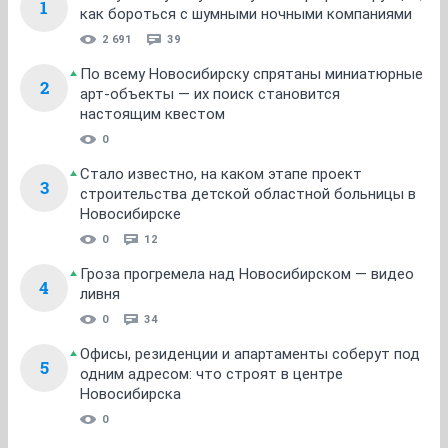
1
как бороться с шумными ночными компаниями
2 691
39
По всему Новосибирску спрятаны миниатюрные
2
арт-объекты — их поиск становится
настоящим квестом
0
Стало известно, на каком этапе проект
3
строительства детской областной больницы в
Новосибирске
0
12
Гроза прогремела над Новосибирском — видео
4
ливня
0
34
Офисы, резиденции и апартаменты соберут под
5
одним адресом: что строят в центре
Новосибирска
0