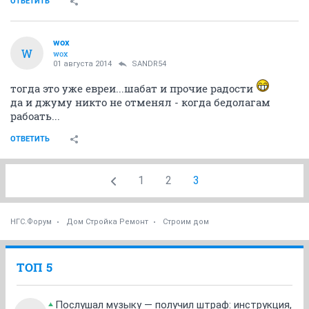
ОТВЕТИТЬ
wox
W
wox
01 августа 2014
SANDR54
тогда это уже евреи...шабат и прочие радости
да и джуму никто не отменял - когда бедолагам
рабоать...
ОТВЕТИТЬ
1
2
3
НГС.Форум
Дом Стройка Ремонт
Строим дом
ТОП 5
Послушал музыку — получил штраф: инструкция,