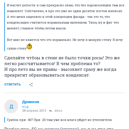
И насчет репоста: я сам прекрасно знаю, что без пароизоляции там все
намокнет. Собственно, я про это уже не один десяток постов написал.
А что меня зацепило в этой концепции фасада - так это то, что
конденсация считается нормальным явлением. Типа, ну и фиг что
мокнет, главное чтобы летом высох.
Вот мне не кажется что это нормально. Не хочу я мокрую стену. Я хочу
сухую стену
Сделайте чтбоы в стене не было точки росы! Это же
легко рассчитывается! В чем проблема то?
И про лето вы не правы - высохнет сразу же когда
прекратит образовываться конденсат.
ОТВЕТИТЬ
Дровосек
Д
v.i.p.
08 апреля 2013
denz
Грибок при -40? При -20 там уже вся влага уйдет из утеплителя.