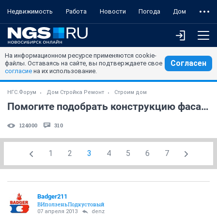
Недвижимость
Работа
Новости
Погода
Дом
На информационном ресурсе применяются cookie-
Согласен
файлы. Оставаясь на сайте, вы подтверждаете свое
согласие
на их использование.
НГС.Форум
Дом Стройка Ремонт
Строим дом
Помогите подобрать конструкцию фасада?
124000
310
1
2
3
4
5
6
7
Badger211
ВИползеньПодкустовый
07 апреля 2013
denz