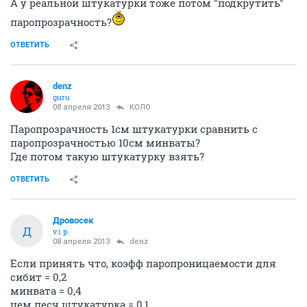
А у реальной штукатурки тоже потом "подкрутить"
паропрозрачность?
ОТВЕТИТЬ
denz
guru
08 апреля 2013
КОЛО
Паропрозрачность 1см штукатурки сравнить с
паропрозрачностью 10см минваты?
Где потом такую штукатурку взять?
ОТВЕТИТЬ
Дровосек
Д
v.i.p.
08 апреля 2013
denz
Если принять что, коэфф паропроницаемости для
сибит = 0,2
минвата = 0,4
цем песч штукатурка = 0,1