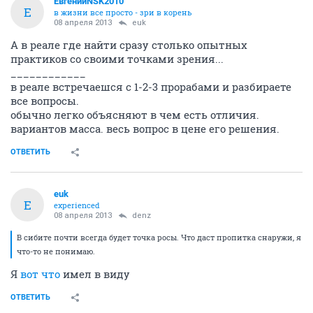
ЕвгенийNSK2010
Е
в жизни все просто - зри в корень
08 апреля 2013
euk
А в реале где найти сразу столько опытных
практиков со своими точками зрения...
____________
в реале встречаешся с 1-2-3 прорабами и разбираете
все вопросы.
обычно легко объясняют в чем есть отличия.
вариантов масса. весь вопрос в цене его решения.
ОТВЕТИТЬ
euk
E
experienced
08 апреля 2013
denz
В сибите почти всегда будет точка росы. Что даст пропитка снаружи, я
что-то не понимаю.
Я
вот что
имел в виду
ОТВЕТИТЬ