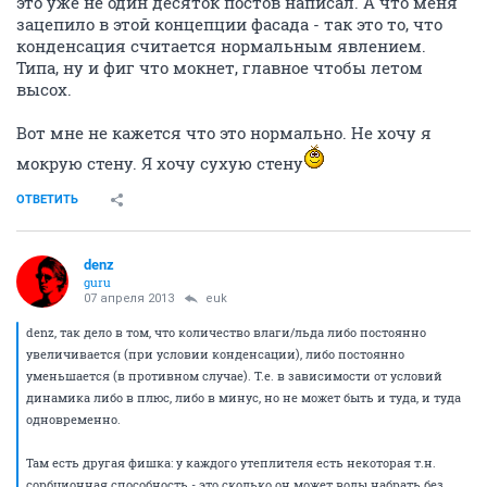
это уже не один десяток постов написал. А что меня
зацепило в этой концепции фасада - так это то, что
конденсация считается нормальным явлением.
Типа, ну и фиг что мокнет, главное чтобы летом
высох.
Вот мне не кажется что это нормально. Не хочу я
мокрую стену. Я хочу сухую стену
ОТВЕТИТЬ
denz
guru
07 апреля 2013
euk
denz, так дело в том, что количество влаги/льда либо постоянно
увеличивается (при условии конденсации), либо постоянно
уменьшается (в противном случае). Т.е. в зависимости от условий
динамика либо в плюс, либо в минус, но не может быть и туда, и туда
одновременно.
Там есть другая фишка: у каждого утеплителя есть некоторая т.н.
сорбционная способность - это сколько он может воды набрать без