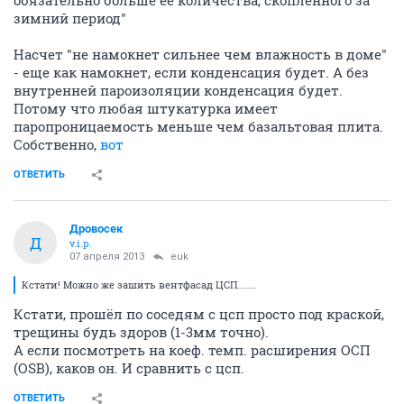
обязательно больше её количества, скопленного за
зимний период"
Насчет "не намокнет сильнее чем влажность в доме"
- еще как намокнет, если конденсация будет. А без
внутренней пароизоляции конденсация будет.
Потому что любая штукатурка имеет
паропроницаемость меньше чем базальтовая плита.
Собственно,
вот
ОТВЕТИТЬ
Дровосек
Д
v.i.p.
07 апреля 2013
euk
Кстати! Можно же зашить вентфасад ЦСП.......
Кстати, прошёл по соседям с цсп просто под краской,
трещины будь здоров (1-3мм точно).
А если посмотреть на коеф. темп. расширения ОСП
(OSB), каков он. И сравнить с цсп.
ОТВЕТИТЬ