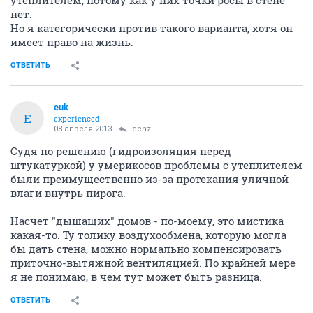
утеплителем, потому как у них точки росы в стене
нет.
Но я категорически против такого варианта, хотя он
имеет право на жизнь.
ОТВЕТИТЬ
euk
E
experienced
08 апреля 2013
denz
Судя по решению (гидроизоляция перед
штукатуркой) у умерикосов проблемы с утеплителем
были преимущественно из-за протекания уличной
влаги внутрь пирога.
Насчет "дышащих" домов - по-моему, это мистика
какая-то. Ту толику воздухообмена, которую могла
бы дать стена, можно нормально компенсировать
приточно-вытяжной вентиляцией. По крайней мере
я не понимаю, в чем тут может быть разница.
ОТВЕТИТЬ