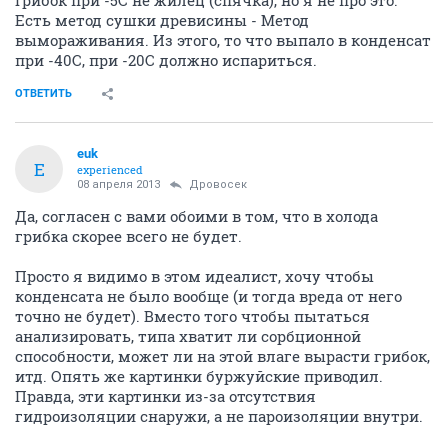
Грибок при -5С не жилец (спячка), но я не про это.
Есть метод сушки древисины - Метод
вымораживания. Из этого, то что выпало в конденсат
при -40С, при -20С должно испариться.
ОТВЕТИТЬ
euk
E
experienced
08 апреля 2013
Дровосек
Да, согласен с вами обоими в том, что в холода
грибка скорее всего не будет.
Просто я видимо в этом идеалист, хочу чтобы
конденсата не было вообще (и тогда вреда от него
точно не будет). Вместо того чтобы пытаться
анализировать, типа хватит ли сорбционной
способности, может ли на этой влаге вырасти грибок,
итд. Опять же картинки буржуйские приводил.
Правда, эти картинки из-за отсутствия
гидроизоляции снаружи, а не пароизоляции внутри.