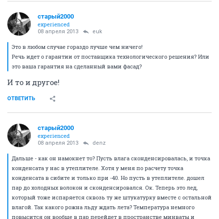
старый2000
experienced
08 апреля 2013
euk
Это в любом случае гораздо лучше чем ничего!
Речь идет о гарантии от поставщика технологического решения? Или
это ваша гарантия на сделанный вами фасад?
И то и другое!
ОТВЕТИТЬ
старый2000
experienced
08 апреля 2013
denz
Дальше - как он намокнет то? Пусть влага сконденсировалась, и точка
конденсата у нас в утеплителе. Хотя у меня по расчету точка
конденсата в сибите и только при -40. Но пусть в утеплителе. дошел
пар до холодных волокон и сконденсировался. Ок. Теперь это лед,
который тоже испаряется сквозь ту же штукатурку вместе с остальной
влагой. Так какого рожна льду ждать лета? Температура немного
повысится он вообще в пар перейдет в пространстве минваты и