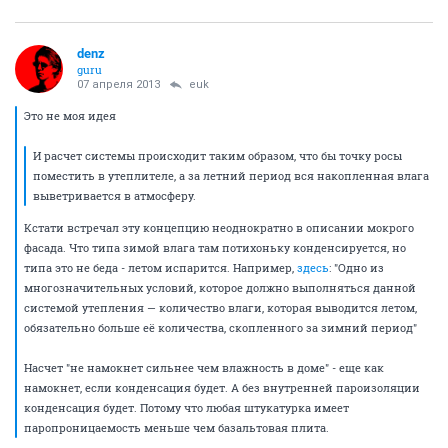
denz
guru
07 апреля 2013
euk
Это не моя идея
И расчет системы происходит таким образом, что бы точку росы
поместить в утеплителе, а за летний период вся накопленная влага
выветривается в атмосферу.
Кстати встречал эту концепцию неоднократно в описании мокрого
фасада. Что типа зимой влага там потихоньку конденсируется, но
типа это не беда - летом испарится. Например,
здесь
: "Одно из
многозначительных условий, которое должно выполняться данной
системой утепления — количество влаги, которая выводится летом,
обязательно больше её количества, скопленного за зимний период"
Насчет "не намокнет сильнее чем влажность в доме" - еще как
намокнет, если конденсация будет. А без внутренней пароизоляции
конденсация будет. Потому что любая штукатурка имеет
паропроницаемость меньше чем базальтовая плита.