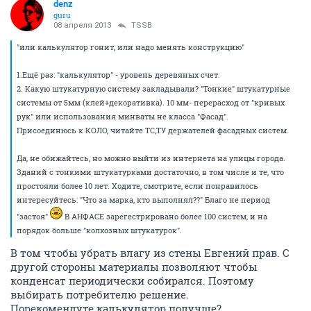
denz
guru
08 апреля 2013
TSSB
"или калькулятор гонит, или надо менять конструкцию"
1.Ещё раз: "калькулятор" - уровень деревяных счет.
2. Какую штукатурную систему закладывали? "Тонкие" штукатурные
системы от 5мм (клей+декоративка). 10 мм- перерасход от "кривых
рук" или использования минваты не класса "Фасад".
Присоединюсь к КОЛО, читайте ТС,ТУ держателей фасадных систем.
Да, не обижайтесь, но можно выйти из интернета на улицы города.
Зданий с тонкими штукатурками достаточно, в том числе и те, что
простояли более 10 лет. Ходите, смотрите, если понравилось
интересуйтесь: "Что за марка, кто выполнял??" Благо не период
"застоя"
В АНФАСЕ зарегестрировано более 100 систем, и на
порядок больше "колхозных штукатурок".
В том чтобы убрать влагу из стены Евгений прав. С
другой стороны материалы позволяют чтобы
конденсат периодически собирался. Поэтому
выбирать потребителю решение.
Порекомендуте калькулятор получше?