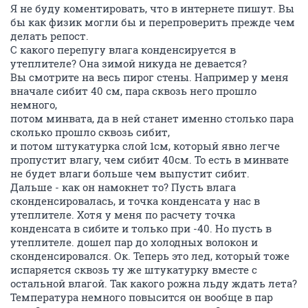
Я не буду коментировать, что в интернете пишут. Вы
бы как физик могли бы и перепроверить прежде чем
делать репост.
С какого перепугу влага конденсируется в
утеплителе? Она зимой никуда не девается?
Вы смотрите на весь пирог стены. Например у меня
вначале сибит 40 см, пара сквозь него прошло
немного,
потом минвата, да в ней станет именно столько пара
сколько прошло сквозь сибит,
и потом штукатурка слой 1см, который явно легче
пропустит влагу, чем сибит 40см. То есть в минвате
не будет влаги больше чем выпустит сибит.
Дальше - как он намокнет то? Пусть влага
сконденсировалась, и точка конденсата у нас в
утеплителе. Хотя у меня по расчету точка
конденсата в сибите и только при -40. Но пусть в
утеплителе. дошел пар до холодных волокон и
сконденсировался. Ок. Теперь это лед, который тоже
испаряется сквозь ту же штукатурку вместе с
остальной влагой. Так какого рожна льду ждать лета?
Температура немного повысится он вообще в пар