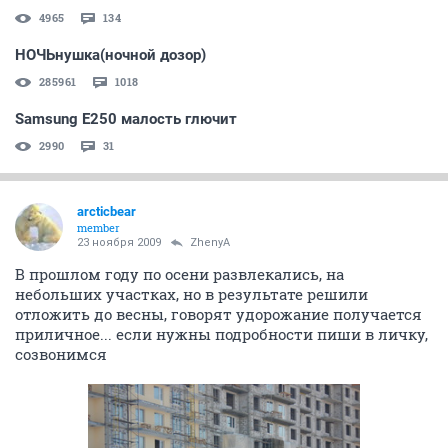
4965
134
НОЧЬнушка(ночной дозор)
285961
1018
Samsung E250 малость глючит
2990
31
arcticbear
member
23 ноября 2009
ZhenyA
В прошлом году по осени развлекались, на
небольших участках, но в результате решили
отложить до весны, говорят удорожание получается
приличное... если нужны подробности пиши в личку,
созвонимся