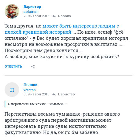
Баристер
забанен
29 января 2015
Naaatta
Тема другая, но
может быть интересно людям с
плохой кредитной историей
... По идее, еслиф "фсё
оплачено" - у Вас будет хорошая кредитная история
несмотря на возможные просрочки в выплатах.....
Посмотрим чем дело кончится....
А вообще, мож какую-нить курилку сообразить?
ОТВЕТИТЬ
Пышка
П
veteran
30 января 2015
Баристер
А перспективы какие... ммммм....
Перспективы весьма туманные: решение одного
арбитражного суда первой инстанции может
интересовать другие суды исключительно
факультативно. Но да, было бы забавно.