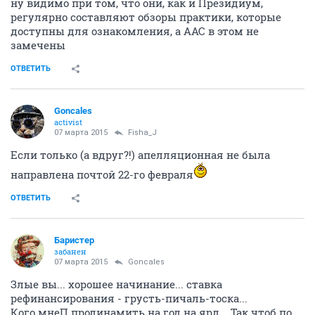
ну видимо при том, что они, как и Президиум,
регулярно составляют обзоры практики, которые
доступны для ознакомления, а ААС в этом не
замечены
ОТВЕТИТЬ
Goncales
activist
07 марта 2015
Fisha_J
Если только (а вдруг?!) апелляционная не была
направлена почтой 22-го февраля
ОТВЕТИТЬ
Баристер
забанен
07 марта 2015
Goncales
Злые вы... хорошее начинание... ставка
рефинансирования - грусть-пичаль-тоска...
Кого мнеП продинамить на год на ярд... Так чтоб по