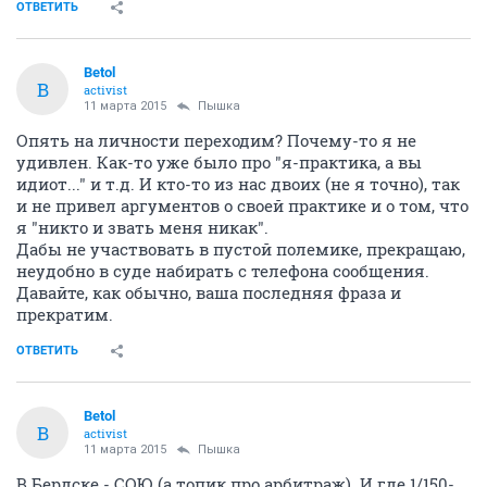
ОТВЕТИТЬ
Betol
B
activist
11 марта 2015
Пышка
Опять на личности переходим? Почему-то я не
удивлен. Как-то уже было про "я-практика, а вы
идиот..." и т.д. И кто-то из нас двоих (не я точно), так
и не привел аргументов о своей практике и о том, что
я "никто и звать меня никак".
Дабы не участвовать в пустой полемике, прекращаю,
неудобно в суде набирать с телефона сообщения.
Давайте, как обычно, ваша последняя фраза и
прекратим.
ОТВЕТИТЬ
Betol
B
activist
11 марта 2015
Пышка
В Бердске - СОЮ (а топик про арбитраж). И где 1/150-