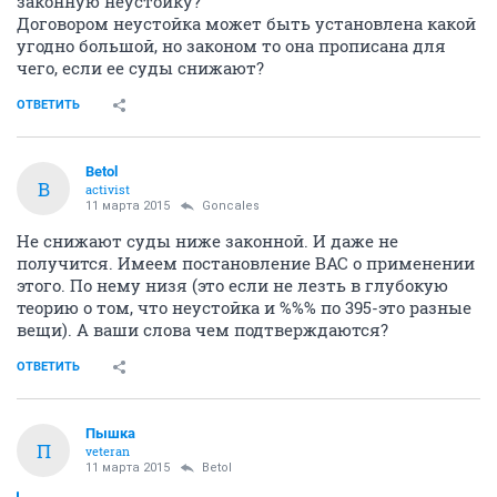
законную неустойку?
Договором неустойка может быть установлена какой
угодно большой, но законом то она прописана для
чего, если ее суды снижают?
ОТВЕТИТЬ
Betol
B
activist
11 марта 2015
Goncales
Не снижают суды ниже законной. И даже не
получится. Имеем постановление ВАС о применении
этого. По нему низя (это если не лезть в глубокую
теорию о том, что неустойка и %%% по 395-это разные
вещи). А ваши слова чем подтверждаются?
ОТВЕТИТЬ
Пышка
П
veteran
11 марта 2015
Betol