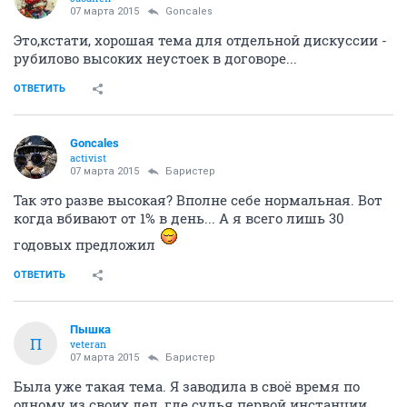
07 марта 2015
Goncales
Это,кстати, хорошая тема для отдельной дискуссии -
рубилово высоких неустоек в договоре...
ОТВЕТИТЬ
Goncales
activist
07 марта 2015
Баристер
Так это разве высокая? Вполне себе нормальная. Вот
когда вбивают от 1% в день... А я всего лишь 30
годовых предложил
ОТВЕТИТЬ
Пышка
П
veteran
07 марта 2015
Баристер
Была уже такая тема. Я заводила в своё время по
одному из своих дел, где судья первой инстанции