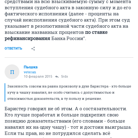
средствами на всю взыскиваемую сумму с момента
вступления судебного акта в законную силу и до его
фактического исполнения (далее - проценты на
случай неисполнения судебного акта). При этом суд
указывает в резолютивной части судебного акта на
взыскание названных процентов
по ставке
рефинансирования
Банка России".
ОТВЕТИТЬ
Пышка
П
veteran
10 февраля 2015
5rdx
Законность совсем на равна произволу в духе Баристера - кто больше
кучу в чашку навалил, не особо считаясь с допустимостью и
относимостью доказательств, в ту пользу и решение.
Баристер говорил не об этом. А о состязательности.
Кто лучше поработал и больше подкрепил свою
позицию доказательствами (его словами - больше
навалил их на одну чашу) - тот и достоин выигрыша.
Если ты прав, но не потрудился сделать всё