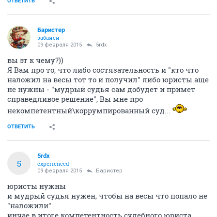
ОТВЕТИТЬ
Баристер
забанен
09 февраля 2015
5rdx
вы эт к чему?))
Я Вам про то, что либо состязательность и "кто что
наложил на весы тот то и получил" либо юристы аще
не нужны - "мудрый судья сам добудет и примет
справедливое решение", Вы мне про
некомпетентный\коррумпированный суд...
ОТВЕТИТЬ
5rdx
5
experienced
09 февраля 2015
Баристер
юристы нужны
и мудрый судья нужен, чтобы на весы что попало не
"наложили"
инчае в итоге компетентность судебного юриста