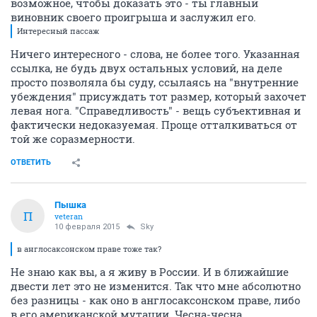
возможное, чтобы доказать это - ты главный
виновник своего проигрыша и заслужил его.
Интересный пассаж
Ничего интересного - слова, не более того. Указанная
ссылка, не будь двух остальных условий, на деле
просто позволяла бы суду, ссылаясь на "внутренние
убеждения" присуждать тот размер, который захочет
левая нога. "Справедливость" - вещь субъективная и
фактически недоказуемая. Проще отталкиваться от
той же соразмерности.
ОТВЕТИТЬ
Пышка
П
veteran
10 февраля 2015
Sky
в англосаксонском праве тоже так?
Не знаю как вы, а я живу в России. И в ближайшие
двести лет это не изменится. Так что мне абсолютно
без разницы - как оно в англосаксонском праве, либо
в его американской мутации. Чесна-чесна.