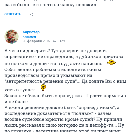
раз и было - кто-чего на чашку положил
ОТВЕТИТЬ
Баристер
забанен
09 февраля 2015
5rdx
А чего ей доверять? Тут доверяй-не доверяй,
справедливо - не справедливо, а дубинкой пристава
по почкам и делай что в суд.акте написано...
Собственно, проблемы с исполнительным
производством прямо и указывают на
"авторитетность решения суда"... Да ходите Вы с ним
хоть в туалет...
Закон не обязан быть справедлив... Просто норматив
и не более...
А ежели решение должно быть "справедливым", а
исследование доказательств "полным" - зачем
вообще судебные юристы кроме судей? Ну пришли
люди, рассказали свою историю да и делофф-та... Ну
по доказухе - детектива наняли, чтоб он притащил