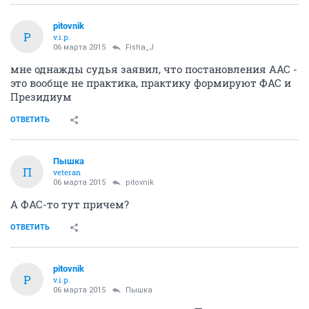
pitovnik
P
v.i.p.
06 марта 2015
Fisha_J
мне однажды судья заявил, что постановления ААС -
это вообще не практика, практику формируют ФАС и
Президиум
ОТВЕТИТЬ
Пышка
П
veteran
06 марта 2015
pitovnik
А ФАС-то тут причем?
ОТВЕТИТЬ
pitovnik
P
v.i.p.
06 марта 2015
Пышка