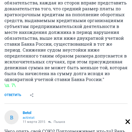
обязательства, каждая из сторон вправе представить
доказательства того, что средний размер платы по
краткосрочным кредитам на пополнение оборотных
средств, выдаваемым кредитными организациями
субъектам предпринимательской деятельности в
месте нахождения должника в период нарушения
обязательства, выше или ниже двукратной учетной
ставки Банка России, существовавшей в тот же
период. Снижение судом неустойки ниже
определенного таким образом размера допускается в
исключительных случаях, при этом присужденная
денежная сумма не может быть меньше той, которая
была бы начислена на сумму долга исходя из
однократной учетной ставки Банка России."
\п. 7\
ОТВЕТИТЬ
Betol
B
activist
11 марта 2015
Пышка
Чего опять свой СОЮ? Подтормаживает что-то? Речь