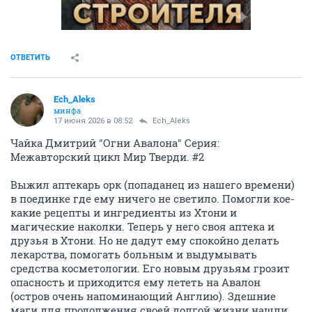
ОТВЕТИТЬ
Ech_Aleks
минфа
17 июня 2026 в 08:52
Ech_Aleks
Чайка Дмитрий "Огни Авалона" Серия:
Межавторский цикл Мир Тверди. #2
Выжил аптекарь орк (попаданец из нашего времени)
в поединке где ему ничего не светило. Помогли кое-
какие рецепты и ингредиенты из Хтони и
магические наколки. Теперь у него своя аптека и
друзья в Хтони. Но не дадут ему спокойно делать
лекарства, помогать больным и выдумывать
средства косметологии. Его новым друзьям грозит
опасность и приходится ему лететь на Авалон
(остров очень напоминающий Англию). Здешние
маги для продолжения своей долгой жизни нашли