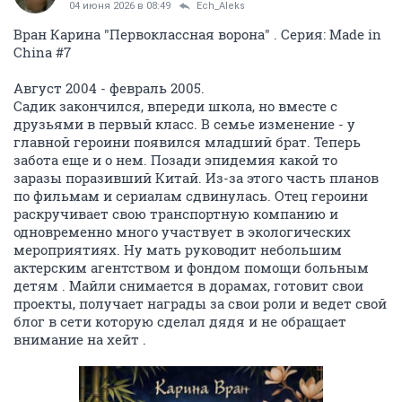
04 июня 2026 в 08:49
Ech_Aleks
Вран Карина "Первоклассная ворона" . Серия: Made in
China #7
Август 2004 - февраль 2005.
Садик закончился, впереди школа, но вместе с
друзьями в первый класс. В семье изменение - у
главной героини появился младший брат. Теперь
забота еще и о нем. Позади эпидемия какой то
заразы поразивший Китай. Из-за этого часть планов
по фильмам и сериалам сдвинулась. Отец героини
раскручивает свою транспортную компанию и
одновременно много участвует в экологических
мероприятиях. Ну мать руководит небольшим
актерским агентством и фондом помощи больным
детям . Майли снимается в дорамах, готовит свои
проекты, получает награды за свои роли и ведет свой
блог в сети которую сделал дядя и не обращает
внимание на хейт .