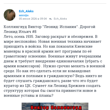
Ech_Aleks
минфа
05 июня 2026 в 09:04
Ech_Aleks
Коллингвуд Виктор "Леонид: Испания". Дорогой
Леонид Ильич #8
Лето, осень 1935. Заговор раскрыт и обезврежен. В
мире неспокойно. Новая военная техника начинает
приходить в войска. Но как показали Киевские
маневры в красной армии нет программ по её
грамотному освоению. Военные живут вчерашним
днем и требуют внедрение единоначалия (убрать с
армии комиссаров) . Нужно срочно менять в военной
среде. Но как это сделать если не командовал
армиями и полками в гражданскую? Ведь никто не
будет слушать гражданского, разве что это будет
куратор из ЦК. Сумеет ли Леонид Брежнев создать
структуру которая бы смогла привнести новое в
военные уставы и планы?