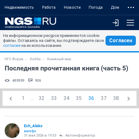
Недвижимость
Работа
Новости
Погода
Дом
На информационном ресурсе применяются cookie-
Согласен
файлы. Оставаясь на сайте, вы подтверждаете свое
согласие
на их использование.
НГС.Форум
Хобби
Книжный мир
Последняя прочитанная книга (часть 5)
403930
926
1
...
32
33
34
35
36
37
38
Ech_Aleks
минфа
31 мая 2026 в 19:53
Автоинформатор