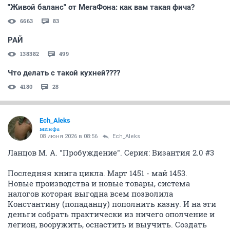
"Живой баланс" от МегаФона: как вам такая фича?
6663
83
РАЙ
138382
499
Что делать с такой кухней????
4180
28
Ech_Aleks
минфа
08 июня 2026 в 08:56
Ech_Aleks
Ланцов М. А. "Пробуждение". Серия: Византия 2.0 #3
Последняя книга цикла. Март 1451 - май 1453.
Новые производства и новые товары, система
налогов которая выгодна всем позволила
Константину (попаданцу) пополнить казну. И на эти
деньги собрать практически из ничего ополчение и
легион, вооружить, оснастить и выучить. Создать