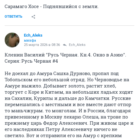
Сарамаго Хосе - Поднявшийся с земли.
ОТВЕТИТЬ
Ech_Aleks
минфа
25 марта 2026 в 08:36
Ech_Aleks
Кленин Василий "Русь Черная. Кн.4. Окно в Азию".
Серия: Русь Черная #4
Не доехал до Амура Сашка Дурново, пропал под
Тобольском его небольшой отряд. Но Черноводье на
Амуре выжило. Добывает золото, растит хлеб,
торгует с Коре и Китаем, на небольших ладьях ходит
на Сахалин, Курилы и дальше до Камчатки. Русские
перемешались с местными и все вместе дают отпор
то маньчжурам. то монголам. И в России, благодаря
привезенному в Москву лекарю Олеша, на троне по
прежнему царь Федор Алексеевич. При живом царе и
его наследниках Петру Алексеевичу ничего не
светило. Вот и отправили его на Амур с крепким