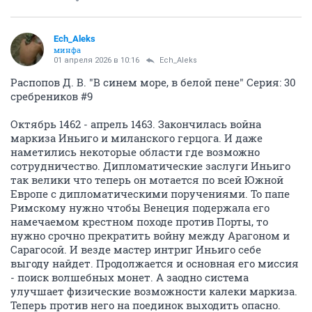
Ech_Aleks
минфа
01 апреля 2026 в 10:16
Ech_Aleks
Распопов Д. В. "В синем море, в белой пене" Серия: 30
сребреников #9
Октябрь 1462 - апрель 1463. Закончилась война
маркиза Иньиго и миланского герцога. И даже
наметились некоторые области где возможно
сотрудничество. Дипломатические заслуги Иньиго
так велики что теперь он мотается по всей Южной
Европе с дипломатическими поручениями. То папе
Римскому нужно чтобы Венеция подержала его
намечаемом крестном походе против Порты, то
нужно срочно прекратить войну между Арагоном и
Сарагосой. И везде мастер интриг Иньиго себе
выгоду найдет. Продолжается и основная его миссия
- поиск волшебных монет. А заодно система
улучшает физические возможности калеки маркиза.
Теперь против него на поединок выходить опасно.