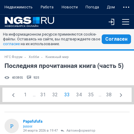
Недвижимость
Работа
Новости
Погода
Дом
На информационном ресурсе применяются cookie-
Согласен
файлы. Оставаясь на сайте, вы подтверждаете свое
согласие
на их использование.
НГС.Форум
Хобби
Книжный мир
Последняя прочитанная книга (часть 5)
403801
925
1
...
31
32
33
34
35
...
38
Papafufufa
P
junior
24 марта 2026 в 19:47
Автоинформатор