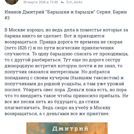
30 марта 2026 в 15:48
Ech_Aleks
Иванов Дмитрий "Барышни и барыши" Серия: Барин
#3
В Москве хорошо, но ведь дела в поместье которые за
барина никто не сделает. Вот и приходится
возвращаться. Правда дорога те времена не скорая
(лето 1826 г) и по пути всяческие приключения
случаются. То одну барышню спасать от проходимца,
то с другой разбираться. Тут еще по дороге сестру
двоюродную встретил которую почти и не знал, то
попутчик оказался интересным. Но добрался
попаданец с своим кучером (бывшим таксистом) и
попутчиками до родной усадьбы, а там уже урожай
поспел. Убирать овес пора. Деньги пока есть, но пора
что то внедрить такое чтобы приносило прибыль. Не
все же песни петь из будущего, да стихи
плагиатничать. Ведь скоро на учебу в Москву
возвращаться, а с деньгами все же приятнее.