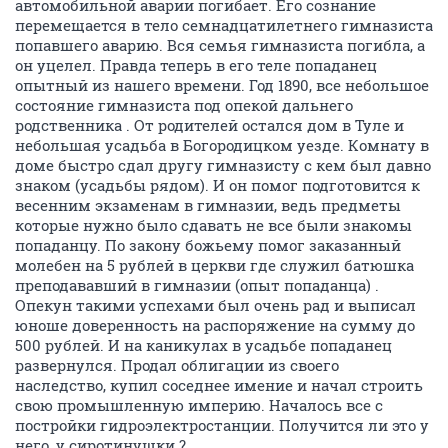
автомобильной аварии погибает. Его сознание
перемещается в тело семнадцатилетнего гимназиста
попавшего аварию. Вся семья гимназиста погибла, а
он уцелел. Правда теперь в его теле попаданец
опытный из нашего времени. Год 1890, все небольшое
состояние гимназиста под опекой дальнего
родственника . От родителей остался дом в Туле и
небольшая усадьба в Богородицком уезде. Комнату в
доме быстро сдал другу гимназисту с кем был давно
знаком (усадьбы рядом). И он помог подготовится к
весенним экзаменам в гимназии, ведь предметы
которые нужно было сдавать не все были знакомы
попаданцу. По закону божьему помог заказанный
молебен на 5 рублей в церкви где служил батюшка
преподававший в гимназии (опыт попаданца) .
Опекун такими успехами был очень рад и выписал
юноше доверенность на распоряжение на сумму до
500 рублей. И на каникулах в усадьбе попаданец
развернулся. Продал облигации из своего
наследство, купил соседнее имение и начал строить
свою промышленную империю. Началось все с
постройки гидроэлектростанции. Получится ли это у
него, у сиротинушки ?