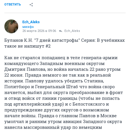
ОТВЕТИТЬ
Ech_Aleks
минфа
26 марта 2026 в 09:06
Ech_Aleks
Буланов К.Н. "7 дней катастрофы" Серия: В учебниках
такое не напишут #2
Как не старался попаданец в теле генерала-армии
командующего Западным военным округом
Дмитрия Павлова, но война началась 22 рано утром
22 июня. Правда немного не так как в реальной
истории. Павлову удалось убедить Сталина,
Политбюро и Генеральный Штаб что война скоро
начнется, выбил для округа преобразование в фронт
и отвод войск от линии границы (чтобы не попасть
под артиллерийский удар) и с Белостокского и
предупреждение других округов о возможном
начале войны. Правда о главном Павлов в Москве
умолчал и ранним утром авиация Западного округа
нанесла массированный удар по немецким