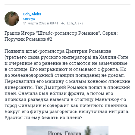
Ech_Aleks
минфа
31 марта 2026 в 08:41
Ech_Aleks
Градов Игорь "Штабс-ротмистр Романов". Серия:
Поручик Романов #2
Подвиги штаб-ротмистра Дмитрия Романова
(третьего сына русского императора) на Халхин-Голе
и очередное его ранение не остаются не замеченные
в столице. Его награждают и отзывают с фронта. Но
до железнодорожной станции попаданец не доехал.
Перехватили его машину с малым конвоем японские
диверсанты. Так Дмитрий Романов попал в японский
плен. Сначала был вблизи фронта, а потом его
японская разведка вывезла в столицу Маньчжоу-го
город Синьцзин и содержит как почетного пленника.
Вокруг его фигуры разгорелась нешуточная интрига.
Удастся ли ему бежать из плена?