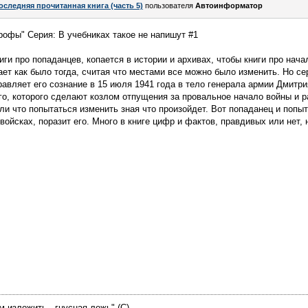
оследняя прочитанная книга (часть 5)
пользователя
Автоинформатор
трофы" Серия: В учебниках такое не напишут #1
ниги про попаданцев, копается в истории и архивах, чтобы книги про на
ет как было тогда, считая что местами все можно было изменить. Но се
тправляет его сознание в 15 июля 1941 года в тело генерала армии Дмит
го, которого сделают козлом отпущения за провальное начало войны и 
и что попытаться изменить зная что произойдет. Вот попаданец и попыта
войсках, поразит его. Много в книге цифр и фактов, правдивых или нет,
м изложить - гнусная ложь" (С)