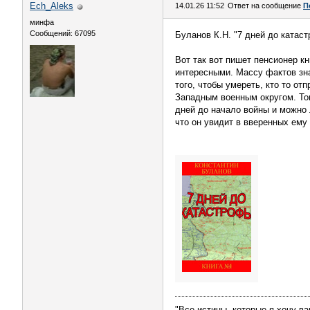
Ech_Aleks
14.01.26 11:52
Ответ на сообщение
П
минфа
Сообщений: 67095
Буланов К.Н. "7 дней до катас
Вот так вот пишет пенсионер к
интересными. Массу фактов зна
того, чтобы умереть, кто то о
Западным военным округом. То
дней до начало войны и можно л
что он увидит в вверенных ему 
"Все истины, которые я хочу ва