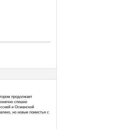
атором продолжает
конечно спешно
уссией и Османской
алеко, но новые поместья с