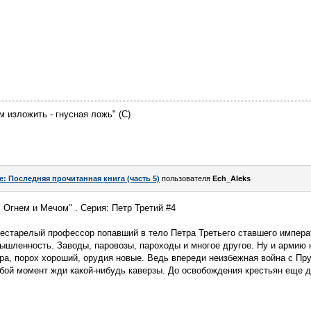
м изложить - гнусная ложь" (С)
e: Последняя прочитанная книга (часть 5)
пользователя
Ech_Aleks
 Огнем и Мечом" . Серия: Петр Третий #4
Престарелый профессор попавший в тело Петра Третьего ставшего импер
ышленность. Заводы, паровозы, пароходы и многое другое. Ну и армию 
ра, порох хороший, орудия новые. Ведь впереди неизбежная война с Пр
бой момент жди какой-нибудь каверзы. До освобождения крестьян еще д