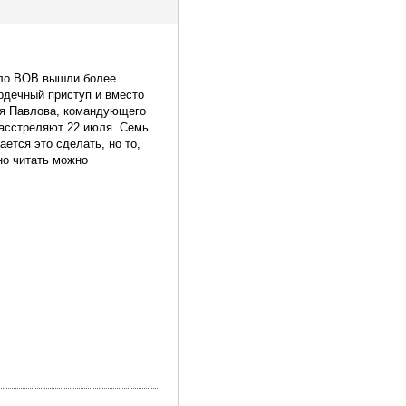
чало ВОВ вышли более
рдечный приступ и вместо
рия Павлова, командующего
расстреляют 22 июля. Семь
ется это сделать, но то,
 но читать можно