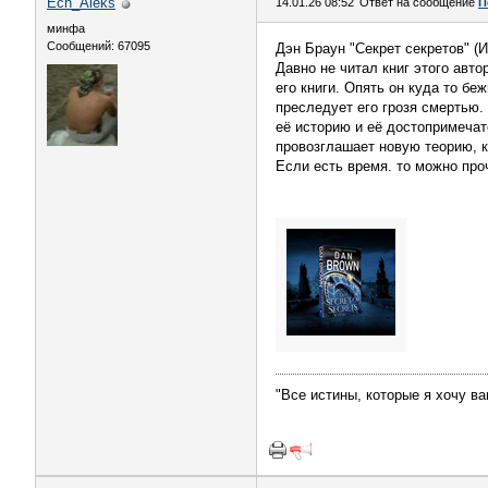
Ech_Aleks
14.01.26 08:52
Ответ на сообщение
П
минфа
Сообщений: 67095
Дэн Браун "Секрет секретов" (И
Давно не читал книг этого авто
его книги. Опять он куда то бе
преследует его грозя смертью. 
её историю и её достопримечате
провозглашает новую теорию, к
Если есть время. то можно про
"Все истины, которые я хочу ва