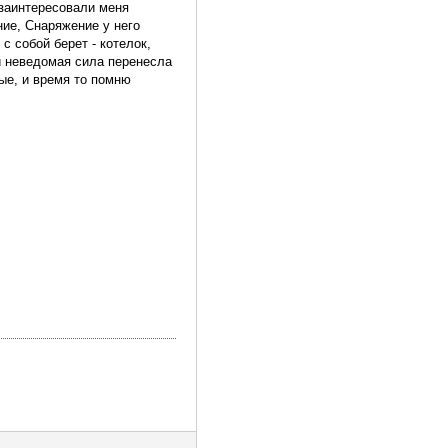
и заинтересовали меня
ние, Снаряжение у него
с собой берет - котелок,
и неведомая сила перенесла
мые, и время то помню