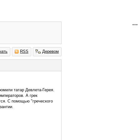
чать
RSS
Деревом
ромили татар Девлета-Герея.
императоров. А грек
тся. С помощью "греческого
зантии.