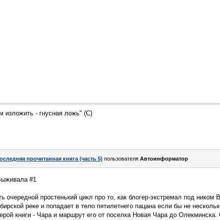
м изложить - гнусная ложь" (С)
оследняя прочитанная книга (часть 5)
пользователя
Автоинформатор
 Выживала #1
ть очередной простенький цикл про то, как блогер-экстремал под ником 
ибирской реке и попадает в тело пятилетнего пацана если бы не несколь
ерой книги - Чара и маршрут его от поселка Новая Чара до Олекминска.