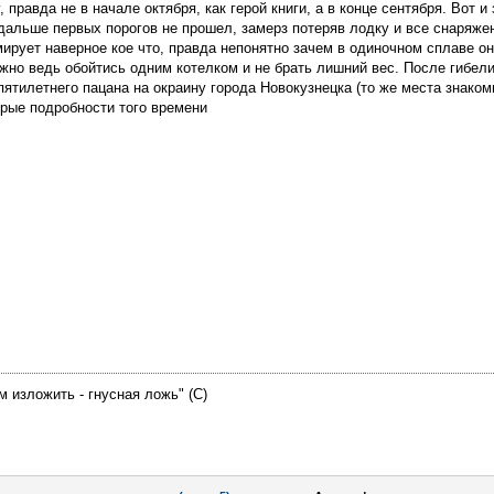
 правда не в начале октября, как герой книги, а в конце сентября. Вот 
дальше первых порогов не прошел, замерз потеряв лодку и все снаряже
ирует наверное кое что, правда непонятно зачем в одиночном сплаве он 
жно ведь обойтись одним котелком и не брать лишний вес. После гибел
 пятилетнего пацана на окраину города Новокузнецка (то же места знако
орые подробности того времени
м изложить - гнусная ложь" (С)