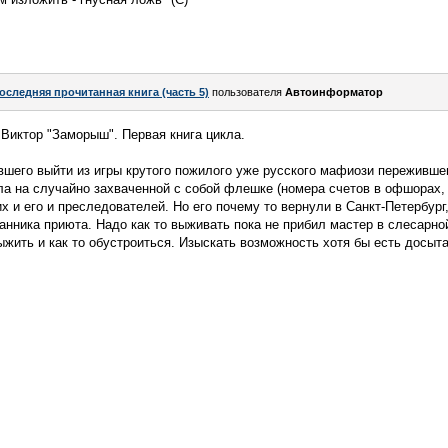
оследняя прочитанная книга (часть 5)
пользователя
Автоинформатор
Виктор "Заморыш". Первая книга цикла.
шего выйти из игры крутого пожилого уже русского мафиози пережившег
а на случайно захваченной с собой флешке (номера счетов в офшорах,
 и его и преследователей. Но его почему то вернули в Санкт-Петербург,
анника приюта. Надо как то выживать пока не прибил мастер в слесарно
ыжить и как то обустроиться. Изыскать возможность хотя бы есть досыта