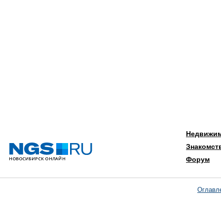
Недвижи
Знакомст
Форум
Оглавл