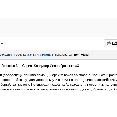
→
Пе
оследняя прочитанная книга (часть 5)
пользователя
Ech_Aleks
Грозного 3" . Серия: Кондитер Ивана Грозного #3
й (попаданец), пришла помощь царских войск во главе с Иоанном и разг
 с собой в Москву, дал деревеньку и женил на наследнице византийских 
борьбу за чистоту. Но впереди поход на Астрахань, а потом, как получи
или и ногаев и крымских татар вместе османами. Даже добрались до Ви