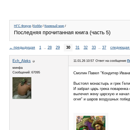
НГС.Форум
/
Хобби
/
Книжный мир
/
Последняя прочитанная книга (часть 5)
1
..
28
29
30
31
32
33
..
37
←
предыдущая
следующая
Ech_Aleks
11.01.26 10:57
Ответ на сообщение
П
минфа
Сообщений: 67095
Смолин Павел "Кондитер Ивана 
Выстоял монастырь и грек Гели
И забрал царь грека поваренка
вылечил жену царскую и начал 
огня" и шаров воздушных побед