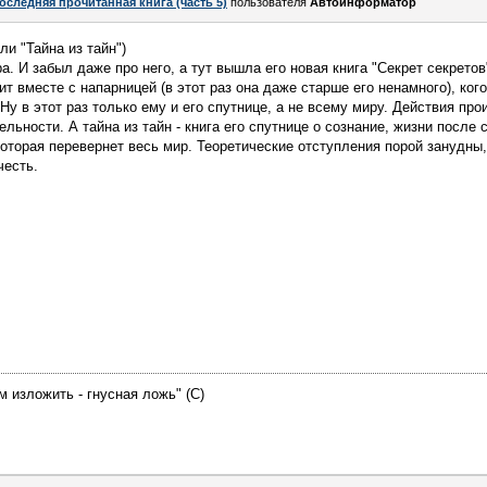
оследняя прочитанная книга (часть 5)
пользователя
Автоинформатор
ли "Тайна из тайн")
ра. И забыл даже про него, а тут вышла его новая книга "Секрет секретов
жит вместе с напарницей (в этот раз она даже старше его ненамного), кого
Ну в этот раз только ему и его спутнице, а не всему миру. Действия пр
льности. А тайна из тайн - книга его спутнице о сознание, жизни после 
оторая перевернет весь мир. Теоретические отступления порой занудны,
честь.
м изложить - гнусная ложь" (С)