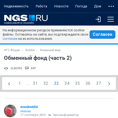
Недвижимость
Работа
Новости
Погода
Дом
На информационном ресурсе применяются cookie-
Согласен
файлы. Оставаясь на сайте, вы подтверждаете свое
согласие
на их использование.
НГС.Форум
Хобби
Книжный мир
Обменный фонд (часть 2)
1124769
907
1
...
31
32
33
34
35
36
37
woodoo654
veteran
17 сентября 2015
Автоинформатор