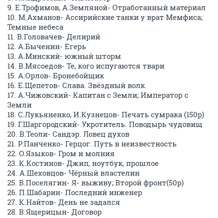
9. Е.Трофимов, А.Земляной- Отработанный материал
10. М.Ахманов- Ассирийские танки у врат Мемфиса;
Темные небеса
11. В.Головачев- Делирий
12. А.Быченин- Егерь
13. А.Минский- южный шторм
14. В.Мясоедов- Те, кого испугаются твари
15. А.Орлов- Бронебойщик
16. Е.Щепетов- Слава. Звёздный волк
17. А.Чижовский- Капитан с Земли; Император с
Земли
18. С.Лукьяненко, И.Кузнецов- Печать сумрака (150р)
19. Г.Шаргородский- Укротитель. Поводырь чудовищ
20. В.Теоли- Сандэр. Ловец духов
21. Р.Панченко- Герцог. Путь в неизвестность
22. О.Языков- Гром и молния
23. К.Костинов- Джип, ноутбук, прошлое
24. А.Шеховцов- Чёрный властелин
25. В.Поселягин- Я- выживу; Второй фронт(50р)
26. П.Шабарин- Последний инженер
27. К.Найтов- День не задался
28. В.Ящерицын- Договор