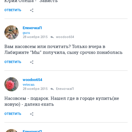
Юрий Олеша - "Зависть"
ОТВЕТИТЬ
ЕленочкаП
guru
28 ноября 2015
woodoo654
Вам насовсем или почитать? Только вчера в
Лабиринте "Мы" получила, сыну срочно понаболась
ОТВЕТИТЬ
woodoo654
veteran
28 ноября 2015
ЕленочкаП
Насовсем - подарок. Нашел где в городе купить(не
новую) - далеко ехать
ОТВЕТИТЬ
ЕленочкаП