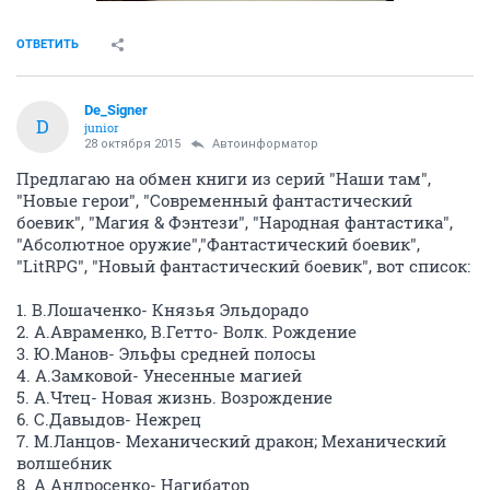
ОТВЕТИТЬ
De_Signer
D
junior
28 октября 2015
Автоинформатор
Предлагаю на обмен книги из серий "Наши там",
"Новые герои", "Современный фантастический
боевик", "Магия & Фэнтези", "Народная фантастика",
"Абсолютное оружие","Фантастический боевик",
"LitRPG", "Новый фантастический боевик", вот список:
1. В.Лошаченко- Князья Эльдорадо
2. А.Авраменко, В.Гетто- Волк. Рождение
3. Ю.Манов- Эльфы средней полосы
4. А.Замковой- Унесенные магией
5. А.Чтец- Новая жизнь. Возрождение
6. С.Давыдов- Нежрец
7. М.Ланцов- Механический дракон; Механический
волшебник
8. А.Андросенко- Нагибатор