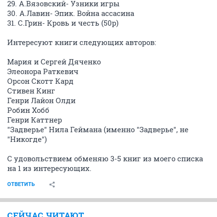
29. А.Вязовский- Узники игры
30. А.Лавин- Эпик. Война ассасина
31. С.Грин- Кровь и честь (50р)
Интересуют книги следующих авторов:
Мария и Сергей Дяченко
Элеонора Раткевич
Орсон Скотт Кард
Стивен Кинг
Генри Лайон Олди
Робин Хобб
Генри Каттнер
"Задверье" Нила Геймана (именно "Задверье", не
"Никогде")
С удовольствием обменяю 3-5 книг из моего списка
на 1 из интересующих.
ОТВЕТИТЬ
СЕЙЧАС ЧИТАЮТ