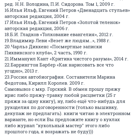
ред. Н.Н. Володина, П.И. Сидорова. Том 1, 2009 г.
16.Илья Ильф, Евгений Петров «Двенадцать стульев»
авторская редакция, 2004 г.
17.Илья Ильф, Евгений Петров «Золотой теленок»
авторская редакция, 2006 г.
18.Б.И. Гладков «Толкование евангелия», 2012 г.
19.Владимир Леви «Везет же людям…», 1988 г.
20.Чарльз Диккенс «Посмертные записки
Пиквикского клуба», 2 часть, 1990 г.
21.Иммануил Кант «Критика чистого разума», 2014 г.
22.Баррингтон Барбер «Как нарисовать все что
угодно», 2013 г.
23.Россия автобиография. Составители Марина
Федотова, Кирилл Королев. 2009 г.
Самовывоз с мкр. Горский. В обмен прошу пряжу
ирис либо пряжу-травку любой расцветки (25 г
пряжи за одну книгу), ну, либо ещё что-нибудь для
рукоделия по договоренности (только вышивку,
декупаж не предлагать). книги читаю в электронном
варианте, но если Вы предложите книгу о куклах
либо журнал "кукольный мастер" этого либо
прошлого года, я возражать не буду)))