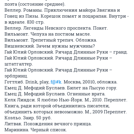
поэта (состояние среднее).
Веллер. Романы. Приключения майора Звягина и
Гонец из Пизы. Корешок помят и поцарапан. Внутри -
в идеале. 830 стр.
Веллер. Легенды Невского проспекта. Покет.
Вильмонт. Чепуха на постном масле.
Вильмонт. Трепетный трепач. Обложка.
Вишневский. Зачем нужны мужчины?
Гай Юлий Орловский. Ричард Длинные Руки – гранд.
Гай Юлий Орловский. Ричард Длинные Руки –
штатгалтер.
Гай Юлий Орловский. Ричард Длинные Руки –
эрбпринц.
Готтлиб. Drink, play,
f@#k.
Москва, 20010, обложка.
Емец Д. Мефодий Буслаев. Билет на Лысую гору.
Емец Д. Мефодий Буслаев. Огненные врата.
Келк Линдси. Я люблю Нью-Йорк. М., 2010. Переплет.
Книга, ради которой объединились писатели,
объединить которых невозможно. М., 2009 Переплет.
Коэльо. Заир. 50 руб.
Литвак. Похождения вечного принца.
Маринина. Черный список.