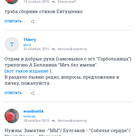
19 ноября 2015
ЕленочкаП
трэба сборник стихов Евтушенко
ОТВЕТИТЬ
Thierry
T
guru
23 ноября 2015
Автоинформатор
Отдам в добрые руки (самовывоз с ост."Горбольница")
трилогию А.Белянина "Меч без имени"
(
вот такое издание
).
В разделе бываю редко, вопросы, предложения в
личку, пожалуйста.
ОТВЕТИТЬ
woodoo654
veteran
28 ноября 2015
Автоинформатор
Нужны: Замятин -"МЫ"/ Булгаков - "Собачье сердце"/