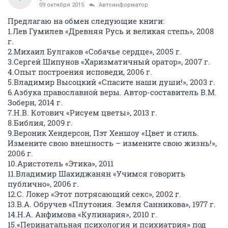
09 октября 2015
Автоинформатор
Предлагаю на обмен следующие книги:
1.Лев Гумилев «Древняя Русь и великая степь», 2008
г.
2.Михаил Булгаков «Собачье сердце», 2005 г.
3.Сергей Шипунов «Харизматичный оратор», 2007 г.
4.Опыт построения исповеди, 2006 г.
5.Владимир Высоцкий «Спасите наши души!», 2003 г.
6.Азбука православной веры. Автор-составитель В.М.
Зоберн, 2014 г.
7.Н.В. Котович «Рисуем цветы», 2013 г.
8.Библия, 2009 г.
9.Вероник Хендерсон, Пэт Хеншоу «Цвет и стиль.
Измените свою внешность – измените свою жизнь!»,
2006 г.
10.Аристотель «Этика», 2011
11.Владимир Шахиджанян «Учимся говорить
публично», 2006 г.
12.С. Локер «Этот потрясающий секс», 2002 г.
13.В.А. Обручев «Плутония. Земля Санникова», 1977 г.
14.Н.А. Анфимова «Кулинария», 2010 г.
15.«Перинатальная психология и психиатрия» под