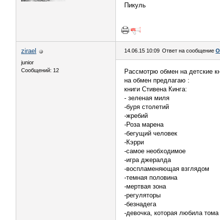
Пикуль
zirael
14.06.15 10:09
Ответ на сообщение
О
junior
Сообщений: 12
Рассмотрю обмен на детские кн
на обмен предлагаю :
книги Стивена Кинга:
- зеленая миля
-буря столетий
-жребий
-Роза марена
-бегущий человек
-Кэрри
-самое необходимое
-игра джералда
-воспламеняющая взглядом
-темная половина
-мертвая зона
-регуляторы
-безнадега
-девочка, которая любила тома