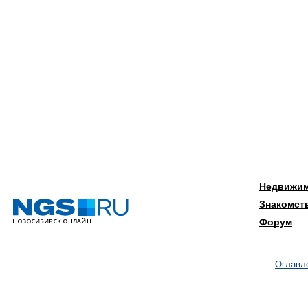
Недвижи
Знакомст
Форум
Оглавл