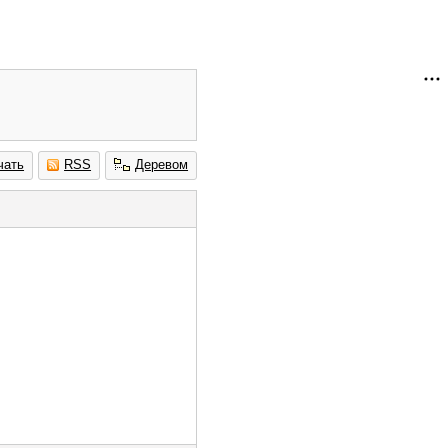
чать
RSS
Деревом