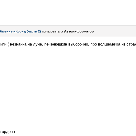
бменный фонд (часть 2)
пользователя
Автоинформатор
иги ( незнайка на луне, печенюшкин выборочно, про волшебника из стран
 гордона