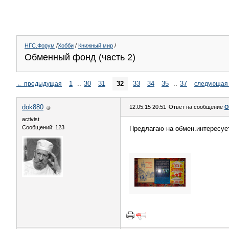
НГС.Форум
/
Хобби
/
Книжный мир
/
Обменный фонд (часть 2)
1
..
30
31
32
33
34
35
..
37
←
предыдущая
следующая
dok880
12.05.15 20:51
Ответ на сообщение
О
activist
Сообщений: 123
Предлагаю на обмен.интересуе