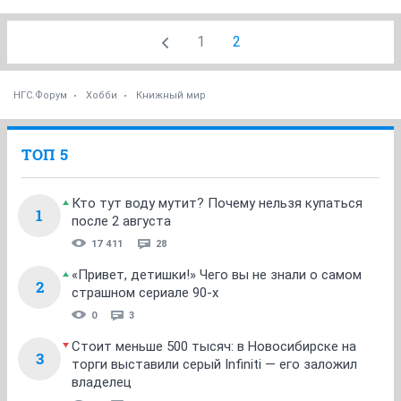
1
2
НГС.Форум
Хобби
Книжный мир
ТОП 5
Кто тут воду мутит? Почему нельзя купаться
1
после 2 августа
17 411
28
«Привет, детишки!» Чего вы не знали о самом
2
страшном сериале 90-х
0
3
Стоит меньше 500 тысяч: в Новосибирске на
3
торги выставили серый Infiniti — его заложил
владелец