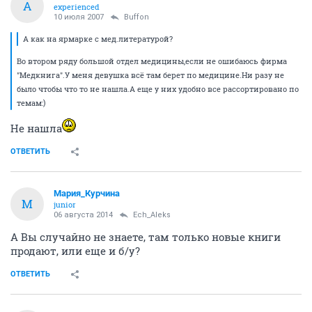
A
experienced
10 июля 2007
Buffon
А как на ярмарке с мед.литературой?
Во втором ряду большой отдел медицины,если не ошибаюсь фирма
"Медкнига".У меня девушка всё там берет по медицине.Ни разу не
было чтобы что то не нашла.А еще у них удобно все рассортировано по
темам:)
Не нашла
ОТВЕТИТЬ
Мария_Курчина
М
junior
06 августа 2014
Ech_Aleks
А Вы случайно не знаете, там только новые книги
продают, или еще и б/у?
ОТВЕТИТЬ