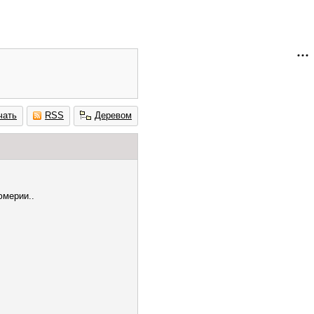
чать
RSS
Деревом
мерии..