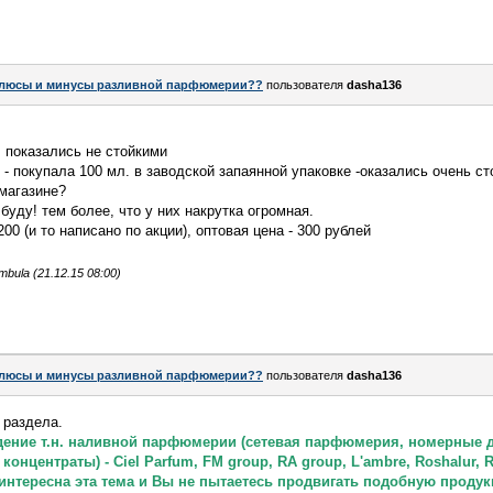
люсы и минусы разливной парфюмерии??
пользователя
dasha136
, показались не стойкими
 - покупала 100 мл. в заводской запаянной упаковке -оказались очень ст
магазине?
буду! тем более, что у них накрутка огромная.
1200 (и то написано по акции), оптовая цена - 300 рублей
ula (21.12.15 08:00)
люсы и минусы разливной парфюмерии??
пользователя
dasha136
 раздела.
ждение т.н. наливной парфюмерии (сетевая парфюмерия, номерные д
центраты) - Ciel Parfum, FM group, RA group, L'ambre, Roshalur, Ren
 интересна эта тема и Вы не пытаетесь продвигать подобную продук