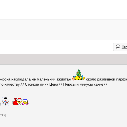
Пе
бирска наблюдала не маленький ажиотаж
около разливной парфю
 по качеству?? Стойкие ли?? Цена?? Плюсы и минусы какие??
!
1:19)