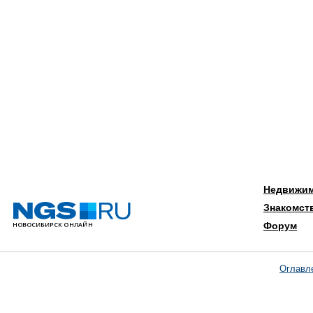
Недвижи
Знакомст
Форум
Оглавл