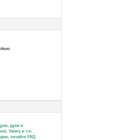
ойкие.
ухи, духи в
i, Valery и т.п.
цию, читайте FAQ.