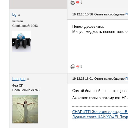
bg
19.12.15 15:36
Ответ на сообщение
П
veteran
Сообщений: 1063
Плюс- дешевизна.
Минус- жидкость непонятного с
Imagine
19.12.15 18:01
Ответ на сообщение
П
Фея СП
Сообщений: 24766
Самый большой плюс это цена 
Ажиотаж только потому как НГ
CHARUTTI Женская одежда 
Лучшие сорта ЧАЙ/КОФЕ! Пуэр