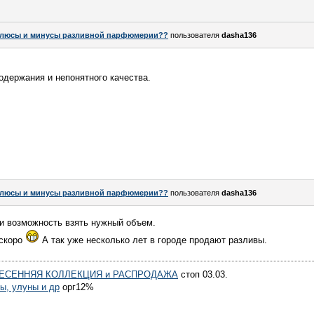
люсы и минусы разливной парфюмерии??
пользователя
dasha136
одержания и непонятного качества.
люсы и минусы разливной парфюмерии??
пользователя
dasha136
и возможность взять нужный объем.
 скоро
А так уже несколько лет в городе продают разливы.
- ВЕСЕННЯЯ КОЛЛЕКЦИЯ и РАСПРОДАЖА
стоп 03.03.
ы, улуны и др
орг12%