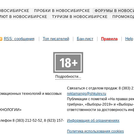
НОВОСИБИРСКЕ
ПРОБКИ В НОВОСИБИРСКЕ
ФОРУМЫ В НОВОС
ЛЮТ В НОВОСИБИРСКЕ
ТУРИЗМ В НОВОСИБИРСКЕ
ПРОМОКО
RSS: сообщения
Топ писателей
Бан-лист
Правила
Help
Подробности...
Связаться с отделом продаж: 8 (383) 21
ормационных технологий и массовых
reklamangs@shkulev.ru
Публикации с пометкой «На правах ре
трибуна», «Выборы-2019» и «Выборы-
ТЕХНОЛОГИИ»
ответственности за достоверность и
лефон 8 (383) 212-52-52, 8 (923) 157-
Информация об ограничениях
Политика использования cookies