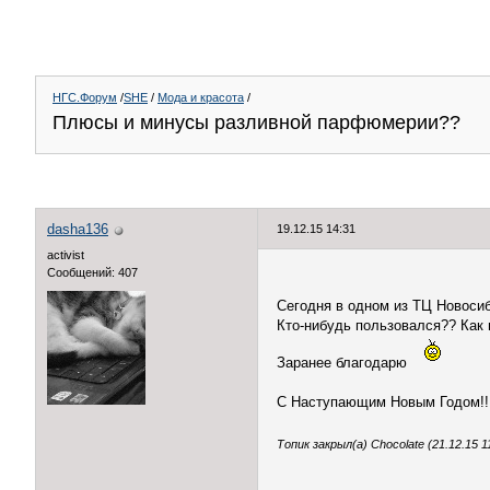
НГС.Форум
/
SHE
/
Мода и красота
/
Плюсы и минусы разливной парфюмерии??
dasha136
19.12.15 14:31
activist
Сообщений: 407
Сегодня в одном из ТЦ Новоси
Кто-нибудь пользовался?? Как
Заранее благодарю
С Наступающим Новым Годом!!
Топик закрыл(а) Chocolate (21.12.15 1