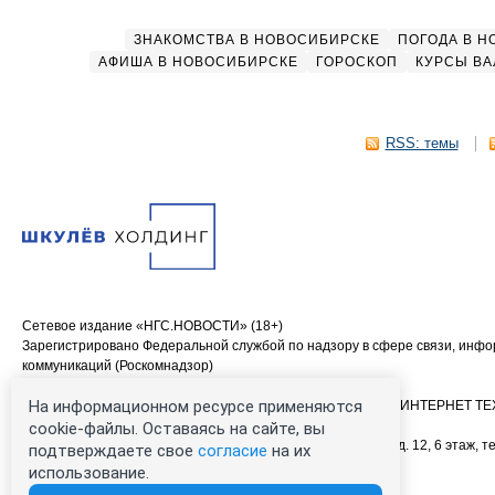
ЗНАКОМСТВА В НОВОСИБИРСКЕ
ПОГОДА В 
АФИША В НОВОСИБИРСКЕ
ГОРОСКОП
КУРСЫ ВА
RSS: темы
Сетевое издание «НГС.НОВОСТИ» (18+)
Зарегистрировано Федеральной службой по надзору в сфере связи, инф
коммуникаций (Роскомнадзор)
Свидетельство о регистрации СМИ ЭЛ № ФС 77—84683
На информационном ресурсе применяются
Учредитель: Общество с ограниченной ответственностью «ИНТЕРНЕТ 
Главный редактор: Громкова Елена Александровна
cookie-файлы. Оставаясь на сайте, вы
Адрес редакции: 630099, Россия, Новосибирск, ул. Ленина, д. 12, 6 этаж, те
подтверждаете свое
согласие
на их
00-00 (круглосуточно)
использование.
Электронный адрес редакции:
ngs@shkulev.ru