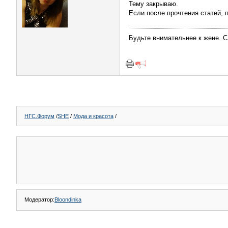
Тему закрываю.
Если после прочтения статей, 
Будьте внимательнее к жене. С
НГС.Форум
/
SHE
/
Мода и красота
/
Модератор:
Bloondinka