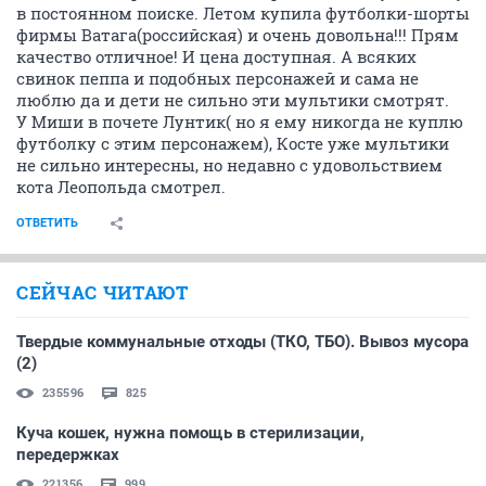
в постоянном поиске. Летом купила футболки-шорты
фирмы Ватага(российская) и очень довольна!!! Прям
качество отличное! И цена доступная. А всяких
свинок пеппа и подобных персонажей и сама не
люблю да и дети не сильно эти мультики смотрят.
У Миши в почете Лунтик( но я ему никогда не куплю
футболку с этим персонажем), Косте уже мультики
не сильно интересны, но недавно с удовольствием
кота Леопольда смотрел.
ОТВЕТИТЬ
СЕЙЧАС ЧИТАЮТ
Твердые коммунальные отходы (ТКО, ТБО). Вывоз мусора
(2)
235596
825
Куча кошек, нужна помощь в стерилизации,
передержках
221356
999