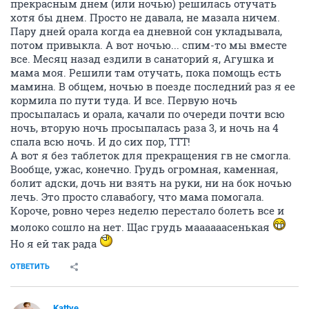
прекрасным днем (или ночью) решилась отучать
хотя бы днем. Просто не давала, не мазала ничем.
Пару дней орала когда еа дневной сон укладывала,
потом привыкла. А вот ночью... спим-то мы вместе
все. Месяц назад ездили в санаторий я, Агушка и
мама моя. Решили там отучать, пока помощь есть
мамина. В общем, ночью в поезде последний раз я ее
кормила по пути туда. И все. Первую ночь
просыпалась и орала, качали по очереди почти всю
ночь, вторую ночь просыпалась раза 3, и ночь на 4
спала всю ночь. И до сих пор, ТТТ!
А вот я без таблеток для прекращения гв не смогла.
Вообще, ужас, конечно. Грудь огромная, каменная,
болит адски, дочь ни взять на руки, ни на бок ночью
лечь. Это просто славабогу, что мама помогала.
Короче, ровно через неделю перестало болеть все и
молоко сошло на нет. Щас грудь маааааасенькая
Но я ей так рада
ОТВЕТИТЬ
Kattye