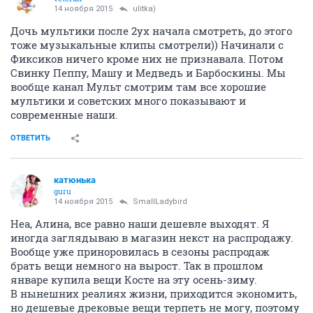
14 ноября 2015
ulitka)
Дочь мультики после 2ух начала смотреть, до этого
тоже музыкальные клипы смотрели)) Начинали с
Фиксиков ничего кроме них не признавала. Потом
Свинку Пеппу, Машу и Медведь и Барбоскины. Мы
вообще канал Мульт смотрим там все хорошие
мультики и советских много показывают и
современные наши.
ОТВЕТИТЬ
катюнька
guru
14 ноября 2015
SmallLadybird
Неа, Алина, все равно наши дешевле выходят. Я
иногда заглядываю в магазин некст на распродажу.
Вообще уже приноровилась в сезоны распродаж
брать вещи немного на вырост. Так в прошлом
январе купила вещи Косте на эту осень-зиму.
В нынешних реалиях жизни, приходится экономить,
но дешевые дрековые вещи терпеть не могу, поэтому