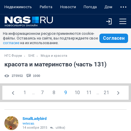
Недвижимость
Работа
Новости
Погода
Дом
На информационном ресурсе применяются cookie-
Согласен
файлы. Оставаясь на сайте, вы подтверждаете свое
согласие
на их использование.
НГС.Форум
SHE
Мода и красота
красота и материнство (часть 131)
275952
1000
1
...
7
8
9
10
11
...
21
SmallLadybird
veteran
14 ноября 2015
ulitka)