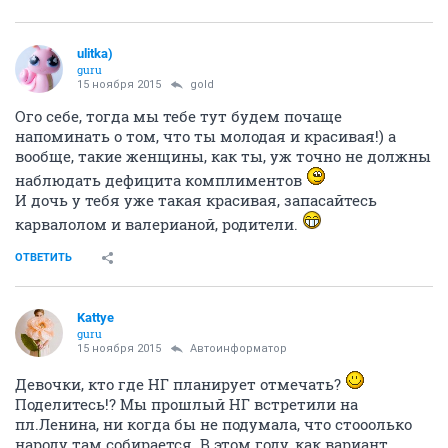
ulitka)
guru
15 ноября 2015
gold
Ого себе, тогда мы тебе тут будем почаще
напоминать о том, что ты молодая и красивая!) а
вообще, такие женщины, как ты, уж точно не должны
наблюдать дефицита комплиментов
И дочь у тебя уже такая красивая, запасайтесь
карвалолом и валерианой, родители.
ОТВЕТИТЬ
Kattye
guru
15 ноября 2015
Автоинформатор
Девочки, кто где НГ планирует отмечать?
Поделитесь!? Мы прошлый НГ встретили на
пл.Ленина, ни когда бы не подумала, что стооолько
народу там собирается. В этом году, как вариант