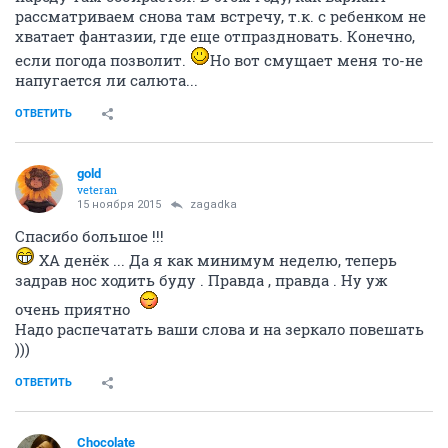
рассматриваем снова там встречу, т.к. с ребенком не
хватает фантазии, где еще отпраздновать. Конечно,
если погода позволит.
Но вот смущает меня то-не
напугается ли салюта...
ОТВЕТИТЬ
gold
veteran
15 ноября 2015
zagadka
Спасибо большое !!!
ХА денёк ... Да я как минимум неделю, теперь
задрав нос ходить буду . Правда , правда . Ну уж
очень приятно
Надо распечатать ваши слова и на зеркало повешать
)))
ОТВЕТИТЬ
Chocolate