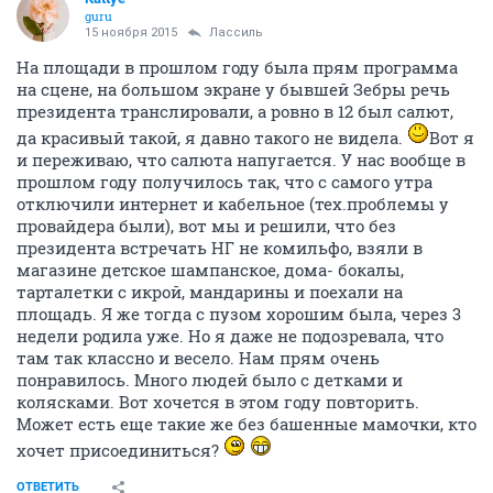
guru
15 ноября 2015
Лассиль
На площади в прошлом году была прям программа
на сцене, на большом экране у бывшей Зебры речь
президента транслировали, а ровно в 12 был салют,
да красивый такой, я давно такого не видела.
Вот я
и переживаю, что салюта напугается. У нас вообще в
прошлом году получилось так, что с самого утра
отключили интернет и кабельное (тех.проблемы у
провайдера были), вот мы и решили, что без
президента встречать НГ не комильфо, взяли в
магазине детское шампанское, дома- бокалы,
тарталетки с икрой, мандарины и поехали на
площадь. Я же тогда с пузом хорошим была, через 3
недели родила уже. Но я даже не подозревала, что
там так классно и весело. Нам прям очень
понравилось. Много людей было с детками и
колясками. Вот хочется в этом году повторить.
Может есть еще такие же без башенные мамочки, кто
хочет присоединиться?
ОТВЕТИТЬ