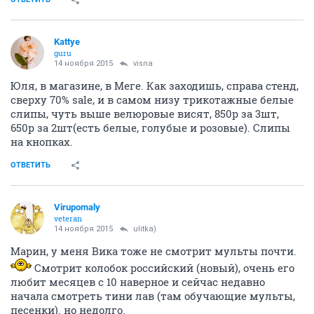
Kattye
guru
14 ноября 2015
visna
Юля, в магазине, в Меге. Как заходишь, справа стенд,
сверху 70% sale, и в самом низу трикотажные белые
слипы, чуть выше велюровые висят, 850р за 3шт,
650р за 2шт(есть белые, голубые и розовые). Слипы
на кнопках.
ОТВЕТИТЬ
Virupomaly
veteran
14 ноября 2015
ulitka)
Марин, у меня Вика тоже не смотрит мульты почти.
Смотрит колобок российский (новый), очень его
любит месяцев с 10 наверное и сейчас недавно
начала смотреть тини лав (там обучающие мульты,
песенки). но недолго.