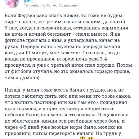
guru
15 ноября 2015
Эвдемония
Если Федька рано спать ляжет, то тоже не будем
сидеть долго, встретим, салаты поедим, да спать)
У нас, когда гв сворачивали, оставались кормления
на ночь и ночной безлимит - спали вместе. Я на
фитболе прыгала с ним, а укладывала, качая на
руках. Первую ночь с мужем по очереди качали
каждый 10 минут, мне кажется. Сын орал, но до
конца не просвпался, вторую ночь раза 3-4
проснулся, и уже с третьей ночи спал хорошо. Потом
от фитбола отучала, но это оказалось гораздо проще,
чем я думала)
Наташ, у меня тоже жесть была с грудью, но я не
хотела таблетку пить, ибо для меня это то же самое,
что выпить пастинор или как там его - лошадиная
доза гормона, и у приятельницы неприятные
побочки были, она меня и отговорила. Я сцеживала
до облегчения, камни эти разбивала через боль, и
через 4-5 дней уже вообще норм было, молоко не
приходило, потом перегорать начало. Но грудь у