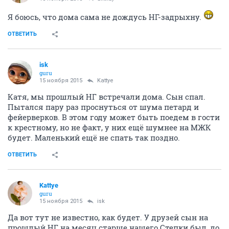
Я боюсь, что дома сама не дождусь НГ-задрыхну.
ОТВЕТИТЬ
isk
guru
15 ноября 2015
Kattye
Катя, мы прошлый НГ встречали дома. Сын спал.
Пытался пару раз проснуться от шума петард и
фейерверков. В этом году может быть поедем в гости
к крестному, но не факт, у них ещё шумнее на МЖК
будет. Маленький ещё не спать так поздно.
ОТВЕТИТЬ
Kattye
guru
15 ноября 2015
isk
Да вот тут не известно, как будет. У друзей сын на
прошлый НГ на месяц старше нашего Степки был, до