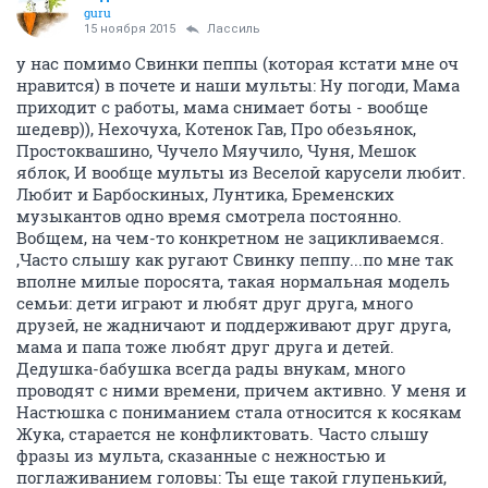
guru
15 ноября 2015
Лассиль
у нас помимо Свинки пеппы (которая кстати мне оч
нравится) в почете и наши мульты: Ну погоди, Мама
приходит с работы, мама снимает боты - вообще
шедевр)), Нехочуха, Котенок Гав, Про обезьянок,
Простоквашино, Чучело Мяучило, Чуня, Мешок
яблок, И вообще мульты из Веселой карусели любит.
Любит и Барбоскиных, Лунтика, Бременских
музыкантов одно время смотрела постоянно.
Вобщем, на чем-то конкретном не зацикливаемся.
,Часто слышу как ругают Свинку пеппу...по мне так
вполне милые поросята, такая нормальная модель
семьи: дети играют и любят друг друга, много
друзей, не жадничают и поддерживают друг друга,
мама и папа тоже любят друг друга и детей.
Дедушка-бабушка всегда рады внукам, много
проводят с ними времени, причем активно. У меня и
Настюшка с пониманием стала относится к косякам
Жука, старается не конфликтовать. Часто слышу
фразы из мульта, сказанные с нежностью и
поглаживанием головы: Ты еще такой глупенький,