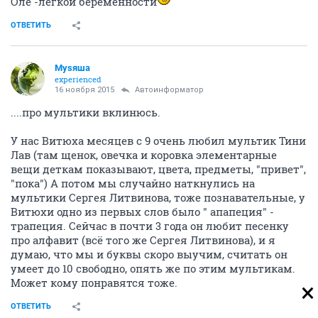
Оле -легкой беременности
ОТВЕТИТЬ
Муsяша
experienced
16 ноября 2015
Автоинформатор
....про мультики вклинюсь.
У нас Витюха месяцев с 9 очень любил мультик Тини
Лав (там щенок, овечка и коровка элементарные
вещи деткам показывают, цвета, предметы, "привет",
"пока") А потом мы случайно наткнулись на
мультики Сергея Литвинова, тоже познавательные, у
Витюхи одно из первых слов было " апапеция" -
трапеция. Сейчас в почти 3 года он любит песенку
про алфавит (всё того же Сергея Литвинова), и я
думаю, что мы и буквы скоро выучим, считать он
умеет до 10 свободно, опять же по этим мультикам.
Может кому понравятся тоже.
ОТВЕТИТЬ