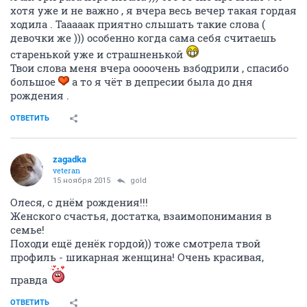
хотя уже и не важно , я вчера весь вечер такая гордая
ходила . Тааааак приятно слышать такие слова (
девочки же ))) особенно когда сама себя считаешь
старенькой уже и страшненькой
Твои слова меня вчера оооочень взбодрили , спасибо
большое
а то я чёт в депресии была до дня
рождения .
ОТВЕТИТЬ
zagadka
veteran
15 ноября 2015
gold
Олеся, с днём рождения!!!
Женского счастья, достатка, взаимопонимания в
семье!
Походи ещё денёк гордой)) тоже смотрела твой
профиль - шикарная женщина! Очень красивая,
правда
ОТВЕТИТЬ