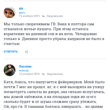
isk
guru
15 ноября 2015
Эвдемония
Мы только сворачиваем ГВ. Ваня в полтора сам
отказался ночью кушать. При этом осталось
кормление на дневной сон и на ночь. Укладываю
только я. Дневное просто убрала, капризов не было к
счастью.
ОТВЕТИТЬ
Лассиль
veteran
15 ноября 2015
Эвдемония
Катя, боюсь, что напугается фейерверков. Моей было
почти 7 мес на прошл. нг, я с ней выходила на улицу
посмотреть салюты во дворе, она сильно испугалась,
мы домой забежали, а на площади поди их огого
сколько будет и от шума сложнее сразу убежать.
Ой, про гв. Я таааааак боялась завершать... но одним