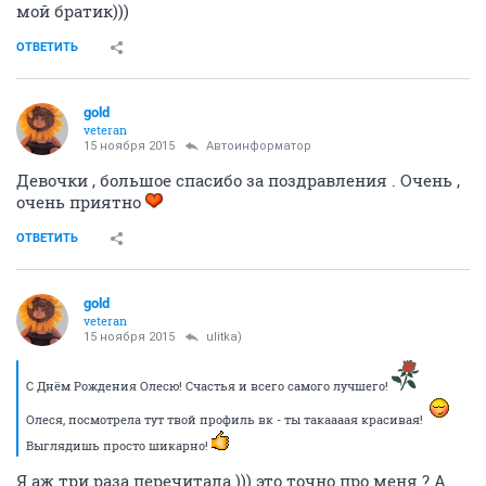
мой братик)))
ОТВЕТИТЬ
gold
veteran
15 ноября 2015
Автоинформатор
Девочки , большое спасибо за поздравления . Очень ,
очень приятно
ОТВЕТИТЬ
gold
veteran
15 ноября 2015
ulitka)
С Днём Рождения Олесю! Счастья и всего самого лучшего!
Олеся, посмотрела тут твой профиль вк - ты такаааая красивая!
Выглядишь просто шикарно!
Я аж три раза перечитала ))) это точно про меня ? А