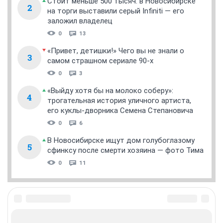
Стоит меньше 500 тысяч: в Новосибирске
2
на торги выставили серый Infiniti — его
заложил владелец
0
13
«Привет, детишки!» Чего вы не знали о
3
самом страшном сериале 90-х
0
3
«Выйду хотя бы на молоко соберу»:
4
трогательная история уличного артиста,
его куклы-дворника Семена Степановича
0
6
В Новосибирске ищут дом голубоглазому
5
сфинксу после смерти хозяина — фото Тима
0
11
ЗНАКОМСТВА В НОВОСИБИРСКЕ