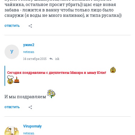
чайника, остальное просит убрать)) щас еще новая
забава - ложится в ванну чтобы только лицо было
снаружи (я воды не много наливаю), и типа русалка))
ОТВЕТИТЬ
ужик2
У
veteran
14 октября 2015
isk
Сегодня поздравляем с двухлетием Макара и маму Юлю!
И мы поздравляем
ОТВЕТИТЬ
Virupomaly
veteran