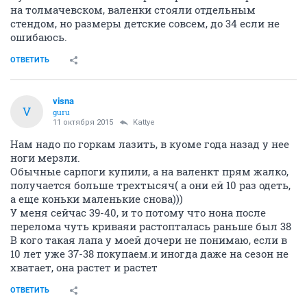
на толмачевском, валенки стояли отдельным
стендом, но размеры детские совсем, до 34 если не
ошибаюсь.
ОТВЕТИТЬ
visna
V
guru
11 октября 2015
Kattye
Нам надо по горкам лазить, в куоме года назад у нее
ноги мерзли.
Обычные сарпоги купили, а на валенкт прям жалко,
получается больше трехтысяч( а они ей 10 раз одеть,
а еще коньки маленькие снова)))
У меня сейчас 39-40, и то потому что нона после
перелома чуть криваяи растопталась раньше был 38
В кого такая лапа у моей дочери не понимаю, если в
10 лет уже 37-38 покупаем.и иногда даже на сезон не
хватает, она растет и растет
ОТВЕТИТЬ