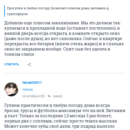
Прогулки в любую погоду, босиком\голяком дома, витамин д,
гриппферон
Добавлю еще плюсом закаливание. Мы это делаем так:
купаемся в прохладной воде (остывает постепенно), в
ванной дверь всегда открыта, в комнате открыто окно
(даже после душа), но нет сквозняка. Сейчас в квартире
перекрыты все батареи (иначе очень жарко) и в спальне
окно не закрываем вообще. Спит сын без одеяла в
тонком слипе.
ОТВЕТИТЬ
Ната692011
veteran
14 октября 2015
ужик2
Гуляем практически в любую погоду, дома всегда
бросая, трусы и футболка максимум что на ней. Витамин
д пьет. Только за последние 1,5 месяца 3 раз болеет,
первых два с соплями, сейчас просто темпа высокая.
Может конечно зубы своё дали, три подряд вылезло