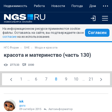
Недвижимость
Работа
Новости
Погода
Дом
На информационном ресурсе применяются cookie-
Согласен
файлы. Оставаясь на сайте, вы подтверждаете свое
согласие
на их использование.
НГС.Форум
SHE
Мода и красота
красота и материнство (часть 130)
277133
1000
1
...
6
7
8
9
10
...
21
isk
guru
09 октября 2015
Автоинформатор