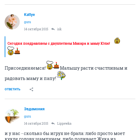
Kattye
guru
14 октября 2015
isk
Сегодня поздравляем с двухлетием Макара и маму Юлю!
Присоединяемся!
Малышу расти счастливым и
радовать маму и папу!
ОТВЕТИТЬ
Эвдемония
guru
14 октября 2015
Lippewka
и у нас - сколько бы игрух не брала: либо просто моет
кукле голову шампунем, либо поливает Жука из