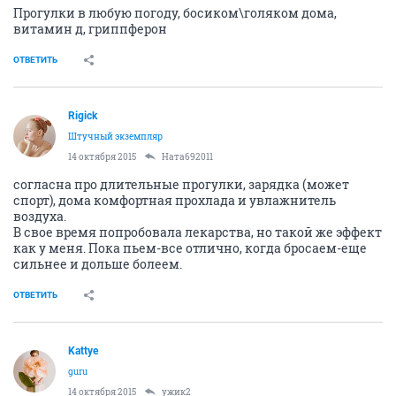
Прогулки в любую погоду, босиком\голяком дома,
витамин д, гриппферон
ОТВЕТИТЬ
Rigick
Штучный экземпляр
14 октября 2015
Ната692011
согласна про длительные прогулки, зарядка (может
спорт), дома комфортная прохлада и увлажнитель
воздуха.
В свое время попробовала лекарства, но такой же эффект
как у меня. Пока пьем-все отлично, когда бросаем-еще
сильнее и дольше болеем.
ОТВЕТИТЬ
Kattye
guru
14 октября 2015
ужик2