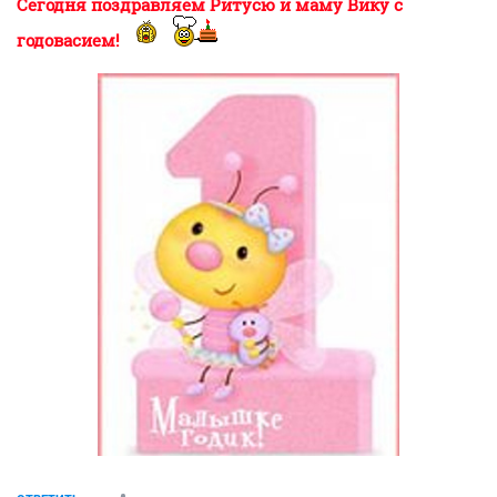
Сегодня поздравляем Ритусю и маму Вику с
годовасием!