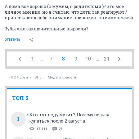
А дома все хорошо (с мужем, с родителями )? Это мое
личное мнение, но я считаю, что дети так реагируют /
привлекают к себе внимание при каких -то изменениях.
Зубы уже заключительные выросли?
ОТВЕТИТЬ
1
...
7
8
9
10
...
21
НГС.Форум
SHE
Мода и красота
ТОП 5
Кто тут воду мутит? Почему нельзя
1
купаться после 2 августа
17 411
28