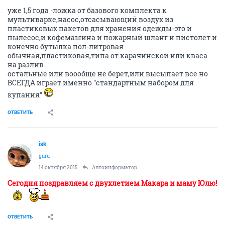
уже 1,5 года -ложка от базового комплекта к
мультиварке,насос,отсасывающий воздух из
пластиковых пакетов для хранения одежды-это и
пылесос,и кофемашина и пожарный шланг и пистолет.и
конечно бутылка пол-литровая
обычная,пластиковая,типа от карачинской или кваса
на разлив .
остальные или воообще не берет,или высыпает все.но
ВСЕГДА играет именно "стандартным набором для
купания"
ОТВЕТИТЬ
isk
guru
14 октября 2015
Автоинформатор
Сегодня поздравляем с двухлетием Макара и маму Юлю!
ОТВЕТИТЬ