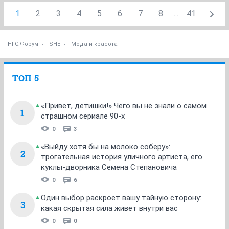
1
2
3
4
5
6
7
8
...
41
НГС.Форум
SHE
Мода и красота
ТОП 5
«Привет, детишки!» Чего вы не знали о самом
1
страшном сериале 90-х
0
3
«Выйду хотя бы на молоко соберу»:
2
трогательная история уличного артиста, его
куклы-дворника Семена Степановича
0
6
Один выбор раскроет вашу тайную сторону:
3
какая скрытая сила живет внутри вас
0
0