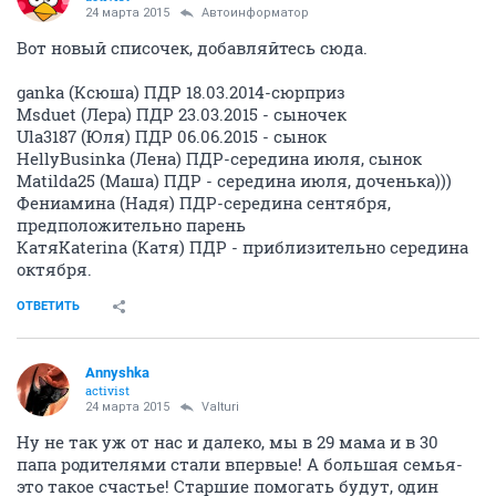
24 марта 2015
Автоинформатор
Вот новый списочек, добавляйтесь сюда.
ganka (Ксюша) ПДР 18.03.2014-сюрприз
Msduet (Лера) ПДР 23.03.2015 - сыночек
Ula3187 (Юля) ПДР 06.06.2015 - сынок
HellyBusinka (Лена) ПДР-середина июля, сынок
Matilda25 (Маша) ПДР - середина июля, доченька)))
Фениамина (Надя) ПДР-середина сентября,
предположительно парень
КатяKaterina (Катя) ПДР - приблизительно середина
октября.
ОТВЕТИТЬ
Annyshka
activist
24 марта 2015
Valturi
Ну не так уж от нас и далеко, мы в 29 мама и в 30
папа родителями стали впервые! А большая семья-
это такое счастье! Старшие помогать будут, один