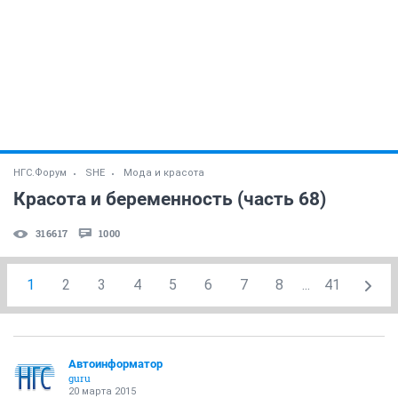
НГС.Форум
SHE
Мода и красота
Красота и беременность (часть 68)
316617
1000
1
2
3
4
5
6
7
8
...
41
Автоинформатор
guru
20 марта 2015