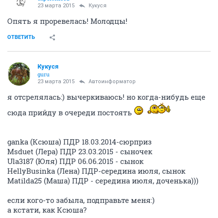
23 марта 2015
Кукуся
Опять я проревелась! Молодцы!
ОТВЕТИТЬ
Кукуся
guru
23 марта 2015
Автоинформатор
я отсрелялась:) вычеркиваюсь! но когда-нибудь еще
сюда прийду в очереди постоять
ganka (Ксюша) ПДР 18.03.2014-сюрприз
Msduet (Лера) ПДР 23.03.2015 - сыночек
Ula3187 (Юля) ПДР 06.06.2015 - сынок
HellyBusinka (Лена) ПДР-середина июля, сынок
Matilda25 (Маша) ПДР - середина июля, доченька)))
если кого-то забыла, подправьте меня:)
а кстати, как Ксюша?