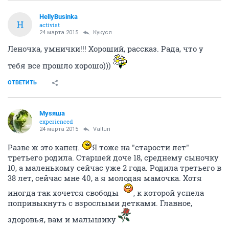
HellyBusinka
H
activist
24 марта 2015
Кукуся
Леночка, умнички!!! Хороший, рассказ. Рада, что у
тебя все прошло хорошо)))
ОТВЕТИТЬ
Муsяша
experienced
24 марта 2015
Valturi
Разве ж это капец.
Я тоже на "старости лет"
третьего родила. Старшей доче 18, среднему сыночку
10, а маленькому сейчас уже 2 года. Родила третьего в
38 лет, сейчас мне 40, а я молодая мамочка. Хотя
иногда так хочется свободы
, к которой успела
попривыкнуть с взрослыми детками. Главное,
здоровья, вам и малышику