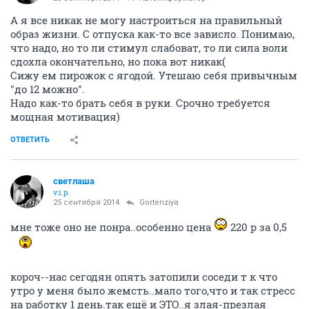
А я все никак не могу настроиться на правильный
образ жизни. С отпуска как-то все зависло. Понимаю,
что надо, но то ли стимул слабоват, то ли сила воли
сдохла окончательно, но пока вот никак(
Сижу ем пирожок с ягодой. Утешаю себя привычным
"до 12 можно".
Надо как-то брать себя в руки. Срочно требуется
мощная мотивация)
ОТВЕТИТЬ
светлаша
v.i.p.
25 сентября 2014
Gortenziya
мне тоже оно не понра..особенно цена
220 р за 0,5
короч--нас сегодян опять затопили соседи т к что
утро у меня было жемсть..мало того,что и так стресс
на работку 1 день.так ещё и ЭТО..я злая-презлая