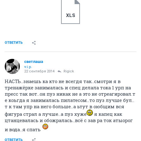
XLS
ОТВЕТИТЬ
светлаша
v.i.p.
22 сентября 2014
Rigick
НАСТЬ..знаешь ка кто не всегдя так..смотри я в
тренажёрке занималась и спец делала тока 1 урп на
пресс так вот..он пуз никак не а это не отреагировал.т
е коьгда я занималась пилатесом..то пуз лучше бул..
т к там упр на него больше..а ьтут в оюбщим вся
фигура страл а лучше..а пуз хуже
я капец как
цтанцевалась и обожралась..всё с зав ра ток атыорог
и вода..я спать
ОТВЕТИТЬ