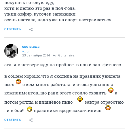
покупать готовую еду,
хотя и делаю это раз в пол-года.
ужин-кефир, кусочек запеканки
осень настала, надо уже на спорт настраиваться
ОТВЕТИТЬ
светлаша
v.i.p.
23 сентября 2014
Gortenziya
ага..я в четверг иду на пробное..в ноый зал..фитнесс..
в общем хорошо,что я сходила на праздник увидела
всех
с кем много работала..и стока услышвла
комплиментов..шо ради этого стоило сходить
а
потом роллы и вишнёвое пиво
завтра отработаю
..и в бой!!!
праздники вроде закончились..
ОТВЕТИТЬ