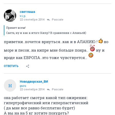
светлаша
v.i.p.
22 сентября 2014
Pascale
Привет всем!
Света, ну и как в итоге Кипр? В сравнении с Аланьей)
приветки..хочется врнуться..как и в АЛАНИЮ.!
но
море и песок..на кипре мне больше понра..
ну и
вроде как ЕВРОПА..это тоже чувствуется..
ОТВЕТИТЬ
Новодворcкая_ВИ
Н
guru
22 сентября 2014
Pascale
она работает смотря какой тип ожирения:
гипертрофический или гиперпастический
( да мне все равно бесплатно будет)
А вы на на 5 кг хотите похудеть?