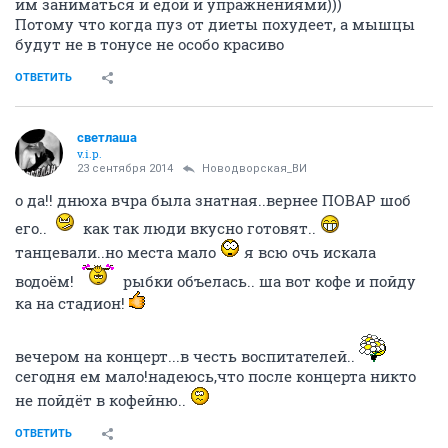
им заниматься и едой и упражнениями)))
Потому что когда пуз от диеты похудеет, а мышцы
будут не в тонусе не особо красиво
ОТВЕТИТЬ
светлаша
v.i.p.
23 сентября 2014
Новодворcкая_ВИ
о да!! днюха вчра была знатная..вернее ПОВАР шоб
его..
как так люди вкусно готовят..
танцевали..но места мало
я всю очь искала
водоём!
рыбки объелась.. ша вот кофе и пойду
ка на стадион!
вечером на концерт...в честь воспитателей..
сегодня ем мало!надеюсь,что после концерта никто
не пойдёт в кофейню..
ОТВЕТИТЬ