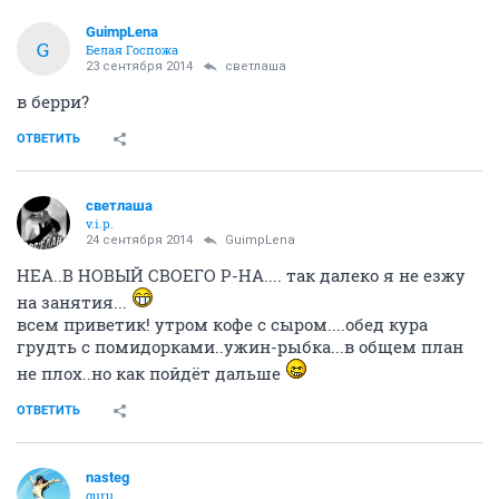
GuimpLena
G
Белая Госпожа
23 сентября 2014
светлаша
в берри?
ОТВЕТИТЬ
светлаша
v.i.p.
24 сентября 2014
GuimpLena
НЕА..В НОВЫЙ СВОЕГО Р-НА.... так далеко я не езжу
на занятия...
всем приветик! утром кофе с сыром....обед кура
грудть с помидорками..ужин-рыбка...в общем план
не плох..но как пойдёт дальше
ОТВЕТИТЬ
nasteg
guru