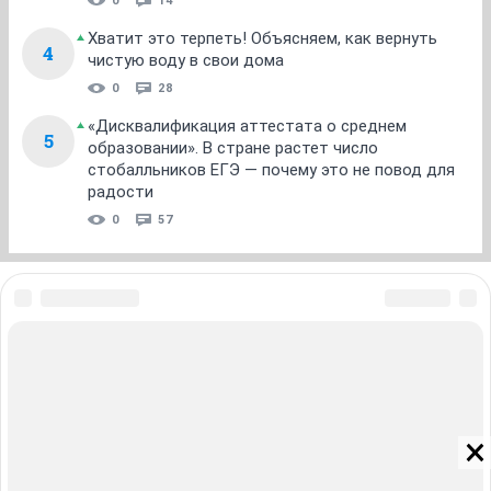
0
14
Хватит это терпеть! Объясняем, как вернуть
4
чистую воду в свои дома
0
28
«Дисквалификация аттестата о среднем
5
образовании». В стране растет число
стобалльников ЕГЭ — почему это не повод для
радости
0
57
ЗНАКОМСТВА В НОВОСИБИРСКЕ
ПОГОДА В НОВОСИБИРСКЕ
ПРОБКИ В НОВОСИБИРСКЕ
ФОРУМЫ В НОВОСИБИРСКЕ
ТЕЛЕПРОГРАММА В НОВОСИБИРСКЕ
АФИША В НОВОСИБИРСКЕ
ГОРОСКОП
КУРСЫ ВАЛЮТ В НОВОСИБИРСКЕ
ТУРИЗМ В НОВОСИБИРСКЕ