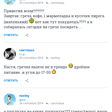
24 сентября 2014
светлаша
Приветик всем!!!!!!!!!!!
Завртак: греча, кофе, 1 мармеладка и кусочек пирога
(маленький)
вот как тут похудеешь???? а я
собиралась сегодня на грече посидеть....
ОТВЕТИТЬ
светлаша
v.i.p.
24 сентября 2014
nasteg
Настя, гречка нынче не в тренде
дробное
питание..и угли до 17-00
ОТВЕТИТЬ
nasteg
guru
24 сентября 2014
светлаша
а разгрузку на каких продуктах??? греча/творог наше