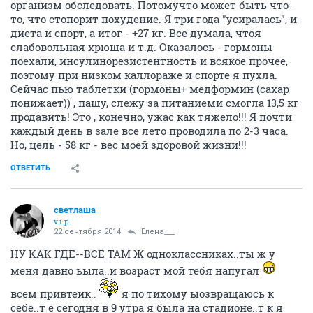
организм обследовать. Потомучто может быть что-
то, что стопорит похудение. Я три года "усиралась", и
диета и спорт, а итог - +27 кг. Все думала, чтоя
слабовольная хрюша и т.д. Оказалось - гормоны
поехали, инсулинорезистентность и всякое прочее,
поэтому при низком каллораже и спорте я пухла.
Сейчас пью таблетки (гормоны+ медформин (сахар
понижает)) , пашу, слежу за питаниеми смогла 13,5 кг
продавить! Это , конечно, ужас как тяжело!!! Я почти
каждый день в зале все лето проводила по 2-3 часа.
Но, цель - 58 кг - вес моей здоровой жизни!!!
ОТВЕТИТЬ
светлаша
v.i.p.
22 сентября 2014
Елена___
НУ КАК ГДЕ--ВСЁ ТАМ Ж одноклассниках..ты ж у
меня давно ьыла..и возраст мой тебя напугал
всем привтеик..
я по тихому ыозвращаюсь к
себе..т е сегодня в 9 утра я была на стадионе..т к я