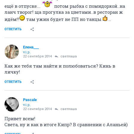
ещё в отпуске...
потом рыбка с помидоркой..на
ланч творог! ща прогулка за цветами..в ресторан ж
идём!!
там ужин будет не ПП но танцы
..
ОТВЕТИТЬ
Елена___
v.i.p.
22 сентября 2014
светлаша
Как же тебя там найти и полюбоваться? Кинь в
личку!
ОТВЕТИТЬ
Pascale
v.i.p.
22 сентября 2014
светлаша
Привет всем!
Света, ну и как в итоге Кипр? В сравнении с Аланьей)