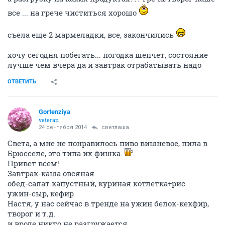
все ... на грече чиститься хорошо
съела еще 2 мармеладки, все, закончились
хочу сегодня побегать... погодка шепчет, состояние
лучше чем вчера да и завтрак отрабатывать надо
ОТВЕТИТЬ
Gortenziya
veteran
24 сентября 2014
светлаша
Света, а мне не понравилось пиво вишневое, пила в
Брюсселе, это типа их фишка.
Привет всем!
Завтрак-каша овсяная
обед-салат капустный, куриная котлетка+рис
ужин-сыр, кефир
Настя, у нас сейчас в тренде на ужин белок-кекфир,
творог и т.д.
и вроде никто не разгружается