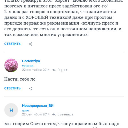
только тренируя этот "корсет" можно этого добиться.
поэтому в питалесе пресс задействован ого-го!
2. я как раз говорю о спортсменах, что занимаются
давно и с ХОРОШЕЙ техникой! даже при простом
приседе первая же рекомендация -втянуть пресс и
его держать. то есть он в постоянном напряжении. и
так в ооооочень многих упражнениях.
ОТВЕТИТЬ
Gortenziya
veteran
22 сентября 2014
Rigick
Настя, тебе лс!
ОТВЕТИТЬ
Новодворcкая_ВИ
Н
guru
22 сентября 2014
светлаша
мы говрим Света о том, чтопух красивым был надо