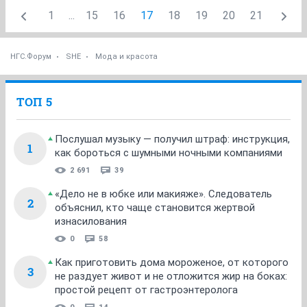
1
...
15
16
17
18
19
20
21
НГС.Форум
SHE
Мода и красота
ТОП 5
Послушал музыку — получил штраф: инструкция,
1
как бороться с шумными ночными компаниями
2 691
39
«Дело не в юбке или макияже». Следователь
2
объяснил, кто чаще становится жертвой
изнасилования
0
58
Как приготовить дома мороженое, от которого
3
не раздует живот и не отложится жир на боках:
простой рецепт от гастроэнтеролога