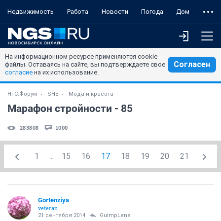
Недвижимость
Работа
Новости
Погода
Дом
На информационном ресурсе применяются cookie-
Согласен
файлы. Оставаясь на сайте, вы подтверждаете свое
согласие
на их использование.
НГС.Форум
SHE
Мода и красота
Марафон стройности - 85
283808
1000
1
...
15
16
17
18
19
20
21
Gortenziya
veteran
21 сентября 2014
GuimpLena