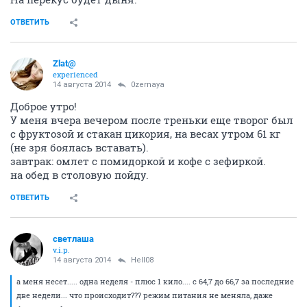
ОТВЕТИТЬ
Zlat@
experienced
14 августа 2014
0zernaya
Доброе утро!
У меня вчера вечером после треньки еще творог был
с фруктозой и стакан цикория, на весах утром 61 кг
(не зря боялась вставать).
завтрак: омлет с помидоркой и кофе с зефиркой.
на обед в столовую пойду.
ОТВЕТИТЬ
светлаша
v.i.p.
14 августа 2014
Hell08
а меня несет..... одна неделя - плюс 1 кило.... с 64,7 до 66,7 за последние
две недели... что происходит??? режим питания не меняла, даже