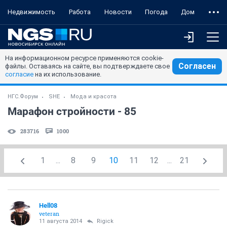
Недвижимость
Работа
Новости
Погода
Дом
На информационном ресурсе применяются cookie-
Согласен
файлы. Оставаясь на сайте, вы подтверждаете свое
согласие
на их использование.
НГС.Форум
SHE
Мода и красота
Марафон стройности - 85
283716
1000
1
...
8
9
10
11
12
...
21
Hell08
veteran
11 августа 2014
Rigick