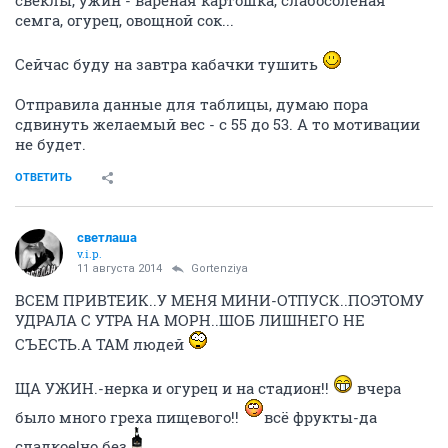
свеклы, ужин - вареная картошка, слабосоленая
семга, огурец, овощной сок...
Сейчас буду на завтра кабачки тушить
Отправила данные для таблицы, думаю пора
сдвинуть желаемый вес - с 55 до 53. А то мотивации
не будет.
ОТВЕТИТЬ
светлаша
v.i.p.
11 августа 2014
Gortenziya
ВСЕМ ПРИВТЕИК..У МЕНЯ МИНИ-ОТПУСК..ПОЭТОМУ
УДРАЛА С УТРА НА МОРН..ШОБ ЛИШНЕГО НЕ
СЪЕСТЬ.А ТАМ людей
ЩА УЖИН.-нерка и огурец и на стадион!!
вчера
было много греха пищевого!!
всё фрукты-да
сладкое!но без