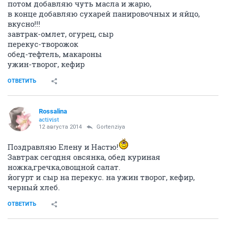
потом добавляю чуть масла и жарю,
в конце добавляю сухарей панировочных и яйцо,
вкусно!!!
завтрак-омлет, огурец, сыр
перекус-творожок
обед-тефтель, макароны
ужин-творог, кефир
ОТВЕТИТЬ
Rossalina
activist
12 августа 2014
Gortenziya
Поздравляю Елену и Настю!
Завтрак сегодня овсянка, обед куриная
ножка,гречка,овощной салат.
йогурт и сыр на перекус. на ужин творог, кефир,
черный хлеб.
ОТВЕТИТЬ