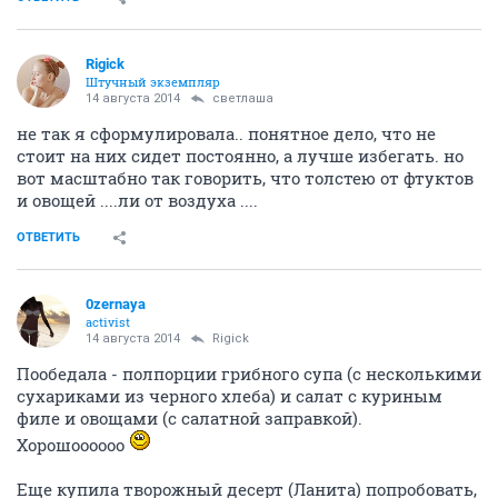
Rigick
Штучный экземпляр
14 августа 2014
светлаша
не так я сформулировала.. понятное дело, что не
стоит на них сидет постоянно, а лучше избегать. но
вот масштабно так говорить, что толстею от фтуктов
и овощей ....ли от воздуха ....
ОТВЕТИТЬ
0zernaya
activist
14 августа 2014
Rigick
Пообедала - полпорции грибного супа (с несколькими
сухариками из черного хлеба) и салат с куриным
филе и овощами (с салатной заправкой).
Хорошоооооо
Еще купила творожный десерт (Ланита) попробовать,