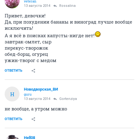
veteran
13 августа 2014
Rossalina
Привет, девочки!
Да, при похудении бананы и виноград лучше вообще
исключить!
А я всё в поисках капусты-нигде нет!
завтрак-омлет, сыр
перекус-творожок
обед-борщ, огурец
ужин-творог с медом
ОТВЕТИТЬ
Новодворcкая_ВИ
Н
guru
13 августа 2014
Gortenziya
не вообще, а утром можно
ОТВЕТИТЬ
Hell08