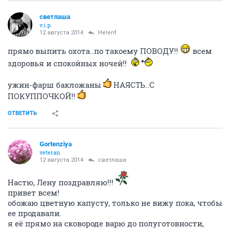
светлаша
v.i.p.
12 августа 2014
Helenf
прямо выпить охота..по такоему ПОВОДУ!!
всем
здоровья и спокойных ночей!!
ужин-фарш бакложаны
НАЯСТЬ..С
ПОКУППОЧКОЙ!!
ОТВЕТИТЬ
Gortenziya
veteran
12 августа 2014
светлаша
Настю, Лену поздравляю!!!
привет всем!
обожаю цветную капусту, только не вижу пока, чтобы
ее продавали.
я её прямо на сковороде варю до полуготовности,