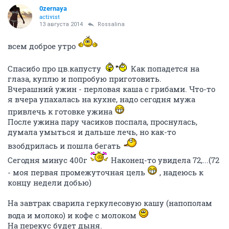
0zernaya
activist
13 августа 2014
Rossalina
всем доброе утро
Спасибо про цв.капусту
Как попадется на
глаза, куплю и попробую приготовить.
Вчерашний ужин - перловая каша с грибами. Что-то
я вчера упахалась на кухне, надо сегодня мужа
привлечь к готовке ужина
После ужина пару часиков поспала, проснулась,
думала умыться и дальше лечь, но как-то
взобдрилась и пошла бегать
Сегодня минус 400г
Наконец-то увидела 72,...(72
- моя первая промежуточная цель
, надеюсь к
концу недели добью)
На завтрак сварила геркулесовую кашу (напополам
вода и молоко) и кофе с молоком
На перекус будет дыня.