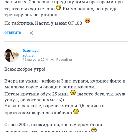
растяжку. Согласна с предыдущими ораторами про
то, что выходные- зло
Ем чо попало, но правда
тренируюсь регулярно.
По табличке, Настя, у меня ОГ 103
ОТВЕТИТЬ
0zernaya
activist
12 августа 2014
Rossalina
Всем доброе утро!
Вчера на ужин - кефир и 3 шт.кураги, куриное филе в
медовом соусе и овощи с оливк.маслом.
Потом крутила обуч 25 мин.
вместо бега, т.к. муж
уснул, не хотела шуметь))
На завтрак кофе, вареное яйцо и 0,5 слайса с
кружочком жареного кабачка
Отвес 200г, неожиданно, т.к. вечером было
ощущение, что слишком много съела