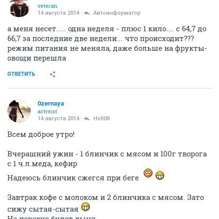
veteran
14 августа 2014
Автоинформатор
а меня несет..... одна неделя - плюс 1 кило.... с 64,7 до
66,7 за последние две недели... что происходит???
режим питания не меняла, даже больше на фрукты-
овощи перешла
ОТВЕТИТЬ
0zernaya
activist
14 августа 2014
Hell08
Всем доброе утро!
Вчерашний ужин - 1 блинчик с мясом и 100г творога
с 1 ч.л.меда, кефир
Надеюсь блинчик сжегся при беге
Завтрак кофе с молоком и 2 блинчика с мясом. Зато
сижу сытая-сытая
На перекус будет дыня.