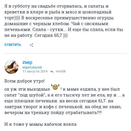
Я в субботу на свадьбе оторвалась, и салаты и
креветки в кляре и рыба и мясо и шоколадный
торт)))) В воскресенье преимущественно огурцы
домашние с черным хлебом. Чай с овсяными
печеньями. Спала - сутки... И еще бы спала, если бы
не на работу. Сегодня 65,7 )))
ОТВЕТИТЬ
Zlat@
experienced
11 августа 2014
Hell08
Всем доброе утро!
ох уж эти выходные
! к маме ездила, у нее был
салат "под шубой", а я его тысячу лет не ела, ну и ... а
еще плюшки-печеньки. на весах сегодня 61,7. на
завтрак творог и кофе с печенькой. на обед не знаю,
вечером на треньку пойду отрабатывать!!!!
И я тоже у мамы кабачок взяла